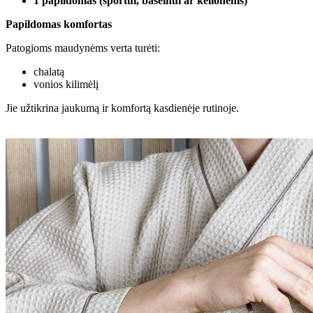
1 papildomas (sportui, baseinui ar kelionėms)
Papildomas komfortas
Patogioms maudynėms verta turėti:
chalatą
vonios kilimėlį
Jie užtikrina jaukumą ir komfortą kasdienėje rutinoje.