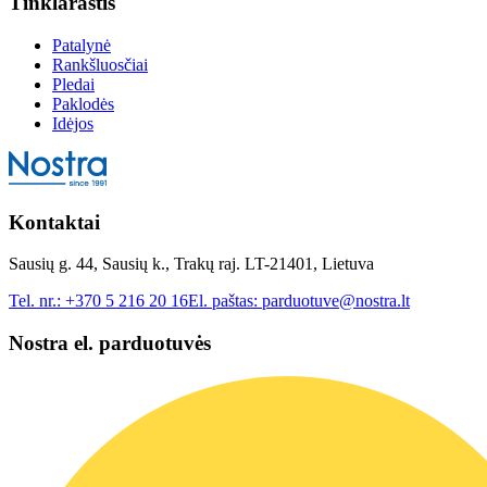
Tinklaraštis
Patalynė
Rankšluosčiai
Pledai
Paklodės
Idėjos
Kontaktai
Sausių g. 44, Sausių k., Trakų raj. LT-21401, Lietuva
Tel. nr.:
+370 5 216 20 16
El. paštas:
parduotuve@nostra.lt
Nostra el. parduotuvės