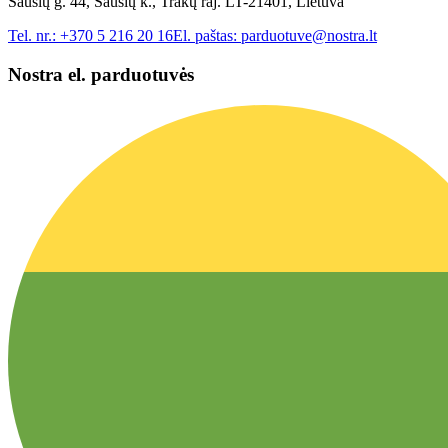
Sausių g. 44, Sausių k., Trakų raj. LT-21401, Lietuva
Tel. nr.:
+370 5 216 20 16
El. paštas:
parduotuve@nostra.lt
Nostra el. parduotuvės