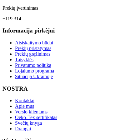
Prekių įvertinimas
+119 314
Informacija pirkėjui
Atsiskaitymo būdai
Prekių pristatymas
Prekių grąžinimas
Taisyklės
Privatumo politika
Lojalumo programa
Situacija Ukrainoje
NOSTRA
Kontaktai
Apie mus
Verslo klientams
Oeko-Tex sertifikatas
Svečių knyga
Draugai