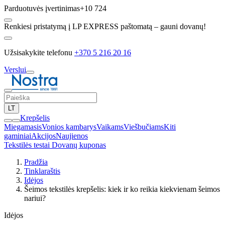
Parduotuvės įvertinimas
+10 724
Renkiesi pristatymą į LP EXPRESS paštomatą – gauni dovanų!
Užsisakykite telefonu
+370 5 216 20 16
Verslui
LT
Krepšelis
Miegamasis
Vonios kambarys
Vaikams
Viešbučiams
Kiti
gaminiai
Akcijos
Naujienos
Tekstilės testai
Dovanų kuponas
Pradžia
Tinklaraštis
Idėjos
Šeimos tekstilės krepšelis: kiek ir ko reikia kiekvienam šeimos
nariui?
Idėjos