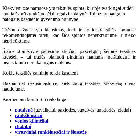
Kiekvienuose namuose yra tekstilės spinta, kurioje tvarkingai sudėti
laukia švarūs rankšluosčiai ir gaivi patalynė. Tai ne prabanga, o
patogaus kasdienio gyvenimo būtinybė.
Tačiau dažnai kyla klausimas, kiek ir kokios tekstilės namuose
rekomenduojama turėti, kad šios spintos neperkrautume ir nieko
nepritrūktume.
Šiame straipsnyje padėsime atidžiau pažvelgti į šeimos tekstilės
krepšelį – tai padės planuoti pirkinius namams, neišlaidauti ir
neapsikrauti nereikalingais daiktais.
Kokių tekstilės gaminių reikia kasdien?
Dažnai net nesusimąstome, kiek daug tekstilės kiekvieną dieną
naudojame.
Kasdieniam komfortui reikalinga:
patalynė
(užvalkalai, paklodės, pagalvės, antklodės, pledai)
rankšluosčiai
vonios kilimėliai
chalatai
virtuviniai rankšluosčiai ir šluostės