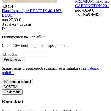
PREMIUM mako satino
CARRINGTON 20-1
4,8 (14)
nuo
43,59 €
Flanelės patalynė BEATRIX 40-1563-
1 spalva
5 dydžiai
BLUE
nuo
27,39 €
3 spalvos
4 dydžiai
Dalintis
Prenumeruok naujienlaiškį!
Gauk -10% nuolaidą pirmam apsipirkimui
Prenumeruoti
Spausdamas prenumeruoti susipažinau ir sutinku su
privatumo
politika
Informacija pirkėjui
NOSTRA
Tinklaraštis
Kontaktai