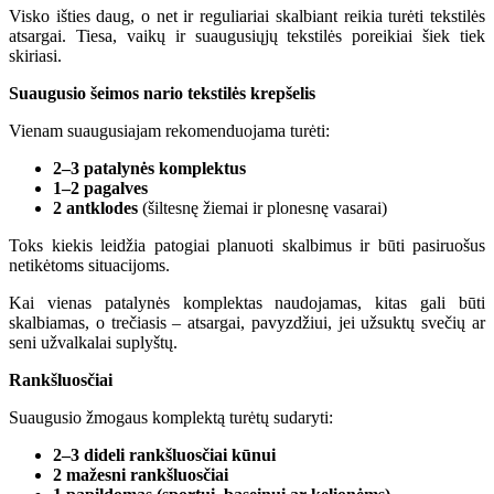
Visko išties daug, o net ir reguliariai skalbiant reikia turėti tekstilės
atsargai. Tiesa, vaikų ir suaugusiųjų tekstilės poreikiai šiek tiek
skiriasi.
Suaugusio šeimos nario tekstilės krepšelis
Vienam suaugusiajam rekomenduojama turėti:
2–3 patalynės komplektus
1–2 pagalves
2 antklodes
(šiltesnę žiemai ir plonesnę vasarai)
Toks kiekis leidžia patogiai planuoti skalbimus ir būti pasiruošus
netikėtoms situacijoms.
Kai vienas patalynės komplektas naudojamas, kitas gali būti
skalbiamas, o trečiasis – atsargai, pavyzdžiui, jei užsuktų svečių ar
seni užvalkalai suplyštų.
Rankšluosčiai
Suaugusio žmogaus komplektą turėtų sudaryti:
2–3 dideli rankšluosčiai kūnui
2 mažesni rankšluosčiai