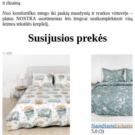
ir dizainą.
Nuo komfortiško miego iki jaukių maudynių ir tvarkos virtuvėje –
platus NOSTRA asortimentas leis lengvai susikomplektuoti visą
šeimos tekstilės krepšelį.
Susijusios prekės
Nauja
Nauja
Exclusive
E
5,0 (3)