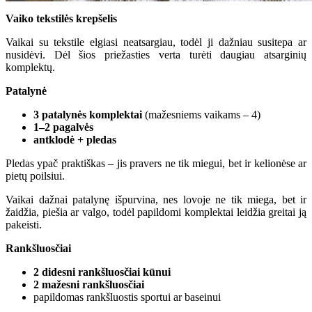
Vaiko tekstilės krepšelis
Vaikai su tekstile elgiasi neatsargiau, todėl ji dažniau susitepa ar
nusidėvi. Dėl šios priežasties verta turėti daugiau atsarginių
komplektų.
Patalynė
3 patalynės komplektai
(mažesniems vaikams – 4)
1–2 pagalvės
antklodė + pledas
Pledas ypač praktiškas – jis pravers ne tik miegui, bet ir kelionėse ar
pietų poilsiui.
Vaikai dažnai patalynę išpurvina, nes lovoje ne tik miega, bet ir
žaidžia, piešia ar valgo, todėl papildomi komplektai leidžia greitai ją
pakeisti.
Rankšluosčiai
2 didesni rankšluosčiai kūnui
2 mažesni rankšluosčiai
papildomas rankšluostis sportui ar baseinui