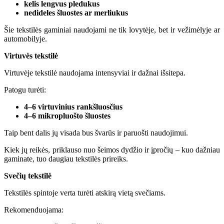
kelis lengvus pledukus
nedideles šluostes ar merliukus
Šie tekstilės gaminiai naudojami ne tik lovytėje, bet ir vežimėlyje ar
automobilyje.
Virtuvės tekstilė
Virtuvėje tekstilė naudojama intensyviai ir dažnai išsitepa.
Patogu turėti:
4–6 virtuvinius rankšluosčius
4–6 mikropluošto šluostes
Taip bent dalis jų visada bus švarūs ir paruošti naudojimui.
Kiek jų reikės, priklauso nuo šeimos dydžio ir įpročių – kuo dažniau
gaminate, tuo daugiau tekstilės prireiks.
Svečių tekstilė
Tekstilės spintoje verta turėti atskirą vietą svečiams.
Rekomenduojama: