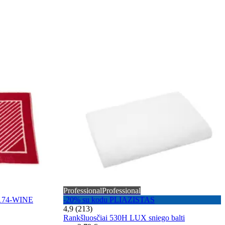
Professional
Professional
T0174-WINE
-20% su kodu PLIAZISTAS
4,9 (213)
Rankšluosčiai 530H LUX sniego balti