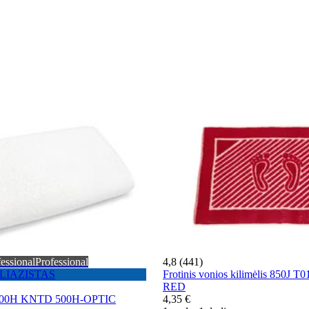
essional
Professional
4,8 (441)
 PLIAZISTAS
Frotinis vonios kilimėlis 850J 
RED
i 500H KNTD 500H-OPTIC
4,35 €