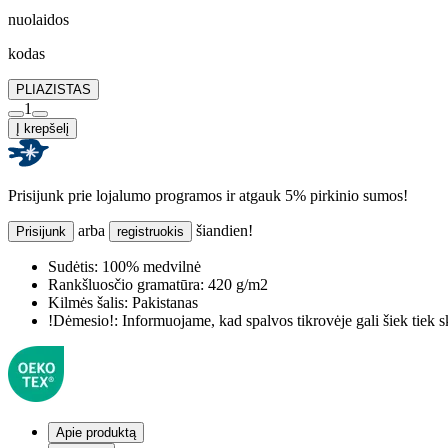
nuolaidos
kodas
PLIAZISTAS
1
Į krepšelį
Prisijunk prie lojalumo programos ir atgauk 5% pirkinio sumos!
arba
šiandien!
Prisijunk
registruokis
Sudėtis:
100% medvilnė
Rankšluosčio gramatūra:
420 g/m2
Kilmės šalis:
Pakistanas
!Dėmesio!:
Informuojame, kad spalvos tikrovėje gali šiek tiek s
Apie produktą