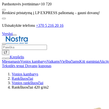
Parduotuvės įvertinimas
+10 720
Renkiesi pristatymą į LP EXPRESS paštomatą – gauni dovanų!
Užsisakykite telefonu
+370 5 216 20 16
Verslui
LT
Krepšelis
Miegamasis
Vonios kambarys
Vaikams
Viešbučiams
Kiti gaminiai
Akcij
Tekstilės testai
Dovanų kuponas
Vonios kambarys
Rankšluosčiai
Vonios rankšluosčiai
Rankšluosčiai 420 g/m2