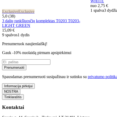
WHITE
nuo
2,75 €
1 spalva
3 dydži
Exclusive
Exclusive
5,0 (38)
3 dalių rankšluosčių komplektas T0203 T0203-
LIGHT GREEN
15,09 €
9 spalvos
1 dydis
Prenumeruok naujienlaiškį!
Gauk -10% nuolaidą pirmam apsipirkimui
Prenumeruoti
Spausdamas prenumeruoti susipažinau ir sutinku su
privatumo politik
Informacija pirkėjui
NOSTRA
Tinklaraštis
Kontaktai