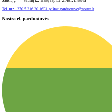
Sausių g. 44, Sausių k., Trakų raj. LT-21401, Lietuva
Tel. nr.:
+370 5 216 20 16
El. paštas:
parduotuve@nostra.lt
Nostra el. parduotuvės