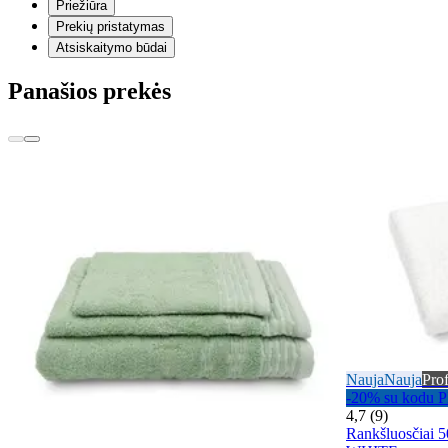
Priežiūra
Prekių pristatymas
Atsiskaitymo būdai
Panašios prekės
Nauja
Nauja
Prof
-20% su kodu
4,7 (9)
Rankšluosčia