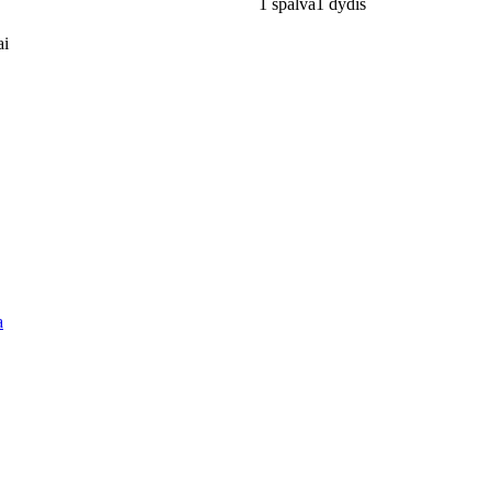
1 spalva
1 dydis
ai
a