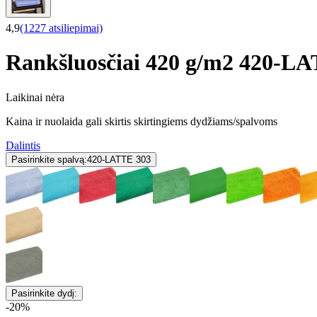
4,9
(1227 atsiliepimai)
Rankšluosčiai 420 g/m2 420-L
Laikinai nėra
Kaina ir nuolaida gali skirtis skirtingiems dydžiams/spalvoms
Dalintis
Pasirinkite spalvą:
420-LATTE 303
Pasirinkite dydį:
-20%