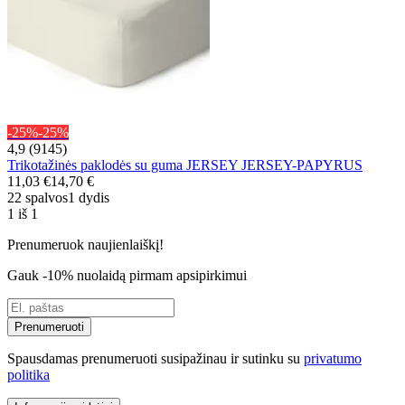
-25%
-25%
4,9 (9145)
Trikotažinės paklodės su guma JERSEY JERSEY-PAPYRUS
11,03 €
14,70 €
22 spalvos
1 dydis
1 iš 1
Prenumeruok naujienlaiškį!
Gauk -10% nuolaidą pirmam apsipirkimui
Prenumeruoti
Spausdamas prenumeruoti susipažinau ir sutinku su
privatumo
politika