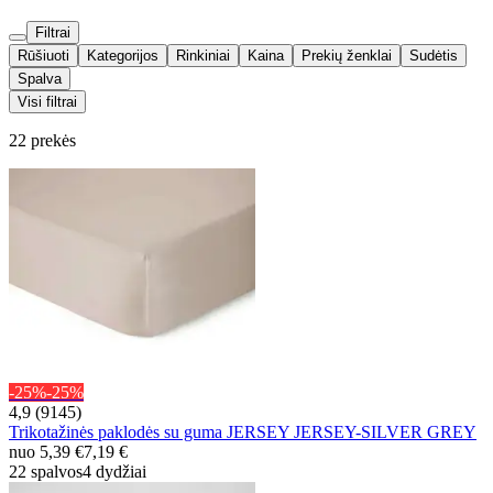
Filtrai
Rūšiuoti
Kategorijos
Rinkiniai
Kaina
Prekių ženklai
Sudėtis
Spalva
Visi filtrai
22 prekės
-25%
-25%
4,9 (9145)
Trikotažinės paklodės su guma JERSEY JERSEY-SILVER GREY
nuo
5,39 €
7,19 €
22 spalvos
4 dydžiai