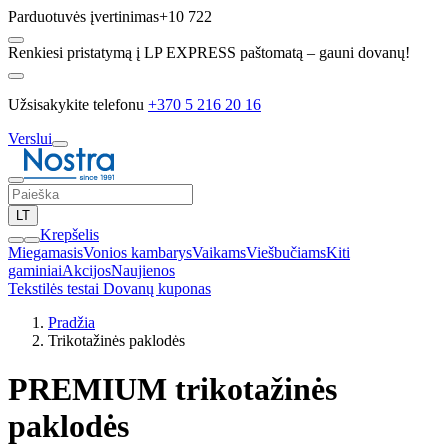
Parduotuvės įvertinimas
+10 722
Renkiesi pristatymą į LP EXPRESS paštomatą – gauni dovanų!
Užsisakykite telefonu
+370 5 216 20 16
Verslui
LT
Krepšelis
Miegamasis
Vonios kambarys
Vaikams
Viešbučiams
Kiti
gaminiai
Akcijos
Naujienos
Tekstilės testai
Dovanų kuponas
Pradžia
Trikotažinės paklodės
PREMIUM trikotažinės
paklodės