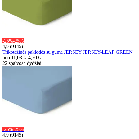
-25%
-25%
4,9 (9145)
Trikotažinės paklodės su guma JERSEY JERSEY-LEAF GREEN
nuo
11,03 €
14,70 €
22 spalvos
4 dydžiai
-25%
-25%
4,9 (9145)