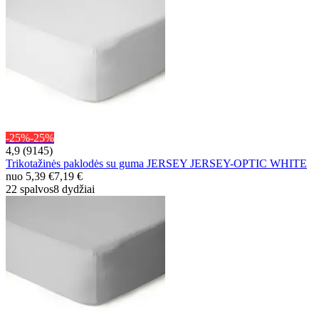
-25%
-25%
4,9 (9145)
Trikotažinės paklodės su guma JERSEY JERSEY-OPTIC WHITE
nuo
5,39 €
7,19 €
22 spalvos
8 dydžiai