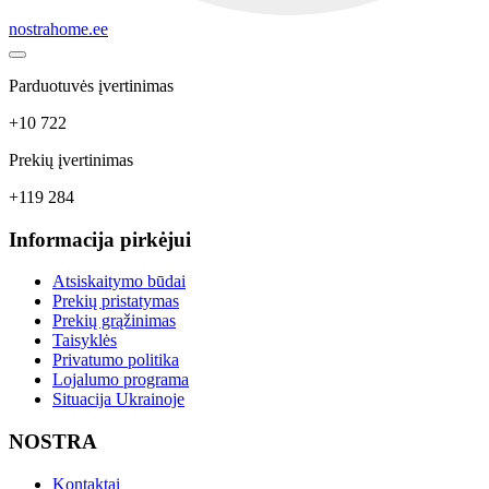
nostrahome.ee
Parduotuvės įvertinimas
+10 722
Prekių įvertinimas
+119 284
Informacija pirkėjui
Atsiskaitymo būdai
Prekių pristatymas
Prekių grąžinimas
Taisyklės
Privatumo politika
Lojalumo programa
Situacija Ukrainoje
NOSTRA
Kontaktai