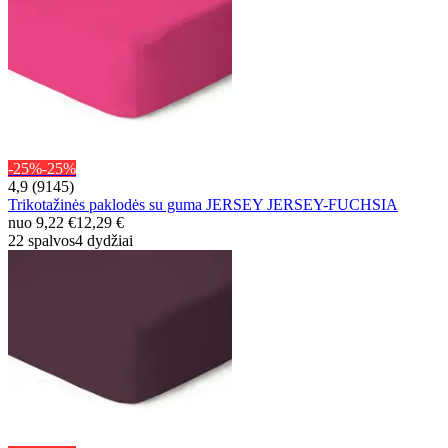
-25%
-25%
4,9 (9145)
Trikotažinės paklodės su guma JERSEY JERSEY-FUCHSIA
nuo
9,22 €
12,29 €
22 spalvos
4 dydžiai