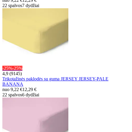
nuo
9,22 €
12,29 €
22 spalvos
7 dydžiai
-25%
-25%
4,9 (9145)
Trikotažinės paklodės su guma JERSEY JERSEY-PALE
BANANA
nuo
9,22 €
12,29 €
22 spalvos
6 dydžiai