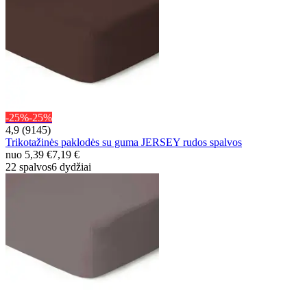
-25%
-25%
4,9 (9145)
Trikotažinės paklodės su guma JERSEY rudos spalvos
nuo
5,39 €
7,19 €
22 spalvos
6 dydžiai