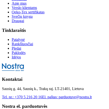
Apie mus
Verslo klientams
Oeko-Tex sertifikatas
Svečių knyga
Draugai
Tinklaraštis
Patalynė
Rankšluosčiai
Pledai
Paklodės
Idėjos
Kontaktai
Sausių g. 44, Sausių k., Trakų raj. LT-21401, Lietuva
Tel. nr.:
+370 5 216 20 16
El. paštas:
parduotuve@nostra.lt
Nostra el. parduotuvės