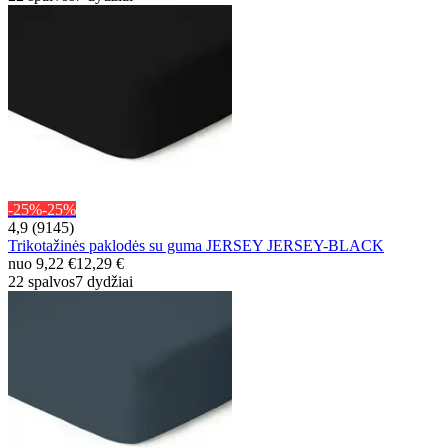
-25%
-25%
4,9 (9145)
Trikotažinės paklodės su guma JERSEY JERSEY-BLACK
nuo
9,22 €
12,29 €
22 spalvos
7 dydžiai