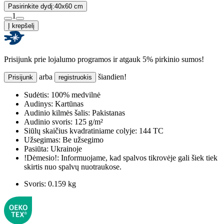
Pasirinkite dydį:
40x60 cm
1
Į krepšelį
Prisijunk prie lojalumo programos ir atgauk 5% pirkinio sumos!
arba
šiandien!
Prisijunk
registruokis
Sudėtis:
100% medvilnė
Audinys:
Kartūnas
Audinio kilmės šalis:
Pakistanas
Audinio svoris:
125 g/m²
Siūlų skaičius kvadratiniame colyje:
144 TC
Užsegimas:
Be užsegimo
Pasiūta:
Ukrainoje
!Dėmesio!:
Informuojame, kad spalvos tikrovėje gali šiek tiek
skirtis nuo spalvų nuotraukose.
Svoris:
0.159 kg