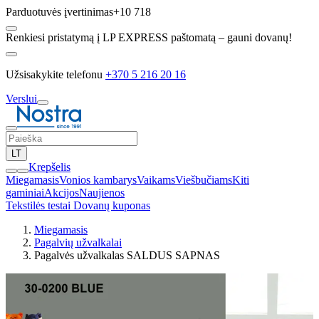
Parduotuvės įvertinimas
+10 718
Renkiesi pristatymą į LP EXPRESS paštomatą – gauni dovanų!
Užsisakykite telefonu
+370 5 216 20 16
Verslui
LT
Krepšelis
Miegamasis
Vonios kambarys
Vaikams
Viešbučiams
Kiti
gaminiai
Akcijos
Naujienos
Tekstilės testai
Dovanų kuponas
Miegamasis
Pagalvių užvalkalai
Pagalvės užvalkalas SALDUS SAPNAS