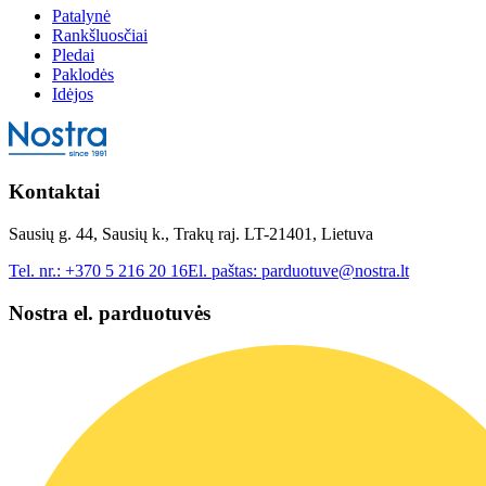
Patalynė
Rankšluosčiai
Pledai
Paklodės
Idėjos
Kontaktai
Sausių g. 44, Sausių k., Trakų raj. LT-21401, Lietuva
Tel. nr.:
+370 5 216 20 16
El. paštas:
parduotuve@nostra.lt
Nostra el. parduotuvės