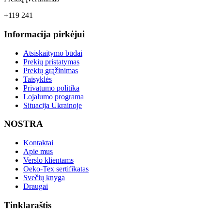
+119 241
Informacija pirkėjui
Atsiskaitymo būdai
Prekių pristatymas
Prekių grąžinimas
Taisyklės
Privatumo politika
Lojalumo programa
Situacija Ukrainoje
NOSTRA
Kontaktai
Apie mus
Verslo klientams
Oeko-Tex sertifikatas
Svečių knyga
Draugai
Tinklaraštis