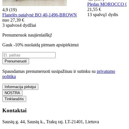
Pledas MOROCCO 00
21,55 €
4,9 (19)
13 spalvų
1 dydis
Flanelės patalynė BO 40-1496-BROWN
nuo
27,39 €
3 spalvos
4 dydžiai
Prenumeruok naujienlaiškį!
Gauk -10% nuolaidą pirmam apsipirkimui
Prenumeruoti
Spausdamas prenumeruoti susipažinau ir sutinku su
privatumo
politika
Informacija pirkėjui
NOSTRA
Tinklaraštis
Kontaktai
Sausių g. 44, Sausių k., Trakų raj. LT-21401, Lietuva