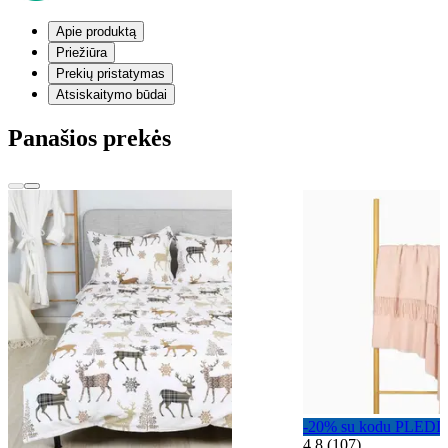
Apie produktą
Priežiūra
Prekių pristatymas
Atsiskaitymo būdai
Panašios prekės
-20% su kodu PLEDI
4,8 (107)