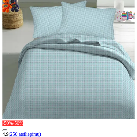
-50%
-50%
4,9
(250 atsiliepimų)