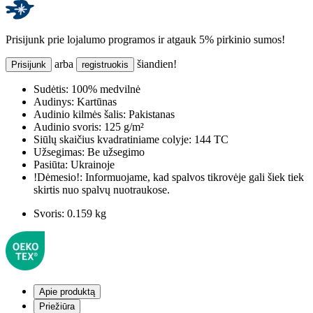
Prisijunk prie lojalumo programos ir atgauk 5% pirkinio sumos!
arba
šiandien!
Prisijunk
registruokis
Sudėtis:
100% medvilnė
Audinys:
Kartūnas
Audinio kilmės šalis:
Pakistanas
Audinio svoris:
125 g/m²
Siūlų skaičius kvadratiniame colyje:
144 TC
Užsegimas:
Be užsegimo
Pasiūta:
Ukrainoje
!Dėmesio!:
Informuojame, kad spalvos tikrovėje gali šiek tiek
skirtis nuo spalvų nuotraukose.
Svoris:
0.159 kg
Apie produktą
Priežiūra