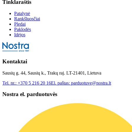
Tinklaraštis
Patalynė
Rankšluosčiai
Pledai
Paklodės
Idėjos
Kontaktai
Sausių g. 44, Sausių k., Trakų raj. LT-21401, Lietuva
Tel. nr.:
+370 5 216 20 16
El. paštas:
parduotuve@nostra.lt
Nostra el. parduotuvės