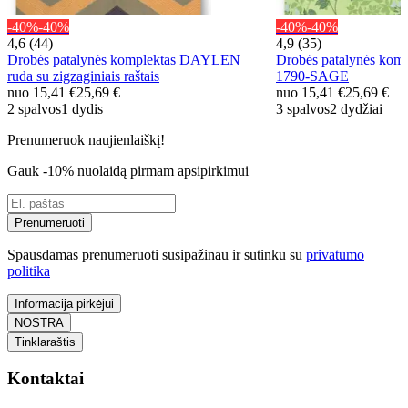
-40%
-40%
-40%
-40%
4,6 (44)
4,9 (35)
Drobės patalynės komplektas DAYLEN
Drobės patalynės kom
ruda su zigzaginiais raštais
1790-SAGE
nuo
15,41 €
25,69 €
nuo
15,41 €
25,69 €
2 spalvos
1 dydis
3 spalvos
2 dydžiai
Prenumeruok naujienlaiškį!
Gauk -10% nuolaidą pirmam apsipirkimui
Prenumeruoti
Spausdamas prenumeruoti susipažinau ir sutinku su
privatumo
politika
Informacija pirkėjui
NOSTRA
Tinklaraštis
Kontaktai