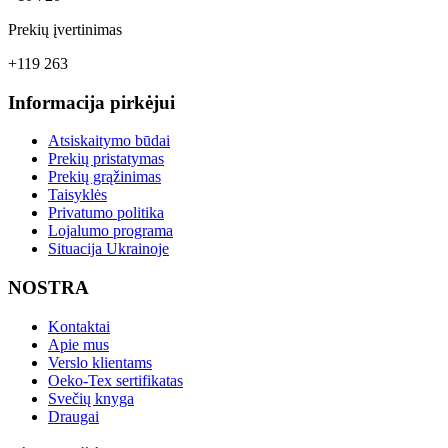
Prekių įvertinimas
+119 263
Informacija pirkėjui
Atsiskaitymo būdai
Prekių pristatymas
Prekių grąžinimas
Taisyklės
Privatumo politika
Lojalumo programa
Situacija Ukrainoje
NOSTRA
Kontaktai
Apie mus
Verslo klientams
Oeko-Tex sertifikatas
Svečių knyga
Draugai