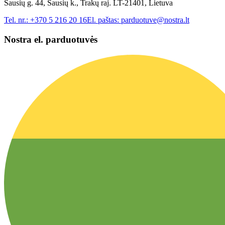
Sausių g. 44, Sausių k., Trakų raj. LT-21401, Lietuva
Tel. nr.:
+370 5 216 20 16
El. paštas:
parduotuve@nostra.lt
Nostra el. parduotuvės