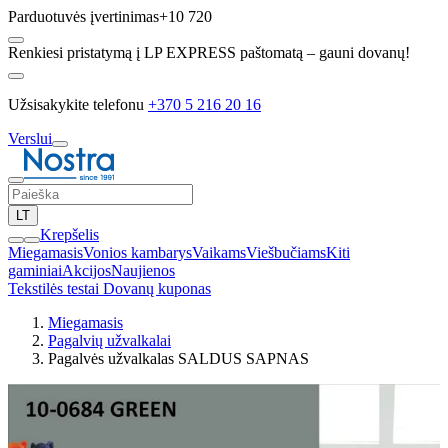
Parduotuvės įvertinimas
+10 720
Renkiesi pristatymą į LP EXPRESS paštomatą – gauni dovanų!
Užsisakykite telefonu
+370 5 216 20 16
Verslui
LT
Krepšelis
Miegamasis
Vonios kambarys
Vaikams
Viešbučiams
Kiti
gaminiai
Akcijos
Naujienos
Tekstilės testai
Dovanų kuponas
Miegamasis
Pagalvių užvalkalai
Pagalvės užvalkalas SALDUS SAPNAS