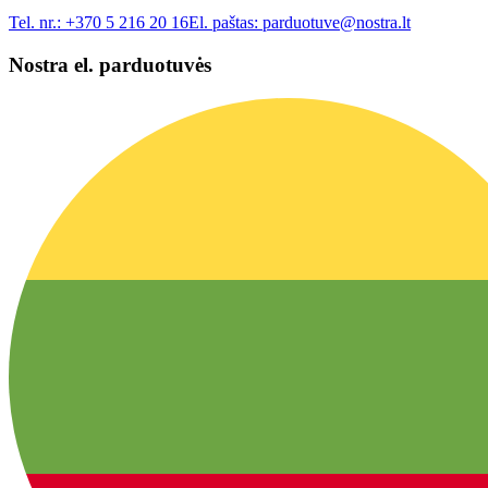
Tel. nr.:
+370 5 216 20 16
El. paštas:
parduotuve@nostra.lt
Nostra el. parduotuvės