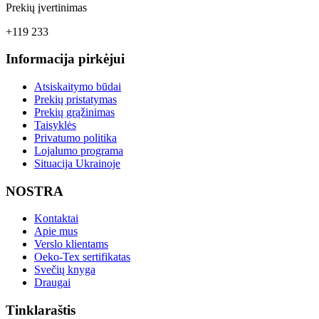
Prekių įvertinimas
+119 233
Informacija pirkėjui
Atsiskaitymo būdai
Prekių pristatymas
Prekių grąžinimas
Taisyklės
Privatumo politika
Lojalumo programa
Situacija Ukrainoje
NOSTRA
Kontaktai
Apie mus
Verslo klientams
Oeko-Tex sertifikatas
Svečių knyga
Draugai
Tinklaraštis