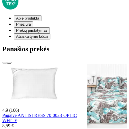
Apie produktą
Priežiūra
Prekių pristatymas
Atsiskaitymo būdai
Panašios prekės
4,9 (166)
Pagalvė ANTISTRESS 70-0023-OPTIC
WHITE
8,59 €