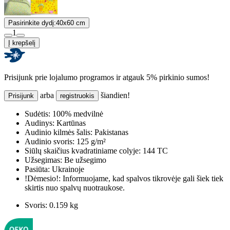
Pasirinkite dydį:
40x60 cm
1
Į krepšelį
Prisijunk prie lojalumo programos ir atgauk 5% pirkinio sumos!
arba
šiandien!
Prisijunk
registruokis
Sudėtis:
100% medvilnė
Audinys:
Kartūnas
Audinio kilmės šalis:
Pakistanas
Audinio svoris:
125 g/m²
Siūlų skaičius kvadratiniame colyje:
144 TC
Užsegimas:
Be užsegimo
Pasiūta:
Ukrainoje
!Dėmesio!:
Informuojame, kad spalvos tikrovėje gali šiek tiek
skirtis nuo spalvų nuotraukose.
Svoris:
0.159 kg