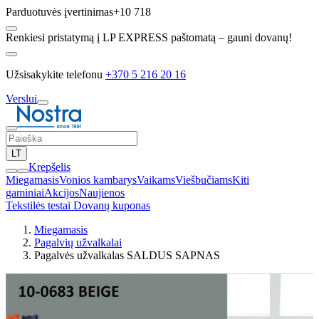
Parduotuvės įvertinimas
+10 718
Renkiesi pristatymą į LP EXPRESS paštomatą – gauni dovanų!
Užsisakykite telefonu
+370 5 216 20 16
Verslui
LT
Krepšelis
Miegamasis
Vonios kambarys
Vaikams
Viešbučiams
Kiti
gaminiai
Akcijos
Naujienos
Tekstilės testai
Dovanų kuponas
Miegamasis
Pagalvių užvalkalai
Pagalvės užvalkalas SALDUS SAPNAS