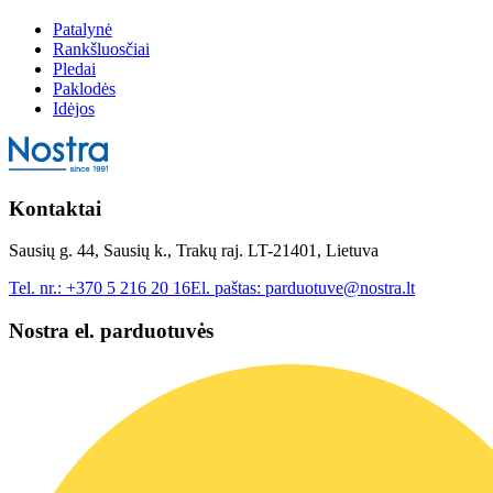
Patalynė
Rankšluosčiai
Pledai
Paklodės
Idėjos
Kontaktai
Sausių g. 44, Sausių k., Trakų raj. LT-21401, Lietuva
Tel. nr.:
+370 5 216 20 16
El. paštas:
parduotuve@nostra.lt
Nostra el. parduotuvės