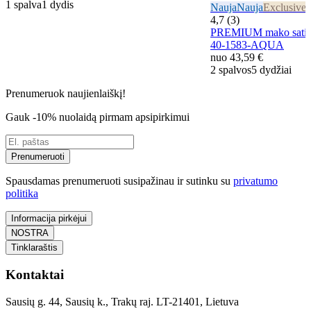
1 spalva
1 dydis
Nauja
Nauja
Exclusive
E
4,7 (3)
PREMIUM mako satin
40-1583-AQUA
nuo
43,59 €
2 spalvos
5 dydžiai
Prenumeruok naujienlaiškį!
Gauk -10% nuolaidą pirmam apsipirkimui
Prenumeruoti
Spausdamas prenumeruoti susipažinau ir sutinku su
privatumo
politika
Informacija pirkėjui
NOSTRA
Tinklaraštis
Kontaktai
Sausių g. 44, Sausių k., Trakų raj. LT-21401, Lietuva