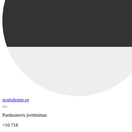
nostrahome.ee
Parduotuvės įvertinimas
+10 718