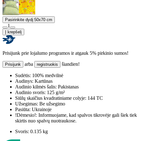
Pasirinkite dydį:
50x70 cm
1
Į krepšelį
Prisijunk prie lojalumo programos ir atgauk 5% pirkinio sumos!
arba
šiandien!
Prisijunk
registruokis
Sudėtis:
100% medvilnė
Audinys:
Kartūnas
Audinio kilmės šalis:
Pakistanas
Audinio svoris:
125 g/m²
Siūlų skaičius kvadratiniame colyje:
144 TC
Užsegimas:
Be užsegimo
Pasiūta:
Ukrainoje
!Dėmesio!:
Informuojame, kad spalvos tikrovėje gali šiek tiek
skirtis nuo spalvų nuotraukose.
Svoris:
0.135 kg