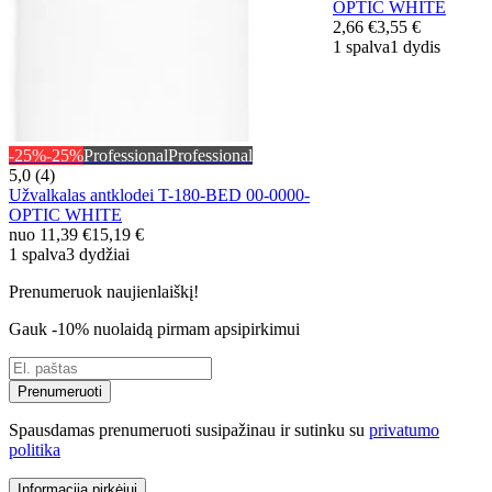
OPTIC WHITE
2,66 €
3,55 €
1 spalva
1 dydis
-25%
-25%
Professional
Professional
5,0 (4)
Užvalkalas antklodei T-180-BED 00-0000-
OPTIC WHITE
nuo
11,39 €
15,19 €
1 spalva
3 dydžiai
Prenumeruok naujienlaiškį!
Gauk -10% nuolaidą pirmam apsipirkimui
Prenumeruoti
Spausdamas prenumeruoti susipažinau ir sutinku su
privatumo
politika
Informacija pirkėjui