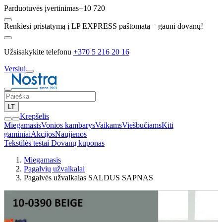
Parduotuvės įvertinimas
+10 720
Renkiesi pristatymą į LP EXPRESS paštomatą – gauni dovanų!
Užsisakykite telefonu
+370 5 216 20 16
Verslui
LT
Krepšelis
Miegamasis
Vonios kambarys
Vaikams
Viešbučiams
Kiti
gaminiai
Akcijos
Naujienos
Tekstilės testai
Dovanų kuponas
Miegamasis
Pagalvių užvalkalai
Pagalvės užvalkalas SALDUS SAPNAS