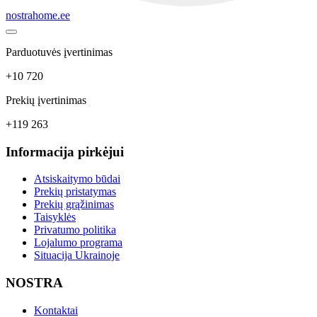
nostrahome.ee
Parduotuvės įvertinimas
+10 720
Prekių įvertinimas
+119 263
Informacija pirkėjui
Atsiskaitymo būdai
Prekių pristatymas
Prekių grąžinimas
Taisyklės
Privatumo politika
Lojalumo programa
Situacija Ukrainoje
NOSTRA
Kontaktai