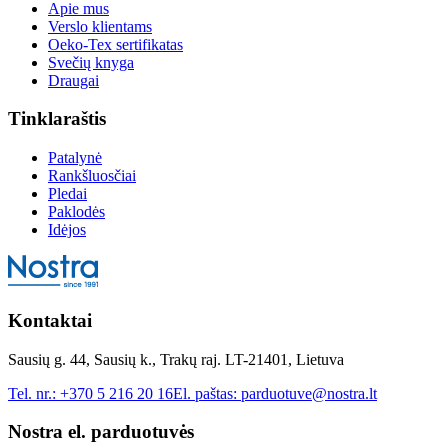
Apie mus
Verslo klientams
Oeko-Tex sertifikatas
Svečių knyga
Draugai
Tinklaraštis
Patalynė
Rankšluosčiai
Pledai
Paklodės
Idėjos
Kontaktai
Sausių g. 44, Sausių k., Trakų raj. LT-21401, Lietuva
Tel. nr.:
+370 5 216 20 16
El. paštas:
parduotuve@nostra.lt
Nostra el. parduotuvės