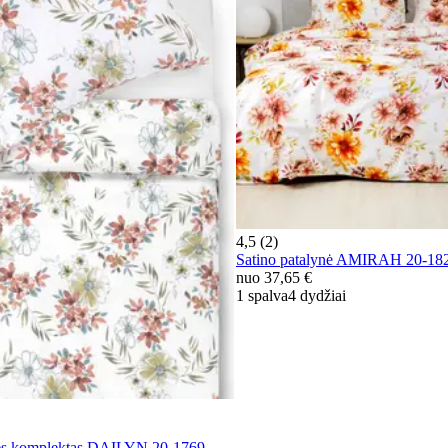
4,5 (2)
Satino patalynė AMIRAH 20-1
nuo
37,65 €
1 spalva
4 dydžiai
ės komplektas DAILYN 20-1769-