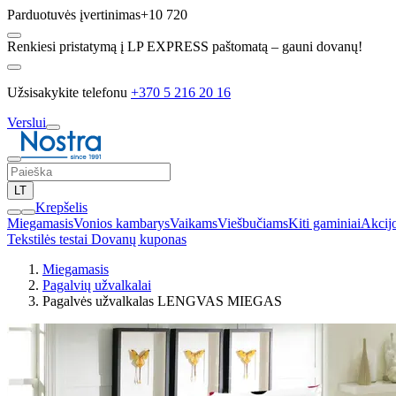
Parduotuvės įvertinimas
+10 720
Renkiesi pristatymą į LP EXPRESS paštomatą – gauni dovanų!
Užsisakykite telefonu
+370 5 216 20 16
Verslui
LT
Krepšelis
Miegamasis
Vonios kambarys
Vaikams
Viešbučiams
Kiti gaminiai
Akcij
Tekstilės testai
Dovanų kuponas
Miegamasis
Pagalvių užvalkalai
Pagalvės užvalkalas LENGVAS MIEGAS