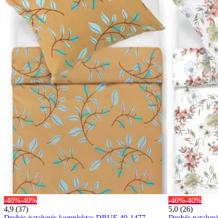
-40%
-40%
-40%
-40%
4,9 (37)
5,0 (26)
Drobės patalynės komplektas DRUE 40-1477-
Drobės patalyn