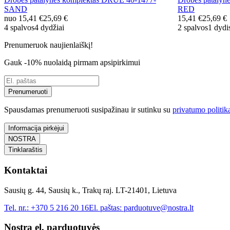
SAND
RED
nuo
15,41 €
25,69 €
15,41 €
25,69 €
4 spalvos
4 dydžiai
2 spalvos
1 dydi
Prenumeruok naujienlaiškį!
Gauk -10% nuolaidą pirmam apsipirkimui
Prenumeruoti
Spausdamas prenumeruoti susipažinau ir sutinku su
privatumo politik
Informacija pirkėjui
NOSTRA
Tinklaraštis
Kontaktai
Sausių g. 44, Sausių k., Trakų raj. LT-21401, Lietuva
Tel. nr.:
+370 5 216 20 16
El. paštas:
parduotuve@nostra.lt
Nostra el. parduotuvės