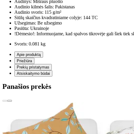
Audinys:
Mišraus pluošto
Audinio kilmės šalis:
Pakistanas
Audinio svoris:
115 g/m²
Siūlų skaičius kvadratiniame colyje:
144 TC
Užsegimas:
Be užsegimo
Pasiūta:
Ukrainoje
!Dėmesio!:
Informuojame, kad spalvos tikrovėje gali šiek tiek s
Svoris:
0.081 kg
Apie produktą
Priežiūra
Prekių pristatymas
Atsiskaitymo būdai
Panašios prekės