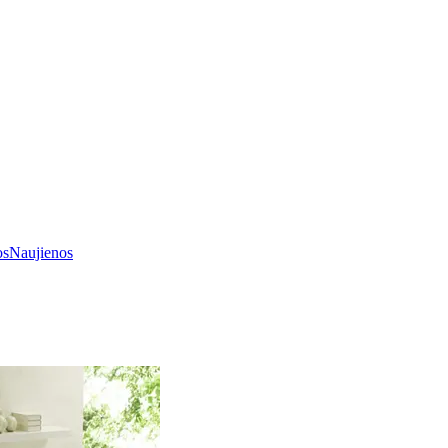
os
Naujienos