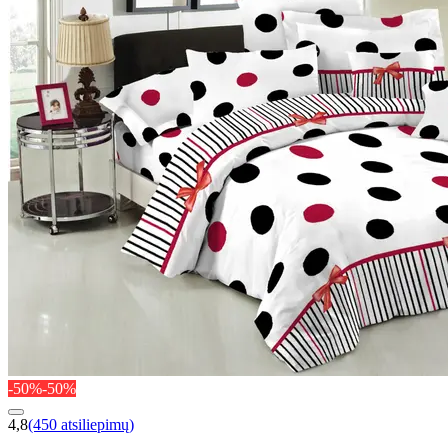
-50%
-50%
4,8
(450 atsiliepimų)