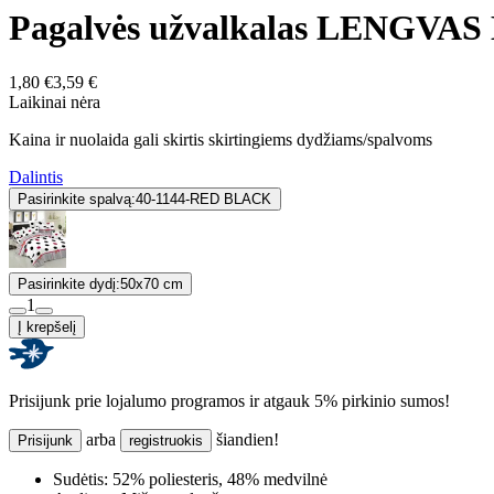
Pagalvės užvalkalas LENGVA
1,80 €
3,59 €
Laikinai nėra
Kaina ir nuolaida gali skirtis skirtingiems dydžiams/spalvoms
Dalintis
Pasirinkite spalvą:
40-1144-RED BLACK
Pasirinkite dydį:
50x70 cm
1
Į krepšelį
Prisijunk prie lojalumo programos ir atgauk 5% pirkinio sumos!
arba
šiandien!
Prisijunk
registruokis
Sudėtis:
52% poliesteris, 48% medvilnė