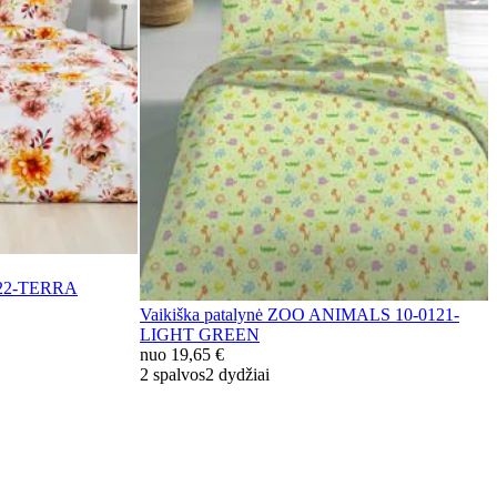
822-TERRA
Vaikiška patalynė ZOO ANIMALS 10-0121-
LIGHT GREEN
nuo
19,65 €
2 spalvos
2 dydžiai