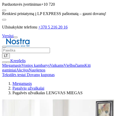
Parduotuvės įvertinimas
+10 720
Renkiesi pristatymą į LP EXPRESS paštomatą – gauni dovanų!
Užsisakykite telefonu
+370 5 216 20 16
Verslui
LT
Krepšelis
Miegamasis
Vonios kambarys
Vaikams
Viešbučiams
Kiti
gaminiai
Akcijos
Naujienos
Tekstilės testai
Dovanų kuponas
Miegamasis
Pagalvių užvalkalai
Pagalvės užvalkalas LENGVAS MIEGAS