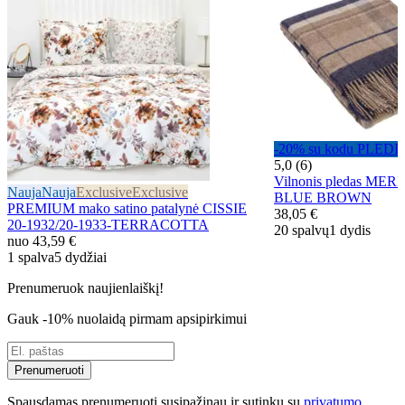
-20% su kodu PLEDI
5,0 (6)
Vilnonis pledas MER
Nauja
Nauja
Exclusive
Exclusive
BLUE BROWN
PREMIUM mako satino patalynė CISSIE
38,05 €
20-1932/20-1933-TERRACOTTA
20 spalvų
1 dydis
nuo
43,59 €
1 spalva
5 dydžiai
Prenumeruok naujienlaiškį!
Gauk -10% nuolaidą pirmam apsipirkimui
Prenumeruoti
Spausdamas prenumeruoti susipažinau ir sutinku su
privatumo