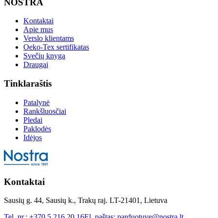
NOSTRA
Kontaktai
Apie mus
Verslo klientams
Oeko-Tex sertifikatas
Svečių knyga
Draugai
Tinklaraštis
Patalynė
Rankšluosčiai
Pledai
Paklodės
Idėjos
Kontaktai
Sausių g. 44, Sausių k., Trakų raj. LT-21401, Lietuva
Tel. nr.:
+370 5 216 20 16
El. paštas:
parduotuve@nostra.lt