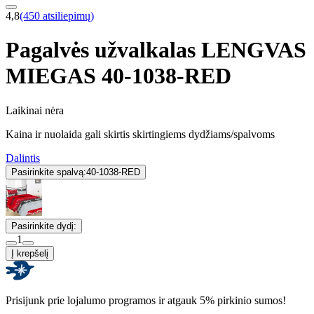
4,8
(450 atsiliepimų)
Pagalvės užvalkalas LENGVAS
MIEGAS 40-1038-RED
Laikinai nėra
Kaina ir nuolaida gali skirtis skirtingiems dydžiams/spalvoms
Dalintis
Pasirinkite spalvą:
40-1038-RED
Pasirinkite dydį:
1
Į krepšelį
Prisijunk prie lojalumo programos ir atgauk 5% pirkinio sumos!