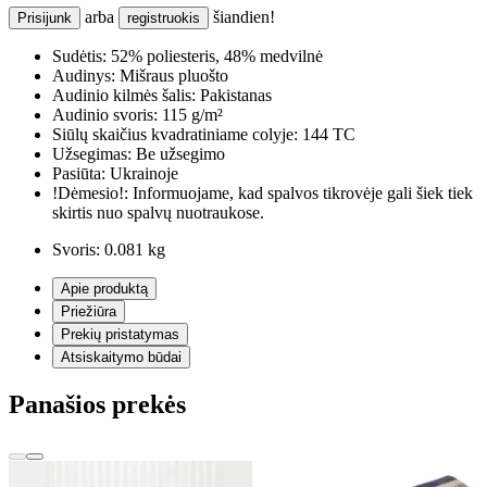
arba
šiandien!
Prisijunk
registruokis
Sudėtis:
52% poliesteris, 48% medvilnė
Audinys:
Mišraus pluošto
Audinio kilmės šalis:
Pakistanas
Audinio svoris:
115 g/m²
Siūlų skaičius kvadratiniame colyje:
144 TC
Užsegimas:
Be užsegimo
Pasiūta:
Ukrainoje
!Dėmesio!:
Informuojame, kad spalvos tikrovėje gali šiek tiek
skirtis nuo spalvų nuotraukose.
Svoris:
0.081 kg
Apie produktą
Priežiūra
Prekių pristatymas
Atsiskaitymo būdai
Panašios prekės