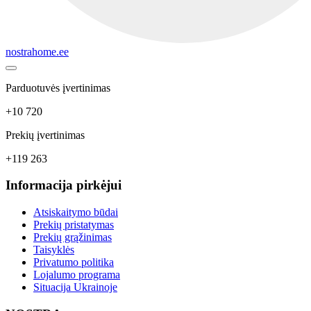
nostrahome.ee
Parduotuvės įvertinimas
+10 720
Prekių įvertinimas
+119 263
Informacija pirkėjui
Atsiskaitymo būdai
Prekių pristatymas
Prekių grąžinimas
Taisyklės
Privatumo politika
Lojalumo programa
Situacija Ukrainoje