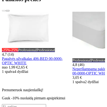
-25%
-25%
Professional
Professional
4,7 (14)
Pagalvės užvalkalas 406-BED 00-0000-
Professional
Profession
OPTIC WHITE
4,8 (46)
nuo
1,99 €
2,65 €
Neperšlampama pak
1 spalva
4 dydžiai
00-0000-OPTIC WHI
3,05 €
1 spalva
2 dydžiai
Prenumeruok naujienlaiškį!
Gauk -10% nuolaidą pirmam apsipirkimui