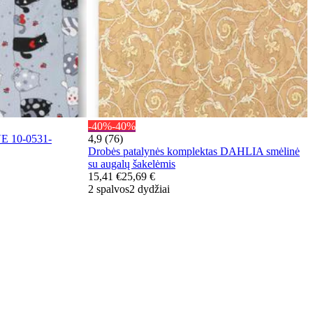
-40%
-40%
VE 10-0531-
4,9 (76)
Drobės patalynės komplektas DAHLIA smėlinė
su augalų šakelėmis
15,41 €
25,69 €
2 spalvos
2 dydžiai