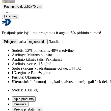
Pasirinkite dydį:
50x70 cm
1
Į krepšelį
Prisijunk prie lojalumo programos ir atgauk 5% pirkinio sumos!
arba
šiandien!
Prisijunk
registruokis
Sudėtis:
52% poliesteris, 48% medvilnė
Audinys:
Mišraus pluošto
Audinio kilmės šalis:
Pakistanas
Audinio svoris:
115 g/m²
Siūlų skaičius kvadratiniame colyje:
144 TC
Užsegimas:
Be užsegimo
Pasiūta:
Ukrainoje
!Dėmesio!:
Informuojame, kad spalvos tikrovėje gali šiek tiek s
Svoris:
0.081 kg
Apie produktą
Priežiūra
Prekių pristatymas