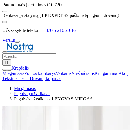
Parduotuvės įvertinimas
+10 720
Renkiesi pristatymą į LP EXPRESS paštomatą – gauni dovanų!
Užsisakykite telefonu
+370 5 216 20 16
Verslui
LT
Krepšelis
Miegamasis
Vonios kambarys
Vaikams
Viešbučiams
Kiti gaminiai
Akcij
Tekstilės testai
Dovanų kuponas
Miegamasis
Pagalvių užvalkalai
Pagalvės užvalkalas LENGVAS MIEGAS