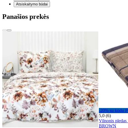
Atsiskaitymo būdai
Panašios prekės
-20% su kodu
5,0 (6)
Vilnonis pled
BROWN