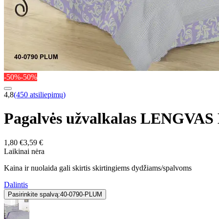
-50%
-50%
4,8
(450 atsiliepimų)
Pagalvės užvalkalas LENGVA
1,80 €
3,59 €
Laikinai nėra
Kaina ir nuolaida gali skirtis skirtingiems dydžiams/spalvoms
Dalintis
Pasirinkite spalvą:
40-0790-PLUM