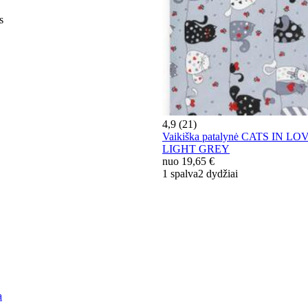
s
4,9 (21)
Vaikiška patalynė CATS IN LO
LIGHT GREY
nuo
19,65 €
1 spalva
2 dydžiai
a