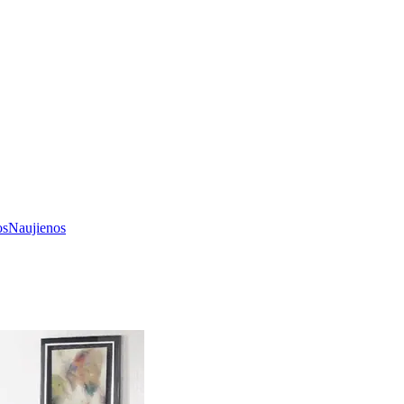
os
Naujienos