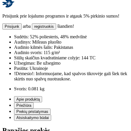
Prisijunk prie lojalumo programos ir atgauk 5% pirkinio sumos!
arba
šiandien!
Prisijunk
registruokis
Sudėtis:
52% poliesteris, 48% medvilnė
Audinys:
Mišraus pluošto
Audinio kilmės šalis:
Pakistanas
Audinio svoris:
115 g/m²
Siūlų skaičius kvadratiniame colyje:
144 TC
Užsegimas:
Be užsegimo
Pasiūta:
Ukrainoje
!Dėmesio!:
Informuojame, kad spalvos tikrovėje gali šiek tiek
skirtis nuo spalvų nuotraukose.
Svoris:
0.081 kg
Apie produktą
Priežiūra
Prekių pristatymas
Atsiskaitymo būdai
Panašios prekės