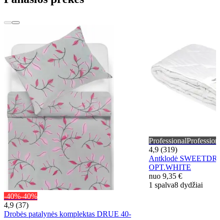
Professional
Profession
4,9 (319)
Antklodė SWEETDRE
OPT.WHITE
nuo
9,35 €
1 spalva
8 dydžiai
-40%
-40%
4,9 (37)
Drobės patalynės komplektas DRUE 40-