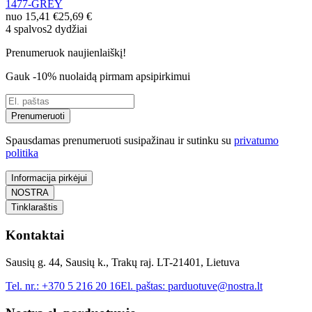
1477-GREY
nuo
15,41 €
25,69 €
4 spalvos
2 dydžiai
Prenumeruok naujienlaiškį!
Gauk -10% nuolaidą pirmam apsipirkimui
Prenumeruoti
Spausdamas prenumeruoti susipažinau ir sutinku su
privatumo
politika
Informacija pirkėjui
NOSTRA
Tinklaraštis
Kontaktai
Sausių g. 44, Sausių k., Trakų raj. LT-21401, Lietuva
Tel. nr.:
+370 5 216 20 16
El. paštas:
parduotuve@nostra.lt