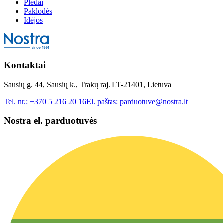
Pledai
Paklodės
Idėjos
Kontaktai
Sausių g. 44, Sausių k., Trakų raj. LT-21401, Lietuva
Tel. nr.:
+370 5 216 20 16
El. paštas:
parduotuve@nostra.lt
Nostra el. parduotuvės