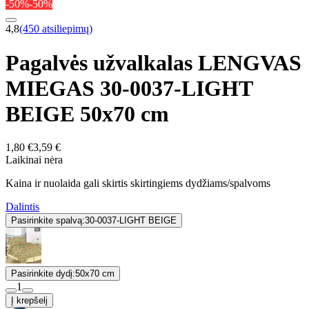
-50%
-50%
4,8
(450 atsiliepimų)
Pagalvės užvalkalas LENGVAS
MIEGAS 30-0037-LIGHT
BEIGE 50x70 cm
1,80 €
3,59 €
Laikinai nėra
Kaina ir nuolaida gali skirtis skirtingiems dydžiams/spalvoms
Dalintis
Pasirinkite spalvą:
30-0037-LIGHT BEIGE
Pasirinkite dydį:
50x70 cm
1
Į krepšelį