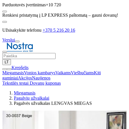
Parduotuvės įvertinimas
+10 720
Renkiesi pristatymą į LP EXPRESS paštomatą – gauni dovanų!
Užsisakykite telefonu
+370 5 216 20 16
Verslui
LT
Krepšelis
Miegamasis
Vonios kambarys
Vaikams
Viešbučiams
Kiti
gaminiai
Akcijos
Naujienos
Tekstilės testai
Dovanų kuponas
Miegamasis
Pagalvių užvalkalai
Pagalvės užvalkalas LENGVAS MIEGAS