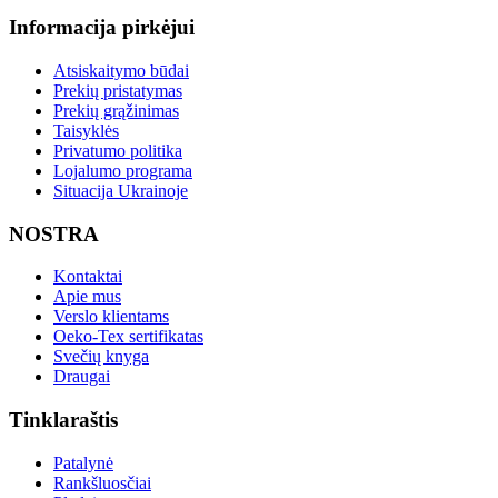
Informacija pirkėjui
Atsiskaitymo būdai
Prekių pristatymas
Prekių grąžinimas
Taisyklės
Privatumo politika
Lojalumo programa
Situacija Ukrainoje
NOSTRA
Kontaktai
Apie mus
Verslo klientams
Oeko-Tex sertifikatas
Svečių knyga
Draugai
Tinklaraštis
Patalynė
Rankšluosčiai