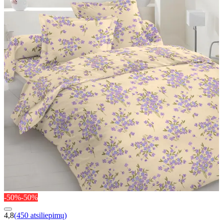
-50%
-50%
4,8
(450 atsiliepimų)