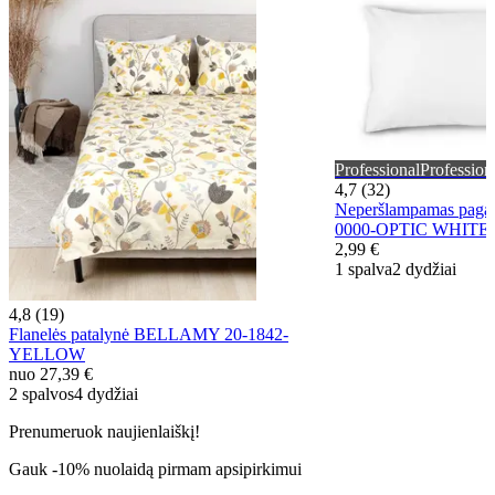
Professional
Profession
4,7 (32)
Neperšlampamas pagalv
0000-OPTIC WHITE
2,99 €
1 spalva
2 dydžiai
4,8 (19)
Flanelės patalynė BELLAMY 20-1842-
YELLOW
nuo
27,39 €
2 spalvos
4 dydžiai
Prenumeruok naujienlaiškį!
Gauk -10% nuolaidą pirmam apsipirkimui