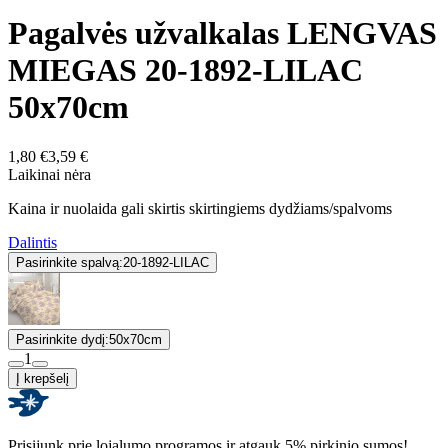
Pagalvės užvalkalas LENGVAS
MIEGAS 20-1892-LILAC
50x70cm
1,80 €
3,59 €
Laikinai nėra
Kaina ir nuolaida gali skirtis skirtingiems dydžiams/spalvoms
Dalintis
Pasirinkite spalvą:
20-1892-LILAC
Pasirinkite dydį:
50x70cm
1
Į krepšelį
Prisijunk prie lojalumo programos ir atgauk 5% pirkinio sumos!