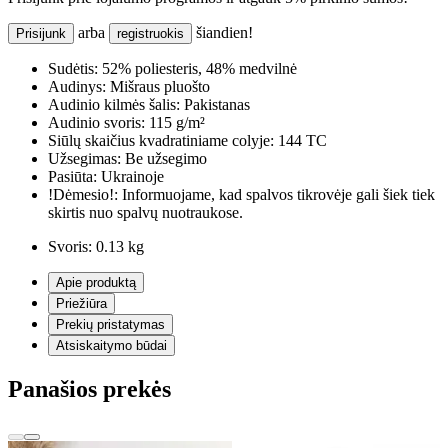
arba
šiandien!
Prisijunk
registruokis
Sudėtis:
52% poliesteris, 48% medvilnė
Audinys:
Mišraus pluošto
Audinio kilmės šalis:
Pakistanas
Audinio svoris:
115 g/m²
Siūlų skaičius kvadratiniame colyje:
144 TC
Užsegimas:
Be užsegimo
Pasiūta:
Ukrainoje
!Dėmesio!:
Informuojame, kad spalvos tikrovėje gali šiek tiek
skirtis nuo spalvų nuotraukose.
Svoris:
0.13 kg
Apie produktą
Priežiūra
Prekių pristatymas
Atsiskaitymo būdai
Panašios prekės