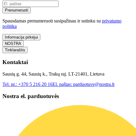
Prenumeruoti
Spausdamas prenumeruoti susipažinau ir sutinku su
privatumo
politika
Informacija pirkėjui
NOSTRA
Tinklaraštis
Kontaktai
Sausių g. 44, Sausių k., Trakų raj. LT-21401, Lietuva
Tel. nr.:
+370 5 216 20 16
El. paštas:
parduotuve@nostra.lt
Nostra el. parduotuvės