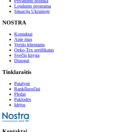
Privatumo politika
Lojalumo programa
Situacija Ukrainoje
NOSTRA
Kontaktai
Apie mus
Verslo klientams
Oeko-Tex sertifikatas
Svečių knyga
Draugai
Tinklaraštis
Patalynė
Rankšluosčiai
Pledai
Paklodės
Idėjos
Kontaktai