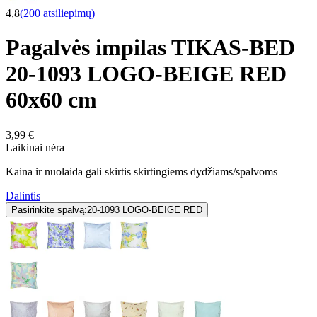
4,8
(200 atsiliepimų)
Pagalvės impilas TIKAS-BED
20-1093 LOGO-BEIGE RED
60x60 cm
3,99 €
Laikinai nėra
Kaina ir nuolaida gali skirtis skirtingiems dydžiams/spalvoms
Dalintis
Pasirinkite spalvą:
20-1093 LOGO-BEIGE RED