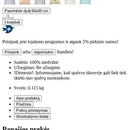
Pasirinkite dydį:
60x60 cm
1
Į krepšelį
Prisijunk prie lojalumo programos ir atgauk 5% pirkinio sumos!
arba
šiandien!
Prisijunk
registruokis
Sudėtis:
100% medvilnė
Užsegimas:
Be užsegimo
!Dėmesio!:
Informuojame, kad spalvos tikrovėje gali šiek tiek
skirtis nuo spalvų nuotraukose.
Svoris:
0.115 kg
Apie produktą
Priežiūra
Prekių pristatymas
Atsiskaitymo būdai
Panašios prekės