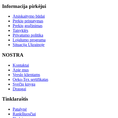
Informacija pirkėjui
Atsiskaitymo būdai
Prekių pristatymas
Prekių grąžinimas
Taisyklės
Privatumo politika
Lojalumo programa
Situacija Ukrainoje
NOSTRA
Kontaktai
Apie mus
Verslo klientams
Oeko-Tex sertifikatas
Svečių knyga
Draugai
Tinklaraštis
Patalynė
Rankšluosčiai