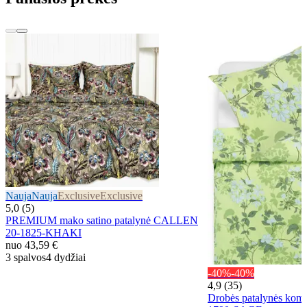
Nauja
Nauja
Exclusive
Exclusive
5,0 (5)
PREMIUM mako satino patalynė CALLEN
20-1825-KHAKI
nuo
43,59 €
3 spalvos
4 dydžiai
-40%
-40%
4,9 (35)
Drobės patalynės kom