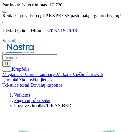
Parduotuvės įvertinimas
+10 720
Renkiesi pristatymą į LP EXPRESS paštomatą – gauni dovanų!
Užsisakykite telefonu
+370 5 216 20 16
Verslui
LT
Krepšelis
Miegamasis
Vonios kambarys
Vaikams
Viešbučiams
Kiti
gaminiai
Akcijos
Naujienos
Tekstilės testai
Dovanų kuponas
Vaikams
Pagalvių užvalkalai
Pagalvės impilas TIKAS-BED