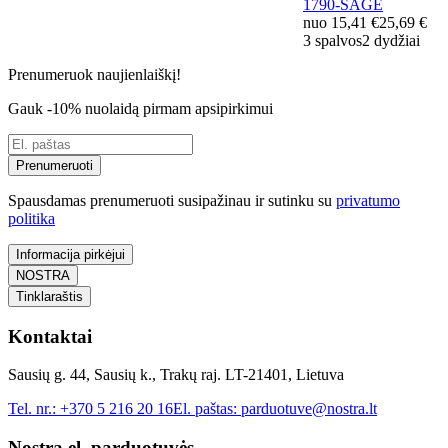
1790-SAGE
nuo
15,41 €
25,69 €
3 spalvos
2 dydžiai
Prenumeruok naujienlaiškį!
Gauk -10% nuolaidą pirmam apsipirkimui
Prenumeruoti
Spausdamas prenumeruoti susipažinau ir sutinku su
privatumo
politika
Informacija pirkėjui
NOSTRA
Tinklaraštis
Kontaktai
Sausių g. 44, Sausių k., Trakų raj. LT-21401, Lietuva
Tel. nr.:
+370 5 216 20 16
El. paštas:
parduotuve@nostra.lt
Nostra el. parduotuvės