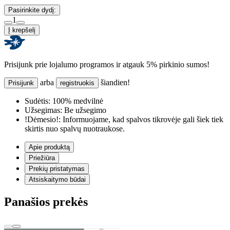
Pasirinkite dydį:
1
Į krepšelį
Prisijunk prie lojalumo programos ir atgauk 5% pirkinio sumos!
arba
šiandien!
Prisijunk
registruokis
Sudėtis:
100% medvilnė
Užsegimas:
Be užsegimo
!Dėmesio!:
Informuojame, kad spalvos tikrovėje gali šiek tiek
skirtis nuo spalvų nuotraukose.
Apie produktą
Priežiūra
Prekių pristatymas
Atsiskaitymo būdai
Panašios prekės