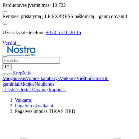
Parduotuvės įvertinimas
+10 722
Renkiesi pristatymą į LP EXPRESS paštomatą – gauni dovanų!
Užsisakykite telefonu
+370 5 216 20 16
Verslui
LT
Krepšelis
Miegamasis
Vonios kambarys
Vaikams
Viešbučiams
Kiti
gaminiai
Akcijos
Naujienos
Tekstilės testai
Dovanų kuponas
Vaikams
Pagalvių užvalkalai
Pagalvės impilas TIKAS-BED