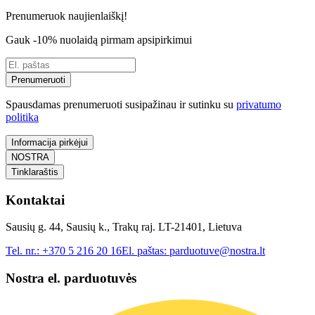
Prenumeruok naujienlaiškį!
Gauk -10% nuolaidą pirmam apsipirkimui
Prenumeruoti
Spausdamas prenumeruoti susipažinau ir sutinku su
privatumo
politika
Informacija pirkėjui
NOSTRA
Tinklaraštis
Kontaktai
Sausių g. 44, Sausių k., Trakų raj. LT-21401, Lietuva
Tel. nr.:
+370 5 216 20 16
El. paštas:
parduotuve@nostra.lt
Nostra el. parduotuvės