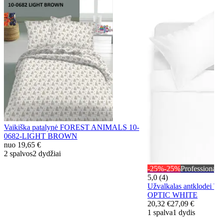
Vaikiška patalynė FOREST ANIMALS 10-
0682-LIGHT BROWN
nuo
19,65 €
2 spalvos
2 dydžiai
-25%
-25%
Professional
5,0 (4)
Užvalkalas antklodei
OPTIC WHITE
20,32 €
27,09 €
1 spalva
1 dydis