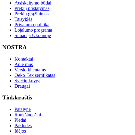
Atsiskaitymo būdai
Prekių pristatymas
Prekių grąžinimas
Taisyklės
Privatumo politika
Lojalumo programa
Situacija Ukrainoje
NOSTRA
Kontaktai
Apie mus
Verslo klientams
Oeko-Tex sertifikatas
Svečių knyga
Draugai
Tinklaraštis
Patalynė
Rankšluosčiai
Pledai
Paklodės
Idėjos