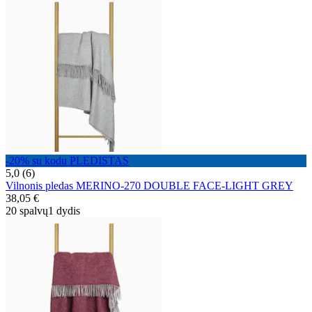
-20% su kodu PLEDISTAS
5,0 (6)
Vilnonis pledas MERINO-270 DOUBLE FACE-LIGHT GREY
38,05 €
20 spalvų
1 dydis