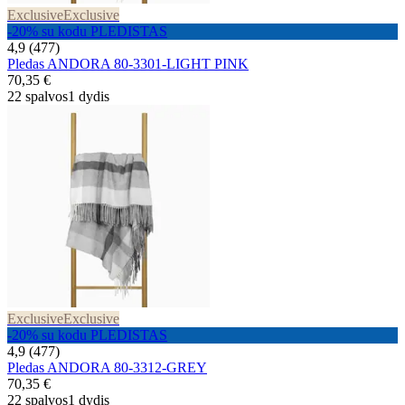
Exclusive
Exclusive
-20% su kodu PLEDISTAS
4,9 (477)
Pledas ANDORA 80-3301-LIGHT PINK
70,35 €
22 spalvos
1 dydis
Exclusive
Exclusive
-20% su kodu PLEDISTAS
4,9 (477)
Pledas ANDORA 80-3312-GREY
70,35 €
22 spalvos
1 dydis