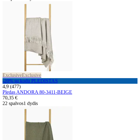
Exclusive
Exclusive
-20% su kodu PLEDISTAS
4,9 (477)
Pledas ANDORA 80-3411-BEIGE
70,35 €
22 spalvos
1 dydis