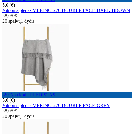
5,0 (6)
Vilnonis pledas MERINO-270 DOUBLE FACE-DARK BROWN
38,05 €
20 spalvų
1 dydis
-20% su kodu PLEDISTAS
5,0 (6)
Vilnonis pledas MERINO-270 DOUBLE FACE-GREY
38,05 €
20 spalvų
1 dydis