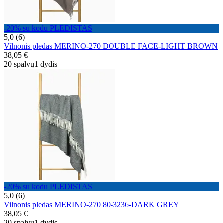
-20% su kodu PLEDISTAS
5,0 (6)
Vilnonis pledas MERINO-270 DOUBLE FACE-LIGHT BROWN
38,05 €
20 spalvų
1 dydis
-20% su kodu PLEDISTAS
5,0 (6)
Vilnonis pledas MERINO-270 80-3236-DARK GREY
38,05 €
20 spalvų
1 dydis