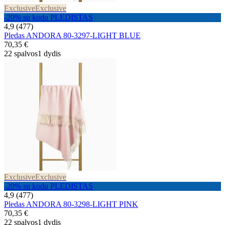
Exclusive
Exclusive
-20% su kodu PLEDISTAS
4,9 (477)
Pledas ANDORA 80-3297-LIGHT BLUE
70,35 €
22 spalvos
1 dydis
Exclusive
Exclusive
-20% su kodu PLEDISTAS
4,9 (477)
Pledas ANDORA 80-3298-LIGHT PINK
70,35 €
22 spalvos
1 dydis