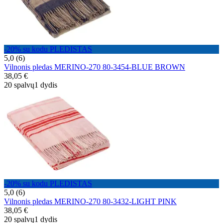
-20% su kodu PLEDISTAS
5,0 (6)
Vilnonis pledas MERINO-270 80-3454-BLUE BROWN
38,05 €
20 spalvų
1 dydis
-20% su kodu PLEDISTAS
5,0 (6)
Vilnonis pledas MERINO-270 80-3432-LIGHT PINK
38,05 €
20 spalvų
1 dydis