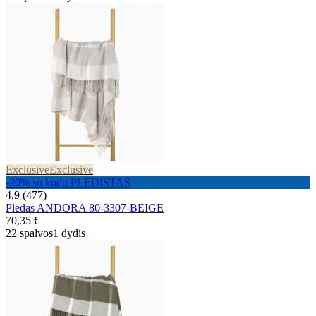
Exclusive
Exclusive
-20% su kodu PLEDISTAS
4,9 (477)
Pledas ANDORA 80-3307-BEIGE
70,35 €
22 spalvos
1 dydis