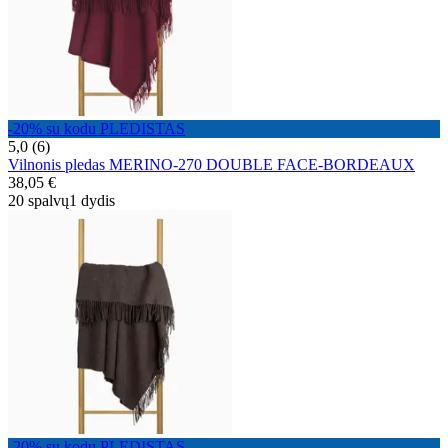
-20% su kodu PLEDISTAS
5,0 (6)
Vilnonis pledas MERINO-270 DOUBLE FACE-BORDEAUX
38,05 €
20 spalvų
1 dydis
-20% su kodu PLEDISTAS