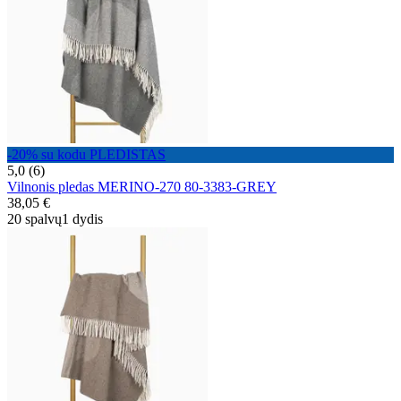
-20% su kodu PLEDISTAS
5,0 (6)
Vilnonis pledas MERINO-270 80-3383-GREY
38,05 €
20 spalvų
1 dydis