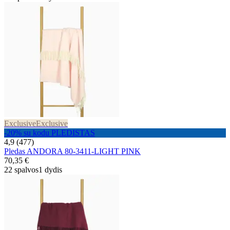
Exclusive
Exclusive
-20% su kodu PLEDISTAS
4,9 (477)
Pledas ANDORA 80-3411-LIGHT PINK
70,35 €
22 spalvos
1 dydis