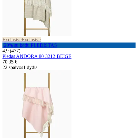
Exclusive
Exclusive
-20% su kodu PLEDISTAS
4,9 (477)
Pledas ANDORA 80-3212-BEIGE
70,35 €
22 spalvos
1 dydis