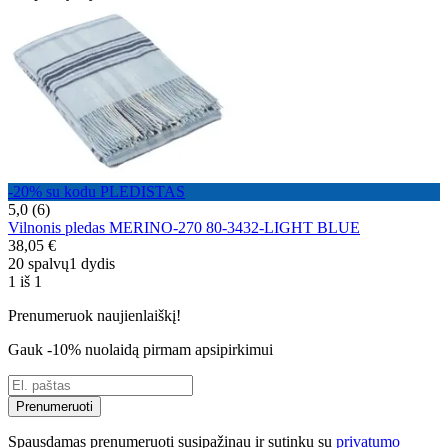
-20% su kodu PLEDISTAS
5,0 (6)
Vilnonis pledas MERINO-270 80-3432-LIGHT BLUE
38,05 €
20 spalvų
1 dydis
1 iš 1
Prenumeruok naujienlaiškį!
Gauk -10% nuolaidą pirmam apsipirkimui
Prenumeruoti
Spausdamas prenumeruoti susipažinau ir sutinku su
privatumo