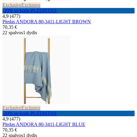
Exclusive
Exclusive
-20% su kodu PLEDISTAS
4,9 (477)
Pledas ANDORA 80-3411-LIGHT BROWN
70,35 €
22 spalvos
1 dydis
Exclusive
Exclusive
-20% su kodu PLEDISTAS
4,9 (477)
Pledas ANDORA 80-3411-LIGHT BLUE
70,35 €
22 spalvos
1 dydis