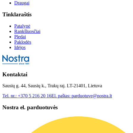
Draugai
Tinklaraštis
Patalynė
Rankšluosčiai
Pledai
Paklodės
Idėjos
Kontaktai
Sausių g. 44, Sausių k., Trakų raj. LT-21401, Lietuva
Tel. nr.:
+370 5 216 20 16
El. paštas:
parduotuve@nostra.lt
Nostra el. parduotuvės