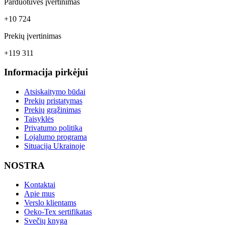
Parduotuvės įvertinimas
+10 724
Prekių įvertinimas
+119 311
Informacija pirkėjui
Atsiskaitymo būdai
Prekių pristatymas
Prekių grąžinimas
Taisyklės
Privatumo politika
Lojalumo programa
Situacija Ukrainoje
NOSTRA
Kontaktai
Apie mus
Verslo klientams
Oeko-Tex sertifikatas
Svečių knyga