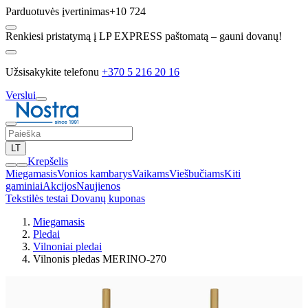
Parduotuvės įvertinimas
+10 724
Renkiesi pristatymą į LP EXPRESS paštomatą – gauni dovanų!
Užsisakykite telefonu
+370 5 216 20 16
Verslui
LT
Krepšelis
Miegamasis
Vonios kambarys
Vaikams
Viešbučiams
Kiti
gaminiai
Akcijos
Naujienos
Tekstilės testai
Dovanų kuponas
Miegamasis
Pledai
Vilnoniai pledai
Vilnonis pledas MERINO-270