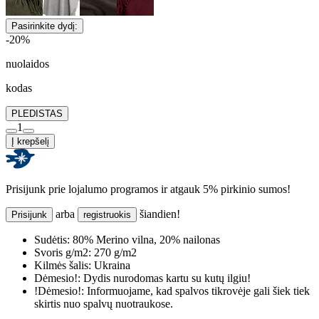
Pasirinkite dydį:
-20%
nuolaidos
kodas
PLEDISTAS
1
Į krepšelį
Prisijunk prie lojalumo programos ir atgauk 5% pirkinio sumos!
arba
šiandien!
Prisijunk
registruokis
Sudėtis:
80% Merino vilna, 20% nailonas
Svoris g/m2:
270 g/m2
Kilmės šalis:
Ukraina
Dėmesio!:
Dydis nurodomas kartu su kutų ilgiu!
!Dėmesio!:
Informuojame, kad spalvos tikrovėje gali šiek tiek
skirtis nuo spalvų nuotraukose.