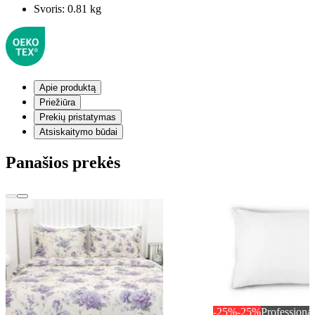
Svoris:
0.81 kg
Apie produktą
Priežiūra
Prekių pristatymas
Atsiskaitymo būdai
Panašios prekės
-25%
-25%
Professional