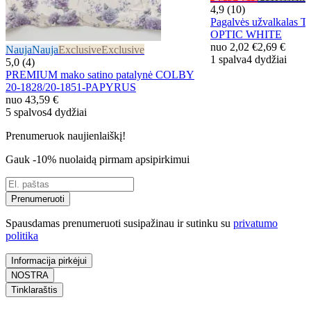
4,9 (10)
Pagalvės užvalkalas 
OPTIC WHITE
nuo
2,02 €
2,69 €
Nauja
Nauja
Exclusive
Exclusive
1 spalva
4 dydžiai
5,0 (4)
PREMIUM mako satino patalynė COLBY
20-1828/20-1851-PAPYRUS
nuo
43,59 €
5 spalvos
4 dydžiai
Prenumeruok naujienlaiškį!
Gauk -10% nuolaidą pirmam apsipirkimui
Prenumeruoti
Spausdamas prenumeruoti susipažinau ir sutinku su
privatumo
politika
Informacija pirkėjui
NOSTRA
Tinklaraštis