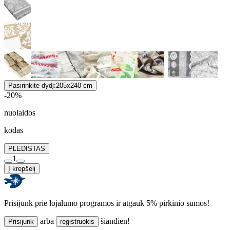
Pasirinkite dydį:
205x240 cm
-20%
nuolaidos
kodas
PLEDISTAS
1
Į krepšelį
Prisijunk prie lojalumo programos ir atgauk 5% pirkinio sumos!
arba
šiandien!
Prisijunk
registruokis