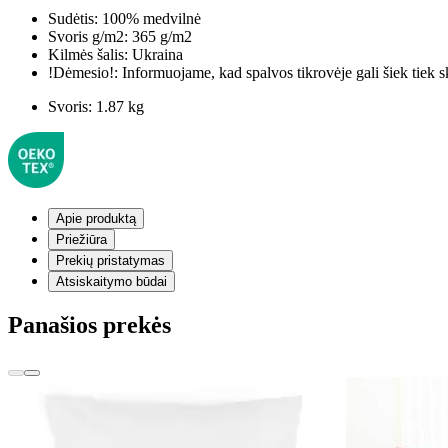
Sudėtis:
100% medvilnė
Svoris g/m2:
365 g/m2
Kilmės šalis:
Ukraina
!Dėmesio!:
Informuojame, kad spalvos tikrovėje gali šiek tiek s
Svoris:
1.87 kg
Apie produktą
Priežiūra
Prekių pristatymas
Atsiskaitymo būdai
Panašios prekės