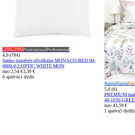
-25%
-25%
Professional
Professional
4,9 (784)
Satino pagalvės užvalkalas MONACO-BED 00-
0000-0,2 OPTIC WHITE MON
nuo
2,54 €
3,39 €
6 spalvos
1 dydis
Nauja
Nauja
Exc
5,0 (6)
PREMIUM mako
40-1650-GRE
nuo
43,59 €
1 spalva
5 dydži