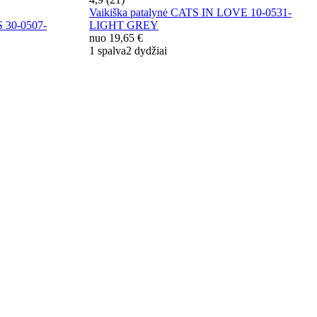
Vaikiška patalynė CATS IN LOVE 10-0531-
 30-0507-
LIGHT GREY
nuo
19,65 €
1 spalva
2 dydžiai