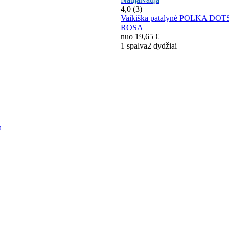
4,0 (3)
Vaikiška patalynė POLKA DOTS
ROSA
nuo
19,65 €
1 spalva
2 dydžiai
a