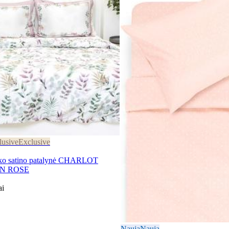
lusive
Exclusive
 satino patalynė CHARLOT
EN ROSE
ai
Nauja
Nauja