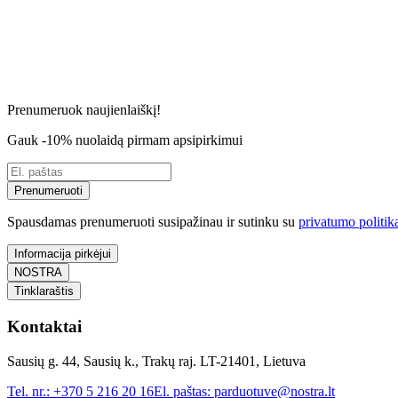
Prenumeruok naujienlaiškį!
Gauk -10% nuolaidą pirmam apsipirkimui
Prenumeruoti
Spausdamas prenumeruoti susipažinau ir sutinku su
privatumo politik
Informacija pirkėjui
NOSTRA
Tinklaraštis
Kontaktai
Sausių g. 44, Sausių k., Trakų raj. LT-21401, Lietuva
Tel. nr.:
+370 5 216 20 16
El. paštas:
parduotuve@nostra.lt