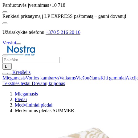
Parduotuvės įvertinimas
+10 718
Renkiesi pristatymą į LP EXPRESS paštomatą – gauni dovanų!
Užsisakykite telefonu
+370 5 216 20 16
Verslui
LT
Krepšelis
Miegamasis
Vonios kambarys
Vaikams
Viešbučiams
Kiti gaminiai
Akcij
Tekstilės testai
Dovanų kuponas
Miegamasis
Pledai
Medvilniniai pledai
Medvilninis pledas SUMMER