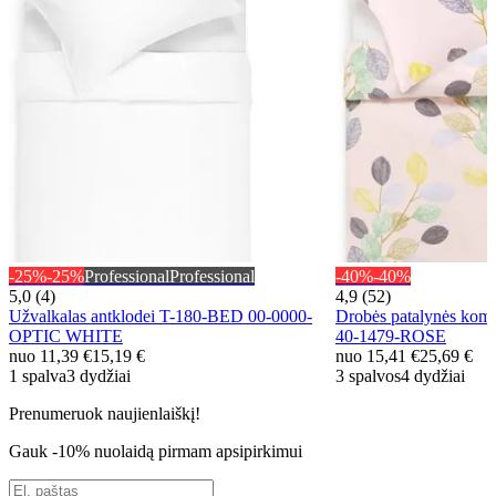
-25%
-25%
Professional
Professional
-40%
-40%
5,0 (4)
4,9 (52)
Užvalkalas antklodei T-180-BED 00-0000-
Drobės patalynės ko
OPTIC WHITE
40-1479-ROSE
nuo
11,39 €
15,19 €
nuo
15,41 €
25,69 €
1 spalva
3 dydžiai
3 spalvos
4 dydžiai
Prenumeruok naujienlaiškį!
Gauk -10% nuolaidą pirmam apsipirkimui