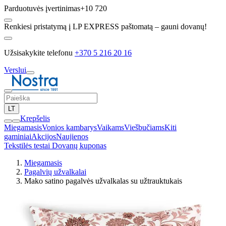
Parduotuvės įvertinimas
+10 720
Renkiesi pristatymą į LP EXPRESS paštomatą – gauni dovanų!
Užsisakykite telefonu
+370 5 216 20 16
Verslui
LT
Krepšelis
Miegamasis
Vonios kambarys
Vaikams
Viešbučiams
Kiti
gaminiai
Akcijos
Naujienos
Tekstilės testai
Dovanų kuponas
Miegamasis
Pagalvių užvalkalai
Mako satino pagalvės užvalkalas su užtrauktukais