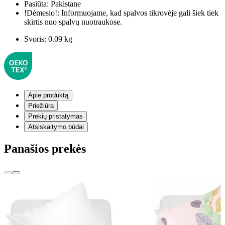
Pasiūta:
Pakistane
!Dėmesio!:
Informuojame, kad spalvos tikrovėje gali šiek tiek
skirtis nuo spalvų nuotraukose.
Svoris:
0.09 kg
Apie produktą
Priežiūra
Prekių pristatymas
Atsiskaitymo būdai
Panašios prekės