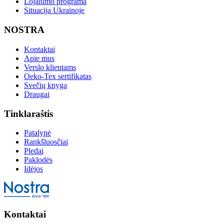
Lojalumo programa
Situacija Ukrainoje
NOSTRA
Kontaktai
Apie mus
Verslo klientams
Oeko-Tex sertifikatas
Svečių knyga
Draugai
Tinklaraštis
Patalynė
Rankšluosčiai
Pledai
Paklodės
Idėjos
Kontaktai