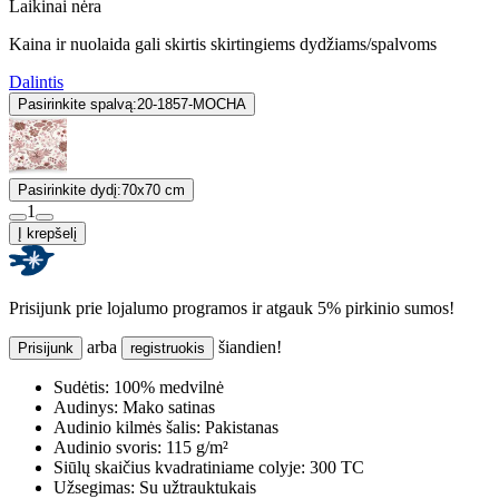
Laikinai nėra
Kaina ir nuolaida gali skirtis skirtingiems dydžiams/spalvoms
Dalintis
Pasirinkite spalvą:
20-1857-MOCHA
Pasirinkite dydį:
70x70 cm
1
Į krepšelį
Prisijunk prie lojalumo programos ir atgauk 5% pirkinio sumos!
arba
šiandien!
Prisijunk
registruokis
Sudėtis:
100% medvilnė
Audinys:
Mako satinas
Audinio kilmės šalis:
Pakistanas
Audinio svoris:
115 g/m²
Siūlų skaičius kvadratiniame colyje:
300 TC
Užsegimas:
Su užtrauktukais