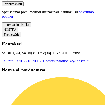
Prenumeruoti
Spausdamas prenumeruoti susipažinau ir sutinku su
privatumo
politika
Informacija pirkėjui
NOSTRA
Tinklaraštis
Kontaktai
Sausių g. 44, Sausių k., Trakų raj. LT-21401, Lietuva
Tel. nr.:
+370 5 216 20 16
El. paštas:
parduotuve@nostra.lt
Nostra el. parduotuvės