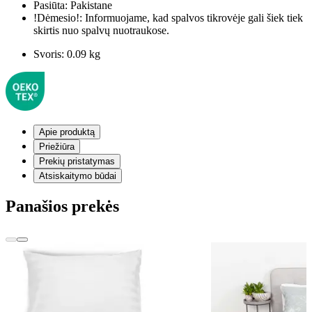
Pasiūta:
Pakistane
!Dėmesio!:
Informuojame, kad spalvos tikrovėje gali šiek tiek
skirtis nuo spalvų nuotraukose.
Svoris:
0.09 kg
Apie produktą
Priežiūra
Prekių pristatymas
Atsiskaitymo būdai
Panašios prekės