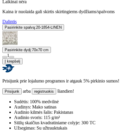
Laikinai nėra
Kaina ir nuolaida gali skirtis skirtingiems dydžiams/spalvoms
Dalintis
Pasirinkite spalvą:
20-1854-LINEN
Pasirinkite dydį:
70x70 cm
1
Į krepšelį
Prisijunk prie lojalumo programos ir atgauk 5% pirkinio sumos!
arba
šiandien!
Prisijunk
registruokis
Sudėtis:
100% medvilnė
Audinys:
Mako satinas
Audinio kilmės šalis:
Pakistanas
Audinio svoris:
115 g/m²
Siūlų skaičius kvadratiniame colyje:
300 TC
Užsegimas:
Su užtrauktukais