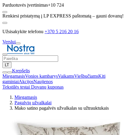
Parduotuvės įvertinimas
+10 724
Renkiesi pristatymą į LP EXPRESS paštomatą – gauni dovanų!
Užsisakykite telefonu
+370 5 216 20 16
Verslui
LT
Krepšelis
Miegamasis
Vonios kambarys
Vaikams
Viešbučiams
Kiti
gaminiai
Akcijos
Naujienos
Tekstilės testai
Dovanų kuponas
Miegamasis
Pagalvių užvalkalai
Mako satino pagalvės užvalkalas su užtrauktukais