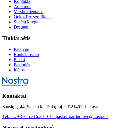
Kontaktai
Apie mus
Verslo klientams
Oeko-Tex sertifikatas
Svečių knyga
Draugai
Tinklaraštis
Patalynė
Rankšluosčiai
Pledai
Paklodės
Idėjos
Kontaktai
Sausių g. 44, Sausių k., Trakų raj. LT-21401, Lietuva
Tel. nr.:
+370 5 216 20 16
El. paštas:
parduotuve@nostra.lt
Nostra el. parduotuvės