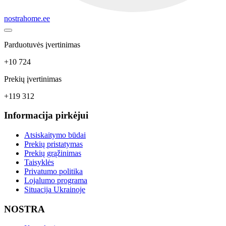
nostrahome.ee
Parduotuvės įvertinimas
+10 724
Prekių įvertinimas
+119 312
Informacija pirkėjui
Atsiskaitymo būdai
Prekių pristatymas
Prekių grąžinimas
Taisyklės
Privatumo politika
Lojalumo programa
Situacija Ukrainoje
NOSTRA