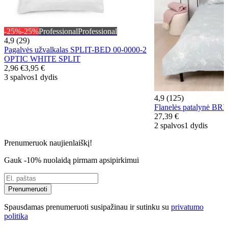
-25%
-25%
Professional
Professional
4,9 (29)
Pagalvės užvalkalas SPLIT-BED 00-0000-2
OPTIC WHITE SPLIT
2,96 €
3,95 €
3 spalvos
1 dydis
4,9 (125)
Flanelės patalynė B
27,39 €
2 spalvos
1 dydis
Prenumeruok naujienlaiškį!
Gauk -10% nuolaidą pirmam apsipirkimui
Prenumeruoti
Spausdamas prenumeruoti susipažinau ir sutinku su
privatumo
politika