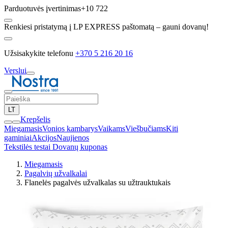
Parduotuvės įvertinimas
+10 722
Renkiesi pristatymą į LP EXPRESS paštomatą – gauni dovanų!
Užsisakykite telefonu
+370 5 216 20 16
Verslui
LT
Krepšelis
Miegamasis
Vonios kambarys
Vaikams
Viešbučiams
Kiti
gaminiai
Akcijos
Naujienos
Tekstilės testai
Dovanų kuponas
Miegamasis
Pagalvių užvalkalai
Flanelės pagalvės užvalkalas su užtrauktukais