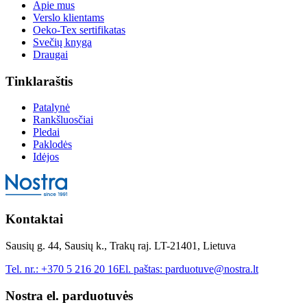
Apie mus
Verslo klientams
Oeko-Tex sertifikatas
Svečių knyga
Draugai
Tinklaraštis
Patalynė
Rankšluosčiai
Pledai
Paklodės
Idėjos
Kontaktai
Sausių g. 44, Sausių k., Trakų raj. LT-21401, Lietuva
Tel. nr.:
+370 5 216 20 16
El. paštas:
parduotuve@nostra.lt
Nostra el. parduotuvės