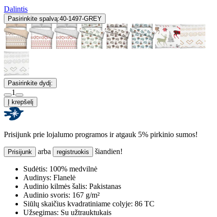
Dalintis
Pasirinkite spalvą:
40-1497-GREY
Pasirinkite dydį:
1
Į krepšelį
Prisijunk prie lojalumo programos ir atgauk 5% pirkinio sumos!
arba
šiandien!
Prisijunk
registruokis
Sudėtis:
100% medvilnė
Audinys:
Flanelė
Audinio kilmės šalis:
Pakistanas
Audinio svoris:
167 g/m²
Siūlų skaičius kvadratiniame colyje:
86 TC
Užsegimas:
Su užtrauktukais