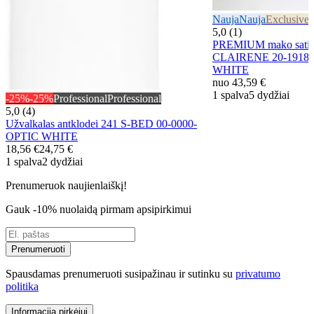
Nauja
Nauja
Exclusive
E
5,0 (1)
PREMIUM mako satino
CLAIRENE 20-1918/
WHITE
nuo
43,59 €
1 spalva
5 dydžiai
-25%
-25%
Professional
Professional
5,0 (4)
Užvalkalas antklodei 241 S-BED 00-0000-
OPTIC WHITE
18,56 €
24,75 €
1 spalva
2 dydžiai
Prenumeruok naujienlaiškį!
Gauk -10% nuolaidą pirmam apsipirkimui
Prenumeruoti
Spausdamas prenumeruoti susipažinau ir sutinku su
privatumo
politika
Informacija pirkėjui