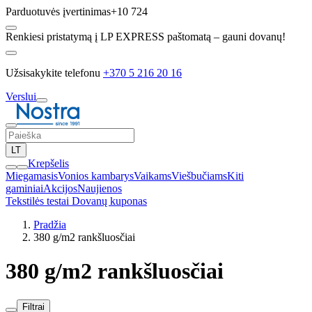
Parduotuvės įvertinimas
+10 724
Renkiesi pristatymą į LP EXPRESS paštomatą – gauni dovanų!
Užsisakykite telefonu
+370 5 216 20 16
Verslui
LT
Krepšelis
Miegamasis
Vonios kambarys
Vaikams
Viešbučiams
Kiti
gaminiai
Akcijos
Naujienos
Tekstilės testai
Dovanų kuponas
Pradžia
380 g/m2 rankšluosčiai
380 g/m2 rankšluosčiai
Filtrai