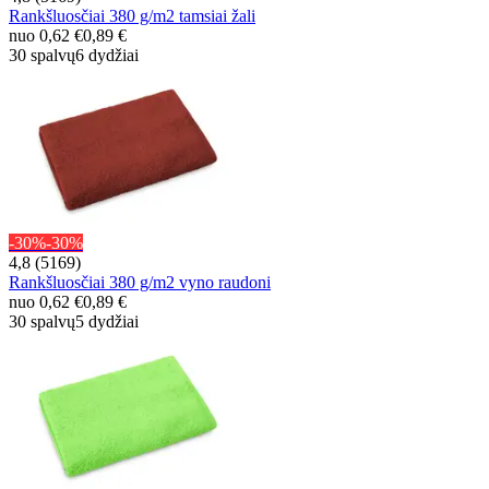
Rankšluosčiai 380 g/m2 tamsiai žali
nuo
0,62 €
0,89 €
30 spalvų
6 dydžiai
-30%
-30%
4,8 (5169)
Rankšluosčiai 380 g/m2 vyno raudoni
nuo
0,62 €
0,89 €
30 spalvų
5 dydžiai