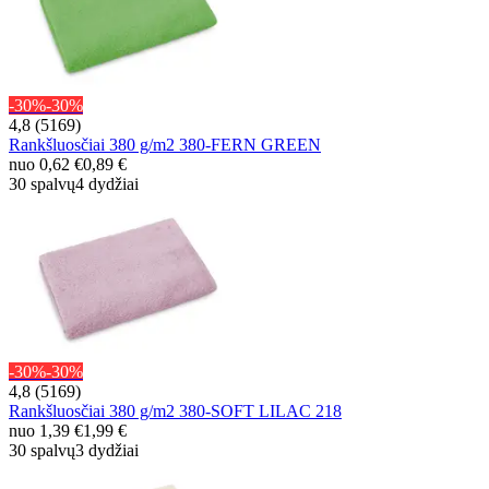
-30%
-30%
4,8 (5169)
Rankšluosčiai 380 g/m2 380-FERN GREEN
nuo
0,62 €
0,89 €
30 spalvų
4 dydžiai
-30%
-30%
4,8 (5169)
Rankšluosčiai 380 g/m2 380-SOFT LILAC 218
nuo
1,39 €
1,99 €
30 spalvų
3 dydžiai