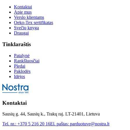
Kontaktai
Apie mus
Verslo klientams
Oeko-Tex sertifikatas
Svečių knyga
Draugai
Tinklaraštis
Patalynė
Rankšluosčiai
Pledai
Paklodės
Idėjos
Kontaktai
Sausių g. 44, Sausių k., Trakų raj. LT-21401, Lietuva
Tel. nr.:
+370 5 216 20 16
El. paštas:
parduotuve@nostra.lt