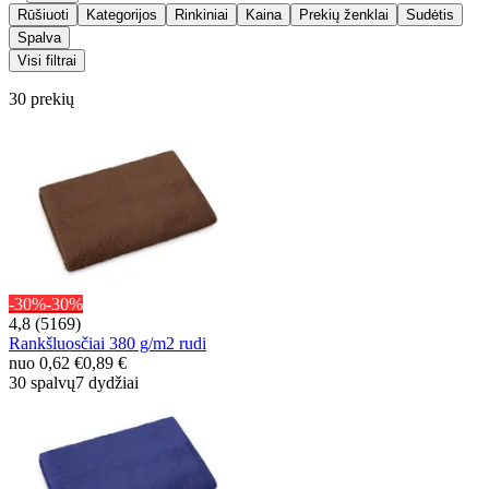
Rūšiuoti
Kategorijos
Rinkiniai
Kaina
Prekių ženklai
Sudėtis
Spalva
Visi filtrai
30 prekių
-30%
-30%
4,8 (5169)
Rankšluosčiai 380 g/m2 rudi
nuo
0,62 €
0,89 €
30 spalvų
7 dydžiai