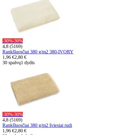
-30%
-30%
4,8 (5169)
Rankšluosčiai 380 g/m2 380-IVORY
1,96 €
2,80 €
30 spalvų
1 dydis
-30%
-30%
4,8 (5169)
Rankšluosčiai 380 g/m2 šviesiai rudi
1,96 €
2,80 €