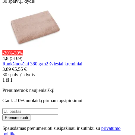
30 spalvų
1 dydis
-30%
-30%
4,8 (5169)
Rankšluosčiai 380 g/m2 šviesiai kreminiai
3,89 €
5,55 €
30 spalvų
1 dydis
1 iš 1
Prenumeruok naujienlaiškį!
Gauk -10% nuolaidą pirmam apsipirkimui
Prenumeruoti
Spausdamas prenumeruoti susipažinau ir sutinku su
privatumo
politika