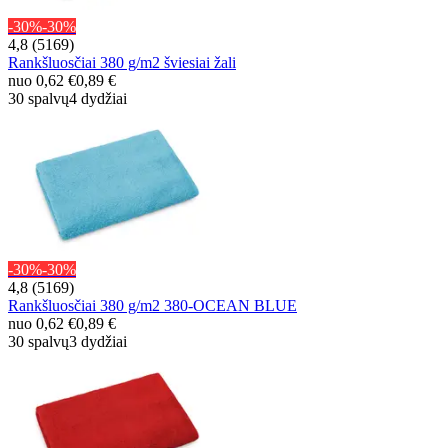
-30%
-30%
4,8 (5169)
Rankšluosčiai 380 g/m2 šviesiai žali
nuo
0,62 €
0,89 €
30 spalvų
4 dydžiai
-30%
-30%
4,8 (5169)
Rankšluosčiai 380 g/m2 380-OCEAN BLUE
nuo
0,62 €
0,89 €
30 spalvų
3 dydžiai