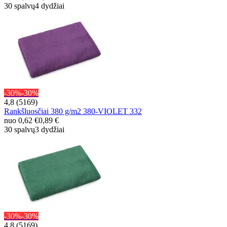
30 spalvų
4 dydžiai
-30%
-30%
4,8 (5169)
Rankšluosčiai 380 g/m2 380-VIOLET 332
nuo
0,62 €
0,89 €
30 spalvų
3 dydžiai
-30%
-30%
4,8 (5169)