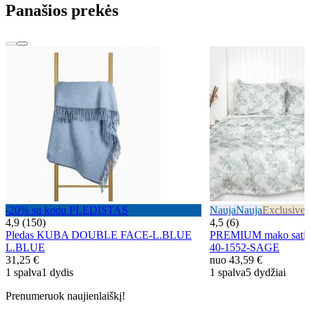
Panašios prekės
-20% su kodu PLEDISTAS
Nauja
Nauja
Exclusive
E
4,9 (150)
4,5 (6)
Pledas KUBA DOUBLE FACE-L.BLUE
PREMIUM mako sati
L.BLUE
40-1552-SAGE
31,25 €
nuo
43,59 €
1 spalva
1 dydis
1 spalva
5 dydžiai
Prenumeruok naujienlaiškį!