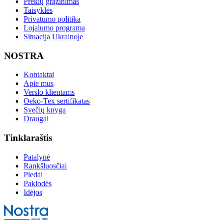
Prekių grąžinimas
Taisyklės
Privatumo politika
Lojalumo programa
Situacija Ukrainoje
NOSTRA
Kontaktai
Apie mus
Verslo klientams
Oeko-Tex sertifikatas
Svečių knyga
Draugai
Tinklaraštis
Patalynė
Rankšluosčiai
Pledai
Paklodės
Idėjos