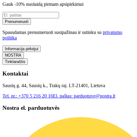
Gauk -10% nuolaidą pirmam apsipirkimui
Prenumeruoti
Spausdamas prenumeruoti susipažinau ir sutinku su
privatumo
politika
Informacija pirkėjui
NOSTRA
Tinklaraštis
Kontaktai
Sausių g. 44, Sausių k., Trakų raj. LT-21401, Lietuva
Tel. nr.:
+370 5 216 20 16
El. paštas:
parduotuve@nostra.lt
Nostra el. parduotuvės