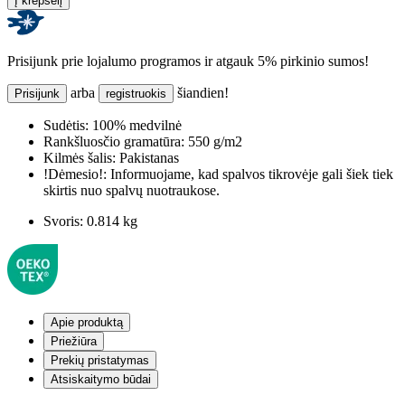
Į krepšelį
Prisijunk prie lojalumo programos ir atgauk 5% pirkinio sumos!
arba
šiandien!
Prisijunk
registruokis
Sudėtis:
100% medvilnė
Rankšluosčio gramatūra:
550 g/m2
Kilmės šalis:
Pakistanas
!Dėmesio!:
Informuojame, kad spalvos tikrovėje gali šiek tiek
skirtis nuo spalvų nuotraukose.
Svoris:
0.814 kg
Apie produktą
Priežiūra
Prekių pristatymas
Atsiskaitymo būdai