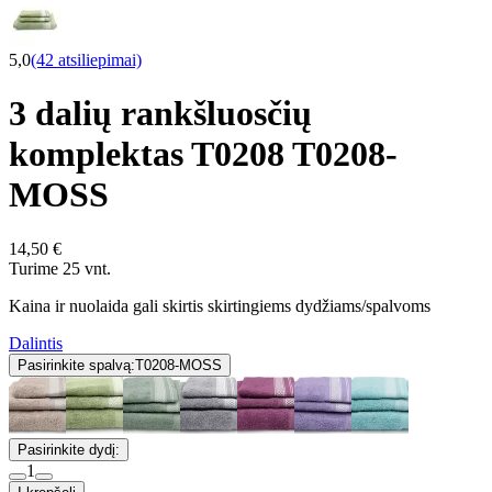
5,0
(42 atsiliepimai)
3 dalių rankšluosčių
komplektas T0208 T0208-
MOSS
14,50 €
Turime 25 vnt.
Kaina ir nuolaida gali skirtis skirtingiems dydžiams/spalvoms
Dalintis
Pasirinkite spalvą:
T0208-MOSS
Pasirinkite dydį:
1