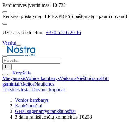
Parduotuvės įvertinimas
+10 722
Renkiesi pristatymą į LP EXPRESS paštomatą – gauni dovanų!
Užsisakykite telefonu
+370 5 216 20 16
Verslui
LT
Krepšelis
Miegamasis
Vonios kambarys
Vaikams
Viešbučiams
Kiti
gaminiai
Akcijos
Naujienos
Tekstilės testai
Dovanų kuponas
Vonios kambarys
Rankšluosčiai
Gerai sugeriantys rankšluosčiai
3 dalių rankšluosčių komplektas T0208