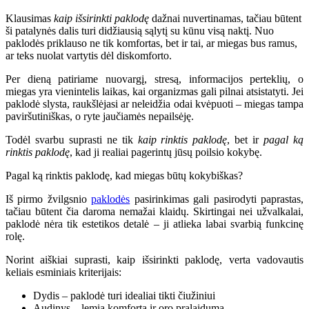
Klausimas
kaip išsirinkti paklodę
dažnai nuvertinamas, tačiau būtent
ši patalynės dalis turi didžiausią sąlytį su kūnu visą naktį. Nuo
paklodės priklauso ne tik komfortas, bet ir tai, ar miegas bus ramus,
ar teks nuolat vartytis dėl diskomforto.
Per dieną patiriame nuovargį, stresą, informacijos perteklių, o
miegas yra vienintelis laikas, kai organizmas gali pilnai atsistatyti. Jei
paklodė slysta, raukšlėjasi ar neleidžia odai kvėpuoti – miegas tampa
paviršutiniškas, o ryte jaučiamės nepailsėję.
Todėl svarbu suprasti ne tik
kaip rinktis paklodę
, bet ir
pagal ką
rinktis paklodę
, kad ji realiai pagerintų jūsų poilsio kokybę.
Pagal ką rinktis paklodę, kad miegas būtų kokybiškas?
Iš pirmo žvilgsnio
paklodės
pasirinkimas gali pasirodyti paprastas,
tačiau būtent čia daroma nemažai klaidų. Skirtingai nei užvalkalai,
paklodė nėra tik estetikos detalė – ji atlieka labai svarbią funkcinę
rolę.
Norint aiškiai suprasti, kaip išsirinkti paklodę, verta vadovautis
keliais esminiais kriterijais:
Dydis – paklodė turi idealiai tikti čiužiniui
Audinys – lemia komfortą ir oro pralaidumą