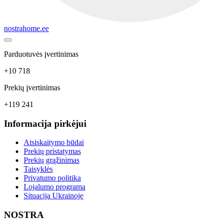
nostrahome.ee
Parduotuvės įvertinimas
+10 718
Prekių įvertinimas
+119 241
Informacija pirkėjui
Atsiskaitymo būdai
Prekių pristatymas
Prekių grąžinimas
Taisyklės
Privatumo politika
Lojalumo programa
Situacija Ukrainoje
NOSTRA