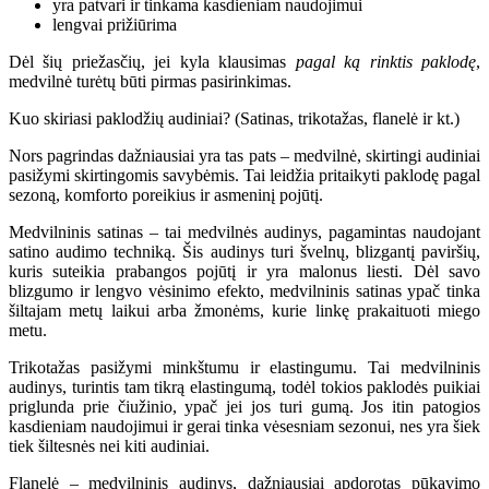
yra patvari ir tinkama kasdieniam naudojimui
lengvai prižiūrima
Dėl šių priežasčių, jei kyla klausimas
pagal ką rinktis paklodę
,
medvilnė turėtų būti pirmas pasirinkimas.
Kuo skiriasi paklodžių audiniai? (Satinas, trikotažas, flanelė ir kt.)
Nors pagrindas dažniausiai yra tas pats – medvilnė, skirtingi audiniai
pasižymi skirtingomis savybėmis. Tai leidžia pritaikyti paklodę pagal
sezoną, komforto poreikius ir asmeninį pojūtį.
Medvilninis satinas – tai medvilnės audinys, pagamintas naudojant
satino audimo techniką. Šis audinys turi švelnų, blizgantį paviršių,
kuris suteikia prabangos pojūtį ir yra malonus liesti. Dėl savo
blizgumo ir lengvo vėsinimo efekto, medvilninis satinas ypač tinka
šiltajam metų laikui arba žmonėms, kurie linkę prakaituoti miego
metu.
Trikotažas pasižymi minkštumu ir elastingumu. Tai medvilninis
audinys, turintis tam tikrą elastingumą, todėl tokios paklodės puikiai
priglunda prie čiužinio, ypač jei jos turi gumą. Jos itin patogios
kasdieniam naudojimui ir gerai tinka vėsesniam sezonui, nes yra šiek
tiek šiltesnės nei kiti audiniai.
Flanelė – medvilninis audinys, dažniausiai apdorotas pūkavimo