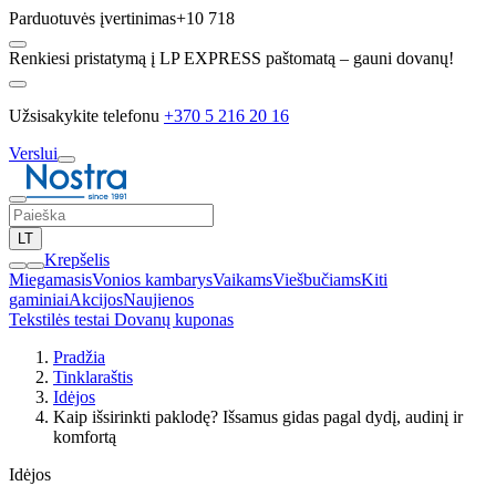
Parduotuvės įvertinimas
+10 718
Renkiesi pristatymą į LP EXPRESS paštomatą – gauni dovanų!
Užsisakykite telefonu
+370 5 216 20 16
Verslui
LT
Krepšelis
Miegamasis
Vonios kambarys
Vaikams
Viešbučiams
Kiti
gaminiai
Akcijos
Naujienos
Tekstilės testai
Dovanų kuponas
Pradžia
Tinklaraštis
Idėjos
Kaip išsirinkti paklodę? Išsamus gidas pagal dydį, audinį ir
komfortą
Idėjos