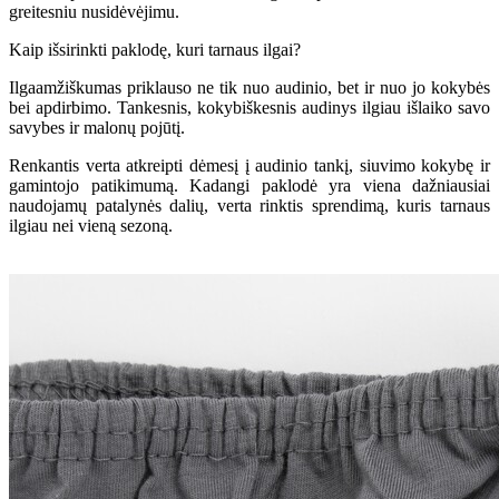
greitesniu nusidėvėjimu.
Kaip išsirinkti paklodę, kuri tarnaus ilgai?
Ilgaamžiškumas priklauso ne tik nuo audinio, bet ir nuo jo kokybės
bei apdirbimo. Tankesnis, kokybiškesnis audinys ilgiau išlaiko savo
savybes ir malonų pojūtį.
Renkantis verta atkreipti dėmesį į audinio tankį, siuvimo kokybę ir
gamintojo patikimumą. Kadangi paklodė yra viena dažniausiai
naudojamų patalynės dalių, verta rinktis sprendimą, kuris tarnaus
ilgiau nei vieną sezoną.