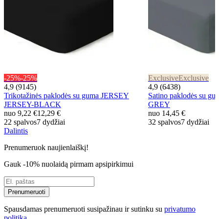
-25%
-25%
Exclusive
Exclusive
4,9 (9145)
4,9 (6438)
Trikotažinės paklodės su guma JERSEY
Satino paklodės su g
JERSEY-BLACK
GREY
nuo
9,22 €
12,29 €
nuo
14,45 €
22 spalvos
7 dydžiai
32 spalvos
7 dydžiai
Dalintis
Prenumeruok naujienlaiškį!
Gauk -10% nuolaidą pirmam apsipirkimui
Prenumeruoti
Spausdamas prenumeruoti susipažinau ir sutinku su
privatumo
politika