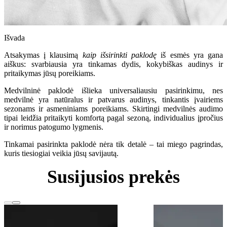
Išvada
Atsakymas į klausimą
kaip išsirinkti paklodę
iš esmės yra gana
aiškus: svarbiausia yra tinkamas dydis, kokybiškas audinys ir
pritaikymas jūsų poreikiams.
Medvilninė paklodė išlieka universaliausiu pasirinkimu, nes
medvilnė yra natūralus ir patvarus audinys, tinkantis įvairiems
sezonams ir asmeniniams poreikiams. Skirtingi medvilnės audimo
tipai leidžia pritaikyti komfortą pagal sezoną, individualius įpročius
ir norimus patogumo lygmenis.
Tinkamai pasirinkta paklodė nėra tik detalė – tai miego pagrindas,
kuris tiesiogiai veikia jūsų savijautą.
Susijusios prekės