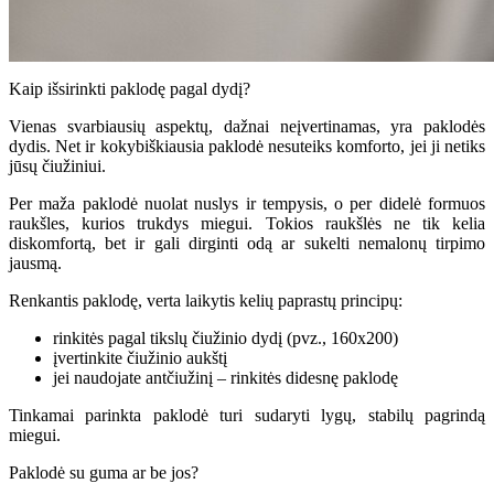
Kaip išsirinkti paklodę pagal dydį?
Vienas svarbiausių aspektų, dažnai neįvertinamas, yra paklodės
dydis. Net ir kokybiškiausia paklodė nesuteiks komforto, jei ji netiks
jūsų čiužiniui.
Per maža paklodė nuolat nuslys ir tempysis, o per didelė formuos
raukšles, kurios trukdys miegui. Tokios raukšlės ne tik kelia
diskomfortą, bet ir gali dirginti odą ar sukelti nemalonų tirpimo
jausmą.
Renkantis paklodę, verta laikytis kelių paprastų principų:
rinkitės pagal tikslų čiužinio dydį (pvz., 160x200)
įvertinkite čiužinio aukštį
jei naudojate antčiužinį – rinkitės didesnę paklodę
Tinkamai parinkta paklodė turi sudaryti lygų, stabilų pagrindą
miegui.
Paklodė su guma ar be jos?