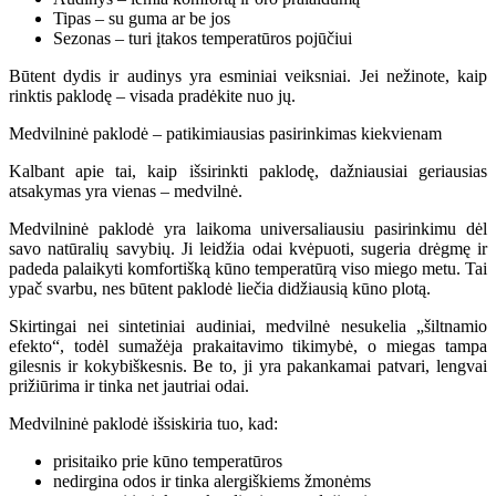
Tipas – su guma ar be jos
Sezonas – turi įtakos temperatūros pojūčiui
Būtent dydis ir audinys yra esminiai veiksniai. Jei nežinote, kaip
rinktis paklodę – visada pradėkite nuo jų.
Medvilninė paklodė – patikimiausias pasirinkimas kiekvienam
Kalbant apie tai, kaip išsirinkti paklodę, dažniausiai geriausias
atsakymas yra vienas – medvilnė.
Medvilninė paklodė yra laikoma universaliausiu pasirinkimu dėl
savo natūralių savybių. Ji leidžia odai kvėpuoti, sugeria drėgmę ir
padeda palaikyti komfortišką kūno temperatūrą viso miego metu. Tai
ypač svarbu, nes būtent paklodė liečia didžiausią kūno plotą.
Skirtingai nei sintetiniai audiniai, medvilnė nesukelia „šiltnamio
efekto“, todėl sumažėja prakaitavimo tikimybė, o miegas tampa
gilesnis ir kokybiškesnis. Be to, ji yra pakankamai patvari, lengvai
prižiūrima ir tinka net jautriai odai.
Medvilninė paklodė išsiskiria tuo, kad:
prisitaiko prie kūno temperatūros
nedirgina odos ir tinka alergiškiems žmonėms