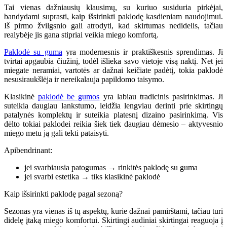
Tai vienas dažniausių klausimų, su kuriuo susiduria pirkėjai,
bandydami suprasti, kaip išsirinkti paklodę kasdieniam naudojimui.
Iš pirmo žvilgsnio gali atrodyti, kad skirtumas nedidelis, tačiau
realybėje jis gana stipriai veikia miego komfortą.
Paklodė su guma
yra modernesnis ir praktiškesnis sprendimas. Ji
tvirtai apgaubia čiužinį, todėl išlieka savo vietoje visą naktį. Net jei
miegate neramiai, vartotės ar dažnai keičiate padėtį, tokia paklodė
nesusiraukšlėja ir nereikalauja papildomo taisymo.
Klasikinė
paklodė be gumos
yra labiau tradicinis pasirinkimas. Ji
suteikia daugiau lankstumo, leidžia lengviau derinti prie skirtingų
patalynės komplektų ir suteikia platesnį dizaino pasirinkimą. Vis
dėlto tokiai paklodei reikia šiek tiek daugiau dėmesio – aktyvesnio
miego metu ją gali tekti pataisyti.
Apibendrinant:
jei svarbiausia patogumas → rinkitės paklodę su guma
jei svarbi estetika → tiks klasikinė paklodė
Kaip išsirinkti paklodę pagal sezoną?
Sezonas yra vienas iš tų aspektų, kurie dažnai pamirštami, tačiau turi
didelę įtaką miego komfortui. Skirtingi audiniai skirtingai reaguoja į