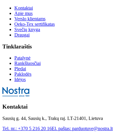
Kontaktai
Apie mus
Verslo klientams
Oeko-Tex sertifikatas
Svečių knyga
Draugai
Tinklaraštis
Patalynė
Rankšluosčiai
Pledai
Paklodės
Idėjos
Kontaktai
Sausių g. 44, Sausių k., Trakų raj. LT-21401, Lietuva
Tel. nr.:
+370 5 216 20 16
El. paštas:
parduotuve@nostra.lt