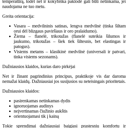
temperatūrą, todėl net ir kokybiška paklodė gali būti netinkama, jei
naudojama ne tuo metu.
Greita orientacija:
Vasara – medvilninis satinas, lengva medvilnė (tinka šiltam
orui dėl blizgaus paviršiaus ir oro pralaidumo).
Žiema – flanelė, trikotažas (flanelė suteikia šilumos ir
jaukumo, trikotažas – šiek tiek šiltesnis, bet elastingas ir
patogus).
Visiems metams – klasikinė medvilnė (universali ir patvari,
tinka visiems sezonams).
Dažniausios klaidos, kurias daro pirkėjai
Net ir žinant pagrindinius principus, praktikoje vis dar daroma
nemažai klaidų. Dažniausiai jos susijusios su neteisingais prioritetais.
Dažniausios klaidos:
pasirenkamas netinkamas dydis
ignoruojamas audinys
neįvertinamas čiužinio aukštis
orientuojamasi tik į kainą
Tokie sprendimai dažniausiai baigiasi prastesniu komfortu ir