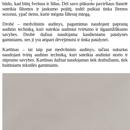
būdu, kad būtų švelnus ir šiltas. Dėl savo pūkuoto paviršiaus flanelė
suteikia šilumos ir jaukumo pojūtį, todėl puikiai tinka žiemos
sezonui, ypač tiems, kurie mėgsta šiltesnį miegą.
Drobė – medvilninis audinys, pagamintas naudojant paprastą
audimo techniką, kuri suteikia audiniui tvirtumo ir ilgaamžiškumo
savybes. Drobė dažnai naudojama kasdieniams patalynės
gaminiams, nes ji yra atspari dėvėjimuisi ir tinka patalynei.
Kartūnas – tai taip pat medvilninis audinys, tačiau sukurtas
naudojant tvirtą audimo techniką, kuri suteikia audiniui storio ir
stiprumo savybes. Kartūnas dažnai naudojamas tiek drabužiams, tiek
buitiniams tekstilės gaminiams.