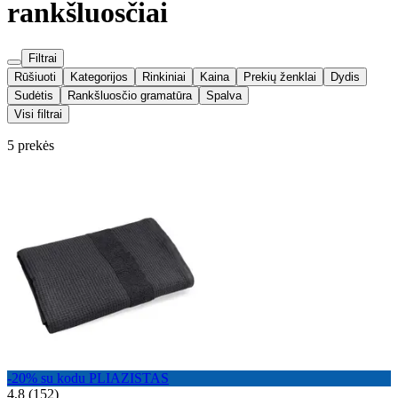
rankšluosčiai
Filtrai
Rūšiuoti
Kategorijos
Rinkiniai
Kaina
Prekių ženklai
Dydis
Sudėtis
Rankšluosčio gramatūra
Spalva
Visi filtrai
5 prekės
-20% su kodu PLIAZISTAS
4,8 (152)