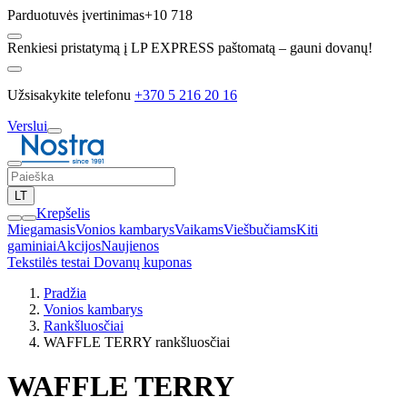
Parduotuvės įvertinimas
+10 718
Renkiesi pristatymą į LP EXPRESS paštomatą – gauni dovanų!
Užsisakykite telefonu
+370 5 216 20 16
Verslui
LT
Krepšelis
Miegamasis
Vonios kambarys
Vaikams
Viešbučiams
Kiti
gaminiai
Akcijos
Naujienos
Tekstilės testai
Dovanų kuponas
Pradžia
Vonios kambarys
Rankšluosčiai
WAFFLE TERRY rankšluosčiai
WAFFLE TERRY