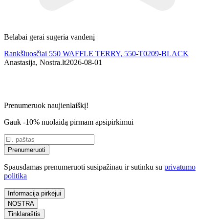
Belabai gerai sugeria vandenį
P
Rankšluosčiai 550 WAFFLE TERRY, 550-T0209-BLACK
Anastasija, Nostra.lt
2026-08-01
G
Prenumeruok naujienlaiškį!
Gauk -10% nuolaidą pirmam apsipirkimui
Prenumeruoti
Spausdamas prenumeruoti susipažinau ir sutinku su
privatumo
politika
Informacija pirkėjui
NOSTRA
Tinklaraštis