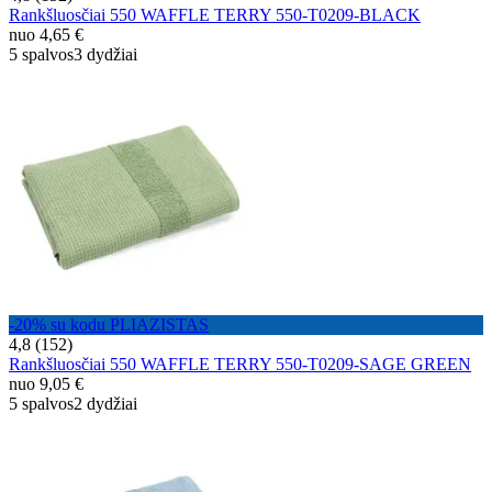
Rankšluosčiai 550 WAFFLE TERRY 550-T0209-BLACK
nuo
4,65 €
5 spalvos
3 dydžiai
-20% su kodu PLIAZISTAS
4,8 (152)
Rankšluosčiai 550 WAFFLE TERRY 550-T0209-SAGE GREEN
nuo
9,05 €
5 spalvos
2 dydžiai