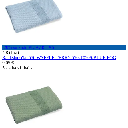
-20% su kodu PLIAZISTAS
4,8 (152)
Rankšluosčiai 550 WAFFLE TERRY 550-T0209-BLUE FOG
9,05 €
5 spalvos
1 dydis