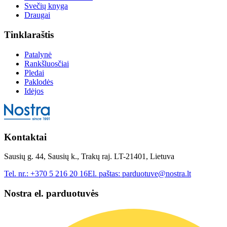
Svečių knyga
Draugai
Tinklaraštis
Patalynė
Rankšluosčiai
Pledai
Paklodės
Idėjos
Kontaktai
Sausių g. 44, Sausių k., Trakų raj. LT-21401, Lietuva
Tel. nr.:
+370 5 216 20 16
El. paštas:
parduotuve@nostra.lt
Nostra el. parduotuvės