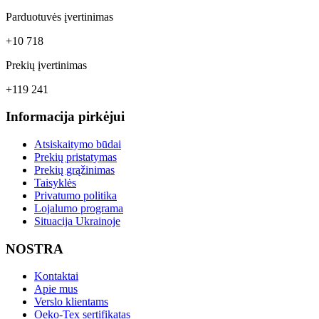
Parduotuvės įvertinimas
+10 718
Prekių įvertinimas
+119 241
Informacija pirkėjui
Atsiskaitymo būdai
Prekių pristatymas
Prekių grąžinimas
Taisyklės
Privatumo politika
Lojalumo programa
Situacija Ukrainoje
NOSTRA
Kontaktai
Apie mus
Verslo klientams
Oeko-Tex sertifikatas