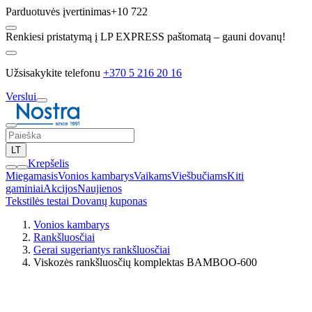
Parduotuvės įvertinimas
+10 722
Renkiesi pristatymą į LP EXPRESS paštomatą – gauni dovanų!
Užsisakykite telefonu
+370 5 216 20 16
Verslui
LT
Krepšelis
Miegamasis
Vonios kambarys
Vaikams
Viešbučiams
Kiti
gaminiai
Akcijos
Naujienos
Tekstilės testai
Dovanų kuponas
Vonios kambarys
Rankšluosčiai
Gerai sugeriantys rankšluosčiai
Viskozės rankšluosčių komplektas BAMBOO-600