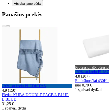
Atsiskaitymo būdai
Panašios prekės
Professional
Profession
-20% su kodu PLIAZ
4,8 (207)
Rankšluosčiai 430H sni
nuo
0,79 €
-20% su kodu PLEDISTAS
1 spalva
4 dydžiai
4,9 (150)
Pledas KUBA DOUBLE FACE-L.BLUE
L.BLUE
31,25 €
1 spalva
1 dydis