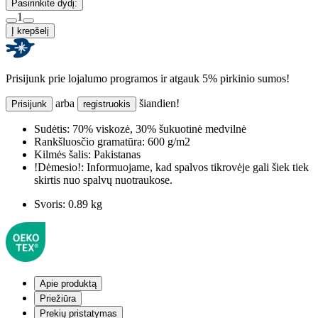
Pasirinkite dydį:
1
Į krepšelį
Prisijunk prie lojalumo programos ir atgauk 5% pirkinio sumos!
arba
šiandien!
Prisijunk
registruokis
Sudėtis:
70% viskozė, 30% šukuotinė medvilnė
Rankšluosčio gramatūra:
600 g/m2
Kilmės šalis:
Pakistanas
!Dėmesio!:
Informuojame, kad spalvos tikrovėje gali šiek tiek
skirtis nuo spalvų nuotraukose.
Svoris:
0.89 kg
Apie produktą
Priežiūra
Prekių pristatymas