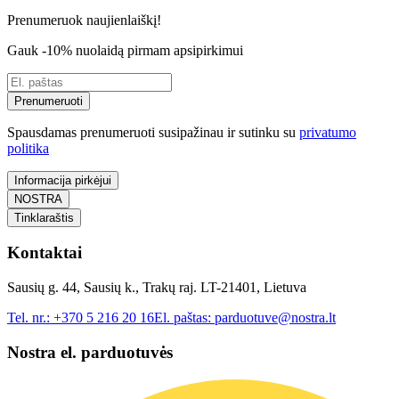
Prenumeruok naujienlaiškį!
Gauk -10% nuolaidą pirmam apsipirkimui
Prenumeruoti
Spausdamas prenumeruoti susipažinau ir sutinku su
privatumo
politika
Informacija pirkėjui
NOSTRA
Tinklaraštis
Kontaktai
Sausių g. 44, Sausių k., Trakų raj. LT-21401, Lietuva
Tel. nr.:
+370 5 216 20 16
El. paštas:
parduotuve@nostra.lt
Nostra el. parduotuvės