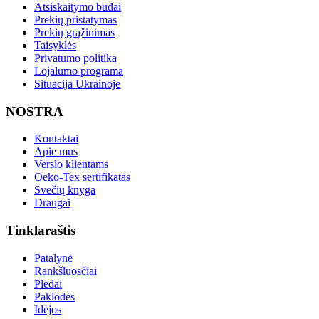
Atsiskaitymo būdai
Prekių pristatymas
Prekių grąžinimas
Taisyklės
Privatumo politika
Lojalumo programa
Situacija Ukrainoje
NOSTRA
Kontaktai
Apie mus
Verslo klientams
Oeko-Tex sertifikatas
Svečių knyga
Draugai
Tinklaraštis
Patalynė
Rankšluosčiai
Pledai
Paklodės
Idėjos