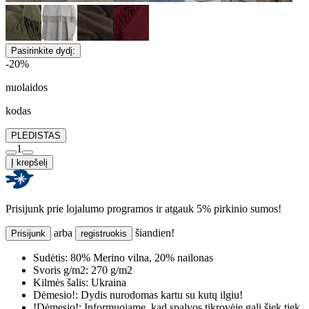
Pasirinkite dydį:
-20%
nuolaidos
kodas
PLEDISTAS
1
Į krepšelį
Prisijunk prie lojalumo programos ir atgauk 5% pirkinio sumos!
arba
šiandien!
Prisijunk
registruokis
Sudėtis:
80% Merino vilna, 20% nailonas
Svoris g/m2:
270 g/m2
Kilmės šalis:
Ukraina
Dėmesio!:
Dydis nurodomas kartu su kutų ilgiu!
!Dėmesio!:
Informuojame, kad spalvos tikrovėje gali šiek tiek