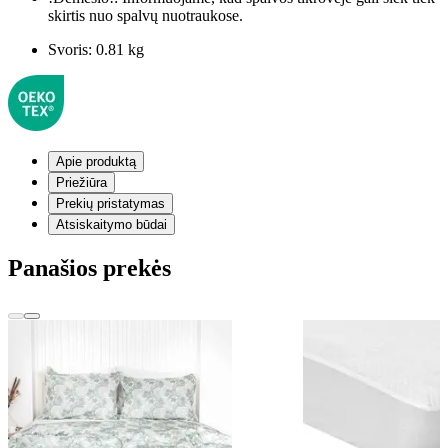
skirtis nuo spalvų nuotraukose.
Svoris:
0.81 kg
Apie produktą
Priežiūra
Prekių pristatymas
Atsiskaitymo būdai
Panašios prekės