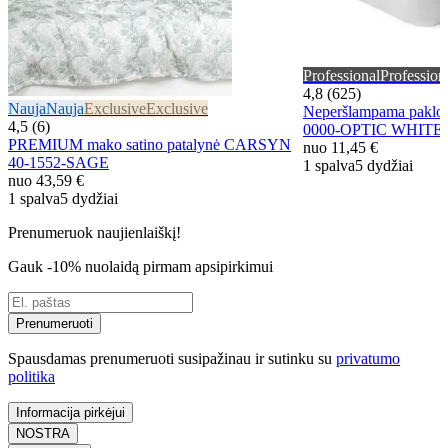
Professional
Profession
4,8 (625)
Nauja
Nauja
Exclusive
Exclusive
Neperšlampama pakl
4,5 (6)
0000-OPTIC WHITE
PREMIUM mako satino patalynė CARSYN
nuo
11,45 €
40-1552-SAGE
1 spalva
5 dydžiai
nuo
43,59 €
1 spalva
5 dydžiai
Prenumeruok naujienlaiškį!
Gauk -10% nuolaidą pirmam apsipirkimui
Prenumeruoti
Spausdamas prenumeruoti susipažinau ir sutinku su
privatumo
politika
Informacija pirkėjui
NOSTRA