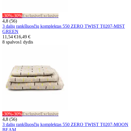
-30%
-30%
Exclusive
Exclusive
4,8 (56)
3 dalių rankšluosčių komplektas 550 ZERO TWIST T0207-MIST
GREEN
11,54 €
16,49 €
8 spalvos
1 dydis
-30%
-30%
Exclusive
Exclusive
4,8 (56)
3 dalių rankšluosčių komplektas 550 ZERO TWIST T0207-MOON
BEAM