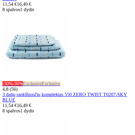
11,54 €
16,49 €
8 spalvos
1 dydis
-30%
-30%
Exclusive
Exclusive
4,8 (56)
3 dalių rankšluosčių komplektas 550 ZERO TWIST T0207-SKY
BLUE
11,54 €
16,49 €
8 spalvos
1 dydis