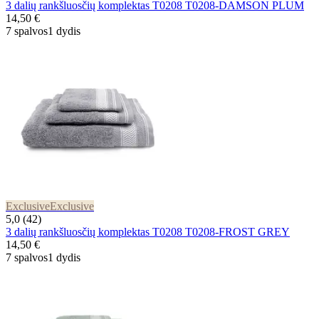
3 dalių rankšluosčių komplektas T0208 T0208-DAMSON PLUM
14,50 €
7 spalvos
1 dydis
Exclusive
Exclusive
5,0 (42)
3 dalių rankšluosčių komplektas T0208 T0208-FROST GREY
14,50 €
7 spalvos
1 dydis