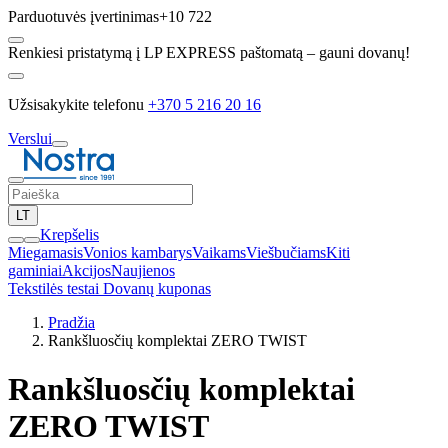
Parduotuvės įvertinimas
+10 722
Renkiesi pristatymą į LP EXPRESS paštomatą – gauni dovanų!
Užsisakykite telefonu
+370 5 216 20 16
Verslui
LT
Krepšelis
Miegamasis
Vonios kambarys
Vaikams
Viešbučiams
Kiti
gaminiai
Akcijos
Naujienos
Tekstilės testai
Dovanų kuponas
Pradžia
Rankšluosčių komplektai ZERO TWIST
Rankšluosčių komplektai
ZERO TWIST