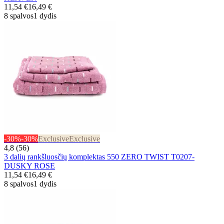
11,54 €
16,49 €
8 spalvos
1 dydis
-30%
-30%
Exclusive
Exclusive
4,8 (56)
3 dalių rankšluosčių komplektas 550 ZERO TWIST T0207-
DUSKY ROSE
11,54 €
16,49 €
8 spalvos
1 dydis