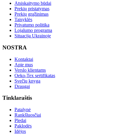
Atsiskaitymo būdai
Prekių pristatymas
Prekių grąžinimas
Taisyklės
Privatumo politika
Lojalumo programa
Situacija Ukrainoje
NOSTRA
Kontaktai
Apie mus
Verslo klientams
Oeko-Tex sertifikatas
Svečių knyga
Draugai
Tinklaraštis
Patalynė
Rankšluosčiai
Pledai
Paklodės
Idėjos