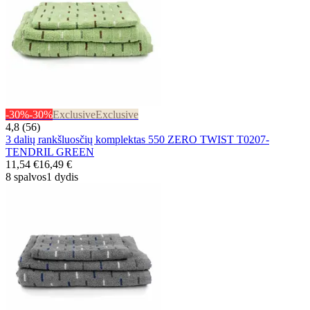
-30%
-30%
Exclusive
Exclusive
4,8 (56)
3 dalių rankšluosčių komplektas 550 ZERO TWIST T0207-
TENDRIL GREEN
11,54 €
16,49 €
8 spalvos
1 dydis