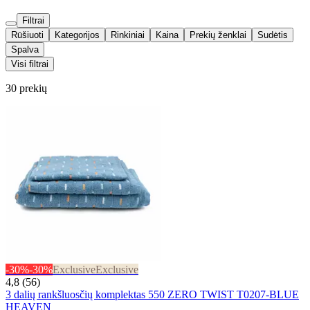
Filtrai
Rūšiuoti
Kategorijos
Rinkiniai
Kaina
Prekių ženklai
Sudėtis
Spalva
Visi filtrai
30 prekių
-30%
-30%
Exclusive
Exclusive
4,8 (56)
3 dalių rankšluosčių komplektas 550 ZERO TWIST T0207-BLUE
HEAVEN