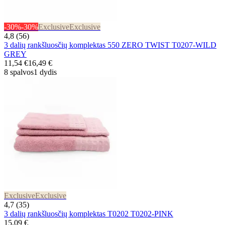
-30%
-30%
Exclusive
Exclusive
4,8 (56)
3 dalių rankšluosčių komplektas 550 ZERO TWIST T0207-WILD
GREY
11,54 €
16,49 €
8 spalvos
1 dydis
Exclusive
Exclusive
4,7 (35)
3 dalių rankšluosčių komplektas T0202 T0202-PINK
15,09 €