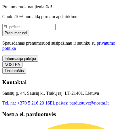
Prenumeruok naujienlaiškį!
Gauk -10% nuolaidą pirmam apsipirkimui
Prenumeruoti
Spausdamas prenumeruoti susipažinau ir sutinku su
privatumo
politika
Informacija pirkėjui
NOSTRA
Tinklaraštis
Kontaktai
Sausių g. 44, Sausių k., Trakų raj. LT-21401, Lietuva
Tel. nr.:
+370 5 216 20 16
El. paštas:
parduotuve@nostra.lt
Nostra el. parduotuvės