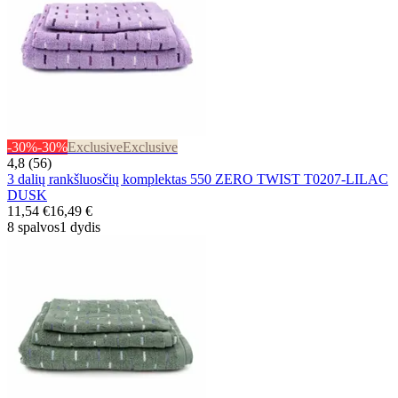
-30%
-30%
Exclusive
Exclusive
4,8 (56)
3 dalių rankšluosčių komplektas 550 ZERO TWIST T0207-LILAC
DUSK
11,54 €
16,49 €
8 spalvos
1 dydis