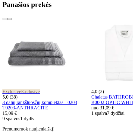
Panašios prekės
Exclusive
Exclusive
4,0 (2)
5,0 (38)
Chalatas BATHROB
3 dalių rankšluosčių komplektas T0203
B0002-OPTIC WHIT
T0203-ANTHRACITE
nuo
31,09 €
15,09 €
1 spalva
7 dydžiai
9 spalvos
1 dydis
Prenumeruok naujienlaiškį!