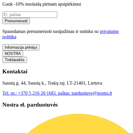
Gauk -10% nuolaidą pirmam apsipirkimui
Prenumeruoti
Spausdamas prenumeruoti susipažinau ir sutinku su
privatumo
politika
Informacija pirkėjui
NOSTRA
Tinklaraštis
Kontaktai
Sausių g. 44, Sausių k., Trakų raj. LT-21401, Lietuva
Tel. nr.:
+370 5 216 20 16
El. paštas:
parduotuve@nostra.lt
Nostra el. parduotuvės