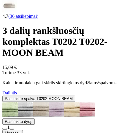
4,7
(36 atsiliepimai)
3 dalių rankšluosčių
komplektas T0202 T0202-
MOON BEAM
15,09 €
Turime 33 vnt.
Kaina ir nuolaida gali skirtis skirtingiems dydžiams/spalvoms
Dalintis
Pasirinkite spalvą:
T0202-MOON BEAM
Pasirinkite dydį:
1