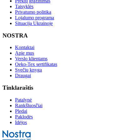
Prekių grąžinimas
Taisyklės
Privatumo politika
Lojalumo programa
Situacija Ukrainoje
NOSTRA
Kontaktai
Apie mus
Verslo klientams
Oeko-Tex sertifikatas
Svečių knyga
Draugai
Tinklaraštis
Patalynė
Rankšluosčiai
Pledai
Paklodės
Idėjos