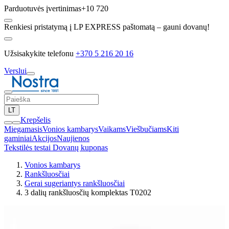
Parduotuvės įvertinimas
+10 720
Renkiesi pristatymą į LP EXPRESS paštomatą – gauni dovanų!
Užsisakykite telefonu
+370 5 216 20 16
Verslui
LT
Krepšelis
Miegamasis
Vonios kambarys
Vaikams
Viešbučiams
Kiti
gaminiai
Akcijos
Naujienos
Tekstilės testai
Dovanų kuponas
Vonios kambarys
Rankšluosčiai
Gerai sugeriantys rankšluosčiai
3 dalių rankšluosčių komplektas T0202