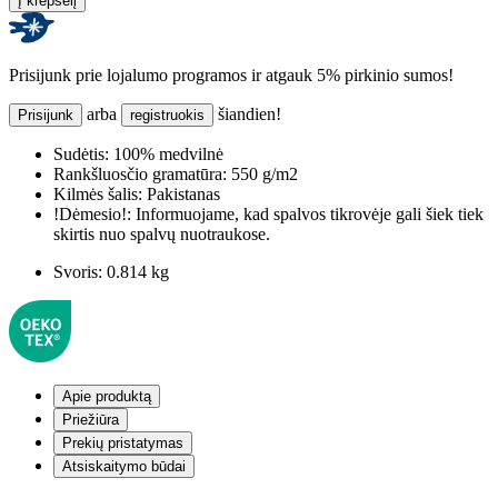
Į krepšelį
Prisijunk prie lojalumo programos ir atgauk 5% pirkinio sumos!
arba
šiandien!
Prisijunk
registruokis
Sudėtis:
100% medvilnė
Rankšluosčio gramatūra:
550 g/m2
Kilmės šalis:
Pakistanas
!Dėmesio!:
Informuojame, kad spalvos tikrovėje gali šiek tiek
skirtis nuo spalvų nuotraukose.
Svoris:
0.814 kg
Apie produktą
Priežiūra
Prekių pristatymas
Atsiskaitymo būdai