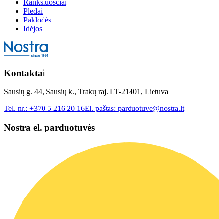
Rankšluosčiai
Pledai
Paklodės
Idėjos
Kontaktai
Sausių g. 44, Sausių k., Trakų raj. LT-21401, Lietuva
Tel. nr.:
+370 5 216 20 16
El. paštas:
parduotuve@nostra.lt
Nostra el. parduotuvės