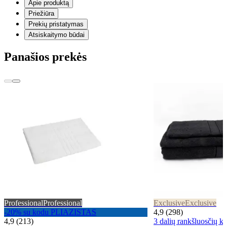
Apie produktą
Priežiūra
Prekių pristatymas
Atsiskaitymo būdai
Panašios prekės
Professional
Professional
Exclusive
Exclusive
-20% su kodu PLIAZISTAS
4,9 (298)
4,9 (213)
3 dalių rankšluosčių 