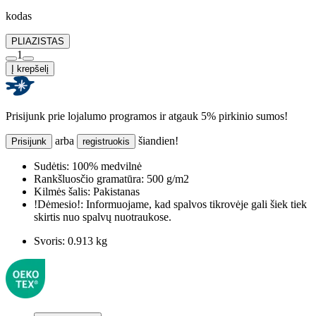
kodas
PLIAZISTAS
1
Į krepšelį
Prisijunk prie lojalumo programos ir atgauk 5% pirkinio sumos!
arba
šiandien!
Prisijunk
registruokis
Sudėtis:
100% medvilnė
Rankšluosčio gramatūra:
500 g/m2
Kilmės šalis:
Pakistanas
!Dėmesio!:
Informuojame, kad spalvos tikrovėje gali šiek tiek
skirtis nuo spalvų nuotraukose.
Svoris:
0.913 kg