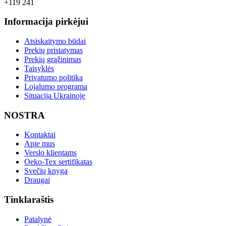
+119 241
Informacija pirkėjui
Atsiskaitymo būdai
Prekių pristatymas
Prekių grąžinimas
Taisyklės
Privatumo politika
Lojalumo programa
Situacija Ukrainoje
NOSTRA
Kontaktai
Apie mus
Verslo klientams
Oeko-Tex sertifikatas
Svečių knyga
Draugai
Tinklaraštis
Patalynė