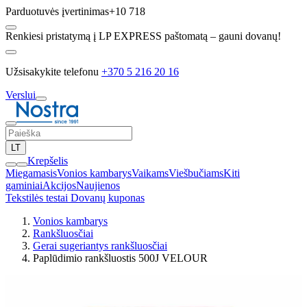
Parduotuvės įvertinimas
+10 718
Renkiesi pristatymą į LP EXPRESS paštomatą – gauni dovanų!
Užsisakykite telefonu
+370 5 216 20 16
Verslui
LT
Krepšelis
Miegamasis
Vonios kambarys
Vaikams
Viešbučiams
Kiti
gaminiai
Akcijos
Naujienos
Tekstilės testai
Dovanų kuponas
Vonios kambarys
Rankšluosčiai
Gerai sugeriantys rankšluosčiai
Paplūdimio rankšluostis 500J VELOUR