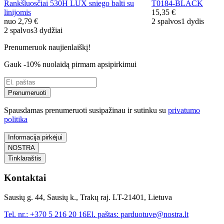
Rankšluosčiai 530H LUX sniego balti su
T0184-BLACK
linijomis
15,35 €
nuo
2,79 €
2 spalvos
1 dydis
2 spalvos
3 dydžiai
Prenumeruok naujienlaiškį!
Gauk -10% nuolaidą pirmam apsipirkimui
Prenumeruoti
Spausdamas prenumeruoti susipažinau ir sutinku su
privatumo
politika
Informacija pirkėjui
NOSTRA
Tinklaraštis
Kontaktai
Sausių g. 44, Sausių k., Trakų raj. LT-21401, Lietuva
Tel. nr.:
+370 5 216 20 16
El. paštas:
parduotuve@nostra.lt