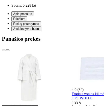
Svoris:
0.228 kg
Apie produktą
Priežiūra
Prekių pristatymas
Atsiskaitymo būdai
Panašios prekės
4,9 (84)
Frotinis vonios kilim
OPT.WHITE
4,99 €