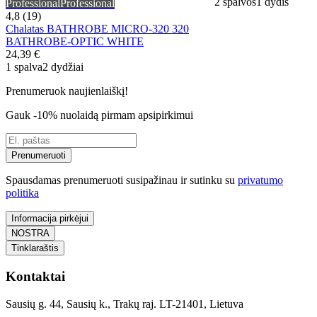
2 spalvos
1 dydis
Professional
Professional
4,8 (19)
Chalatas BATHROBE MICRO-320 320
BATHROBE-OPTIC WHITE
24,39 €
1 spalva
2 dydžiai
Prenumeruok naujienlaiškį!
Gauk -10% nuolaidą pirmam apsipirkimui
Prenumeruoti
Spausdamas prenumeruoti susipažinau ir sutinku su
privatumo
politika
Informacija pirkėjui
NOSTRA
Tinklaraštis
Kontaktai
Sausių g. 44, Sausių k., Trakų raj. LT-21401, Lietuva