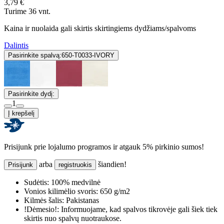
3,79 €
Turime 36 vnt.
Kaina ir nuolaida gali skirtis skirtingiems dydžiams/spalvoms
Dalintis
Pasirinkite spalvą:
650-T0033-IVORY
Pasirinkite dydį:
1
Į krepšelį
Prisijunk prie lojalumo programos ir atgauk 5% pirkinio sumos!
arba
šiandien!
Prisijunk
registruokis
Sudėtis:
100% medvilnė
Vonios kilimėlio svoris:
650 g/m2
Kilmės šalis:
Pakistanas
!Dėmesio!:
Informuojame, kad spalvos tikrovėje gali šiek tiek
skirtis nuo spalvų nuotraukose.