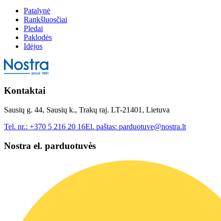
Patalynė
Rankšluosčiai
Pledai
Paklodės
Idėjos
Kontaktai
Sausių g. 44, Sausių k., Trakų raj. LT-21401, Lietuva
Tel. nr.:
+370 5 216 20 16
El. paštas:
parduotuve@nostra.lt
Nostra el. parduotuvės