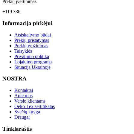
Prekių įvertinimas
+119 336
Informacija pirkėjui
Atsiskaitymo būdai
Prekių pristatymas
Prekių grąžinimas
Taisyklės
Privatumo politika
Lojalumo programa
Situacija Ukrainoje
NOSTRA
Kontaktai
Apie mus
Verslo klientams
Oeko-Tex sertifikatas
Svečių knyga
Draugai
Tinklaraštis