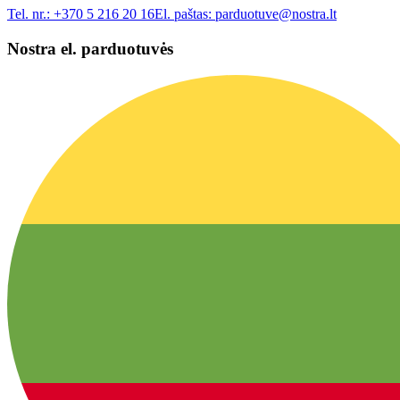
Tel. nr.:
+370 5 216 20 16
El. paštas:
parduotuve@nostra.lt
Nostra el. parduotuvės