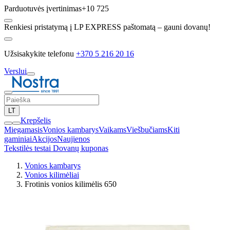
Parduotuvės įvertinimas
+10 725
Renkiesi pristatymą į LP EXPRESS paštomatą – gauni dovanų!
Užsisakykite telefonu
+370 5 216 20 16
Verslui
LT
Krepšelis
Miegamasis
Vonios kambarys
Vaikams
Viešbučiams
Kiti
gaminiai
Akcijos
Naujienos
Tekstilės testai
Dovanų kuponas
Vonios kambarys
Vonios kilimėliai
Frotinis vonios kilimėlis 650