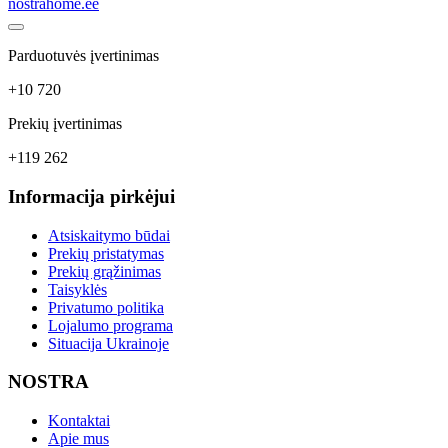
nostrahome.ee
Parduotuvės įvertinimas
+10 720
Prekių įvertinimas
+119 262
Informacija pirkėjui
Atsiskaitymo būdai
Prekių pristatymas
Prekių grąžinimas
Taisyklės
Privatumo politika
Lojalumo programa
Situacija Ukrainoje
NOSTRA
Kontaktai
Apie mus