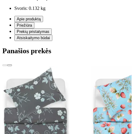
Svoris:
0.132 kg
Apie produktą
Priežiūra
Prekių pristatymas
Atsiskaitymo būdai
Panašios prekės