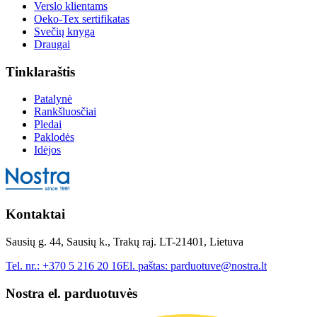
Verslo klientams
Oeko-Tex sertifikatas
Svečių knyga
Draugai
Tinklaraštis
Patalynė
Rankšluosčiai
Pledai
Paklodės
Idėjos
Kontaktai
Sausių g. 44, Sausių k., Trakų raj. LT-21401, Lietuva
Tel. nr.:
+370 5 216 20 16
El. paštas:
parduotuve@nostra.lt
Nostra el. parduotuvės