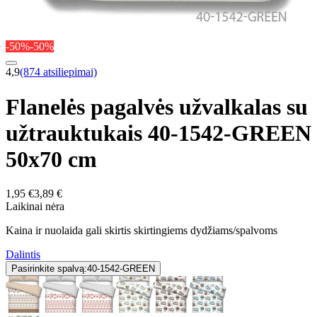
-50%
-50%
4,9
(874 atsiliepimai)
Flanelės pagalvės užvalkalas su
užtrauktukais 40-1542-GREEN
50x70 cm
1,95 €
3,89 €
Laikinai nėra
Kaina ir nuolaida gali skirtis skirtingiems dydžiams/spalvoms
Dalintis
Pasirinkite spalvą:
40-1542-GREEN