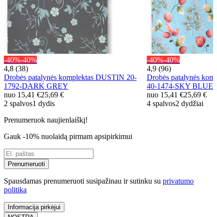
-40%
-40%
-40%
-40%
4,8 (38)
4,9 (96)
Drobės patalynės komplektas DUSTIN 20-
Drobės patalynės ko
1792-DARK GREY
40-1474-SKY BLUE
nuo
15,41 €
25,69 €
nuo
15,41 €
25,69 €
2 spalvos
1 dydis
4 spalvos
2 dydžiai
Prenumeruok naujienlaiškį!
Gauk -10% nuolaidą pirmam apsipirkimui
Prenumeruoti
Spausdamas prenumeruoti susipažinau ir sutinku su
privatumo
politika
Informacija pirkėjui