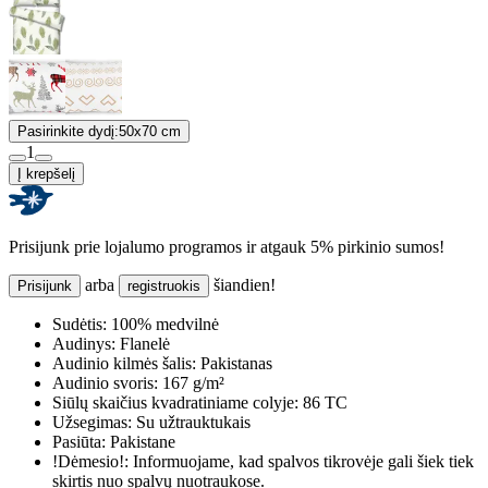
Pasirinkite dydį:
50x70 cm
1
Į krepšelį
Prisijunk prie lojalumo programos ir atgauk 5% pirkinio sumos!
arba
šiandien!
Prisijunk
registruokis
Sudėtis:
100% medvilnė
Audinys:
Flanelė
Audinio kilmės šalis:
Pakistanas
Audinio svoris:
167 g/m²
Siūlų skaičius kvadratiniame colyje:
86 TC
Užsegimas:
Su užtrauktukais
Pasiūta:
Pakistane
!Dėmesio!:
Informuojame, kad spalvos tikrovėje gali šiek tiek
skirtis nuo spalvų nuotraukose.