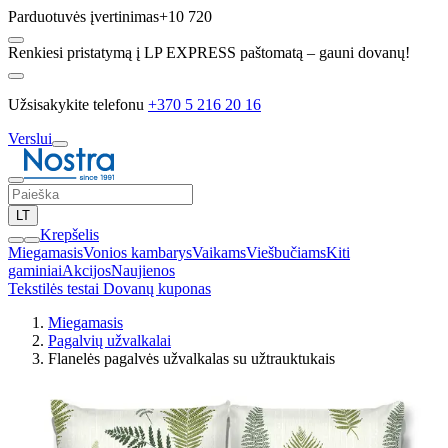
Parduotuvės įvertinimas
+10 720
Renkiesi pristatymą į LP EXPRESS paštomatą – gauni dovanų!
Užsisakykite telefonu
+370 5 216 20 16
Verslui
LT
Krepšelis
Miegamasis
Vonios kambarys
Vaikams
Viešbučiams
Kiti
gaminiai
Akcijos
Naujienos
Tekstilės testai
Dovanų kuponas
Miegamasis
Pagalvių užvalkalai
Flanelės pagalvės užvalkalas su užtrauktukais