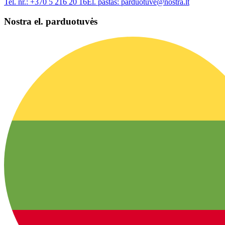
Tel. nr.:
+370 5 216 20 16
El. paštas:
parduotuve@nostra.lt
Nostra el. parduotuvės