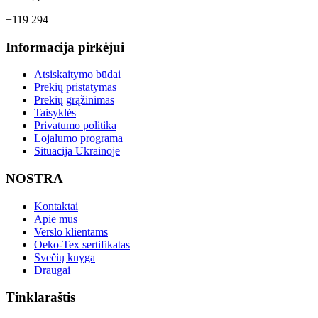
+119 294
Informacija pirkėjui
Atsiskaitymo būdai
Prekių pristatymas
Prekių grąžinimas
Taisyklės
Privatumo politika
Lojalumo programa
Situacija Ukrainoje
NOSTRA
Kontaktai
Apie mus
Verslo klientams
Oeko-Tex sertifikatas
Svečių knyga
Draugai
Tinklaraštis