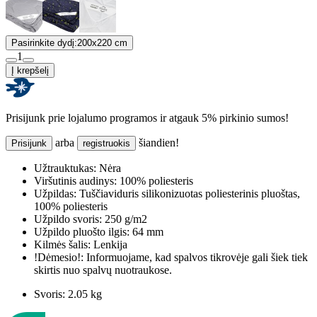
Pasirinkite dydį:
200x220 cm
1
Į krepšelį
Prisijunk prie lojalumo programos ir atgauk 5% pirkinio sumos!
arba
šiandien!
Prisijunk
registruokis
Užtrauktukas:
Nėra
Viršutinis audinys:
100% poliesteris
Užpildas:
Tuščiaviduris silikonizuotas poliesterinis pluoštas,
100% poliesteris
Užpildo svoris:
250 g/m2
Užpildo pluošto ilgis:
64 mm
Kilmės šalis:
Lenkija
!Dėmesio!:
Informuojame, kad spalvos tikrovėje gali šiek tiek
skirtis nuo spalvų nuotraukose.
Svoris:
2.05 kg