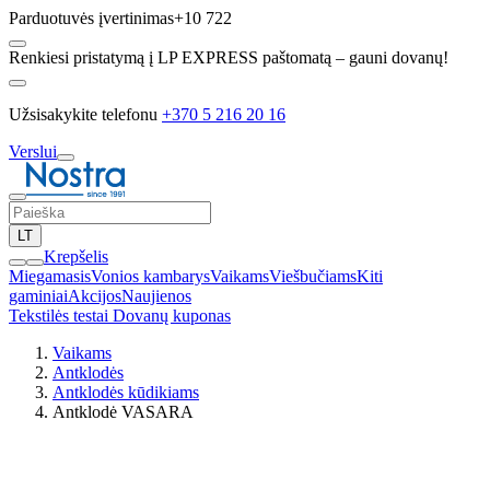
Parduotuvės įvertinimas
+10 722
Renkiesi pristatymą į LP EXPRESS paštomatą – gauni dovanų!
Užsisakykite telefonu
+370 5 216 20 16
Verslui
LT
Krepšelis
Miegamasis
Vonios kambarys
Vaikams
Viešbučiams
Kiti
gaminiai
Akcijos
Naujienos
Tekstilės testai
Dovanų kuponas
Vaikams
Antklodės
Antklodės kūdikiams
Antklodė VASARA