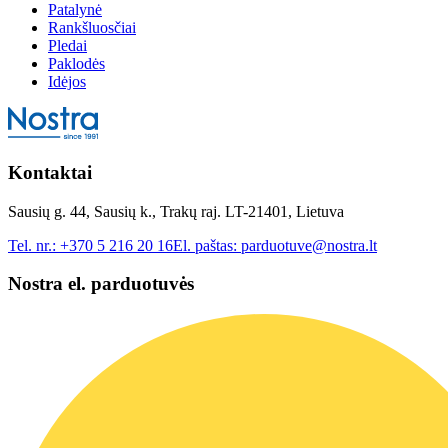
Patalynė
Rankšluosčiai
Pledai
Paklodės
Idėjos
Kontaktai
Sausių g. 44, Sausių k., Trakų raj. LT-21401, Lietuva
Tel. nr.:
+370 5 216 20 16
El. paštas:
parduotuve@nostra.lt
Nostra el. parduotuvės