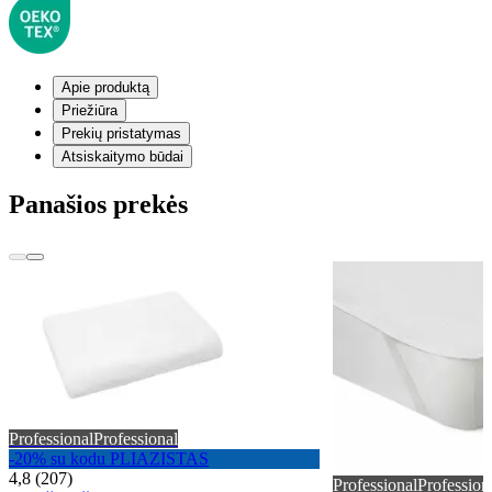
Apie produktą
Priežiūra
Prekių pristatymas
Atsiskaitymo būdai
Panašios prekės
Professional
Professional
-20% su kodu PLIAZISTAS
4,8 (207)
Professional
Profession