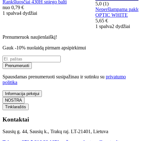
Rankšluosčiai 430H sniego balti
5,0 (1)
nuo
0,79 €
Neperšlampama paklo
1 spalva
4 dydžiai
OPTIC WHITE
5,65 €
1 spalva
2 dydžiai
Prenumeruok naujienlaiškį!
Gauk -10% nuolaidą pirmam apsipirkimui
Prenumeruoti
Spausdamas prenumeruoti susipažinau ir sutinku su
privatumo
politika
Informacija pirkėjui
NOSTRA
Tinklaraštis
Kontaktai
Sausių g. 44, Sausių k., Trakų raj. LT-21401, Lietuva