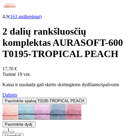
4,9
(163 atsiliepimai)
2 dalių rankšluosčių
komplektas AURASOFT-600
T0195-TROPICAL PEACH
17,70 €
Turime 19 vnt.
Kaina ir nuolaida gali skirtis skirtingiems dydžiams/spalvoms
Dalintis
Pasirinkite spalvą:
T0195-TROPICAL PEACH
Pasirinkite dydį:
1