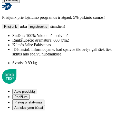
Į krepšelį
Prisijunk prie lojalumo programos ir atgauk 5% pirkinio sumos!
arba
šiandien!
Prisijunk
registruokis
Sudėtis:
100% šukuotinė medvilnė
Rankšluosčio gramatūra:
600 g/m2
Kilmės šalis:
Pakistanas
!Dėmesio!:
Informuojame, kad spalvos tikrovėje gali šiek tiek
skirtis nuo spalvų nuotraukose.
Svoris:
0.89 kg
Apie produktą
Priežiūra
Prekių pristatymas
Atsiskaitymo būdai