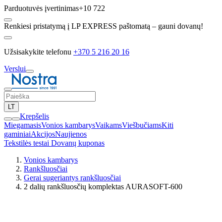
Parduotuvės įvertinimas
+10 722
Renkiesi pristatymą į LP EXPRESS paštomatą – gauni dovanų!
Užsisakykite telefonu
+370 5 216 20 16
Verslui
LT
Krepšelis
Miegamasis
Vonios kambarys
Vaikams
Viešbučiams
Kiti
gaminiai
Akcijos
Naujienos
Tekstilės testai
Dovanų kuponas
Vonios kambarys
Rankšluosčiai
Gerai sugeriantys rankšluosčiai
2 dalių rankšluosčių komplektas AURASOFT-600