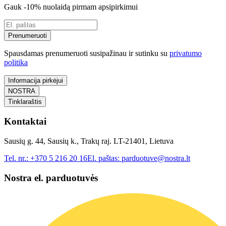
Gauk -10% nuolaidą pirmam apsipirkimui
Prenumeruoti
Spausdamas prenumeruoti susipažinau ir sutinku su
privatumo
politika
Informacija pirkėjui
NOSTRA
Tinklaraštis
Kontaktai
Sausių g. 44, Sausių k., Trakų raj. LT-21401, Lietuva
Tel. nr.:
+370 5 216 20 16
El. paštas:
parduotuve@nostra.lt
Nostra el. parduotuvės