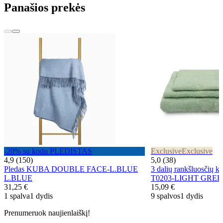
Panašios prekės
-20% su kodu PLEDISTAS
Exclusive
Exclusive
4,9 (150)
5,0 (38)
Pledas KUBA DOUBLE FACE-L.BLUE
3 dalių rankšluosčių 
L.BLUE
T0203-LIGHT GRE
31,25 €
15,09 €
1 spalva
1 dydis
9 spalvos
1 dydis
Prenumeruok naujienlaiškį!