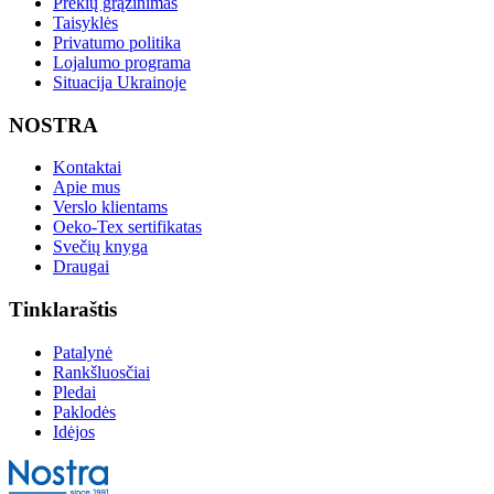
Prekių grąžinimas
Taisyklės
Privatumo politika
Lojalumo programa
Situacija Ukrainoje
NOSTRA
Kontaktai
Apie mus
Verslo klientams
Oeko-Tex sertifikatas
Svečių knyga
Draugai
Tinklaraštis
Patalynė
Rankšluosčiai
Pledai
Paklodės
Idėjos