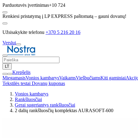
Parduotuvės įvertinimas
+10 724
Renkiesi pristatymą į LP EXPRESS paštomatą – gauni dovanų!
Užsisakykite telefonu
+370 5 216 20 16
Verslui
LT
Krepšelis
Miegamasis
Vonios kambarys
Vaikams
Viešbučiams
Kiti gaminiai
Akcij
Tekstilės testai
Dovanų kuponas
Vonios kambarys
Rankšluosčiai
Gerai sugeriantys rankšluosčiai
2 dalių rankšluosčių komplektas AURASOFT-600