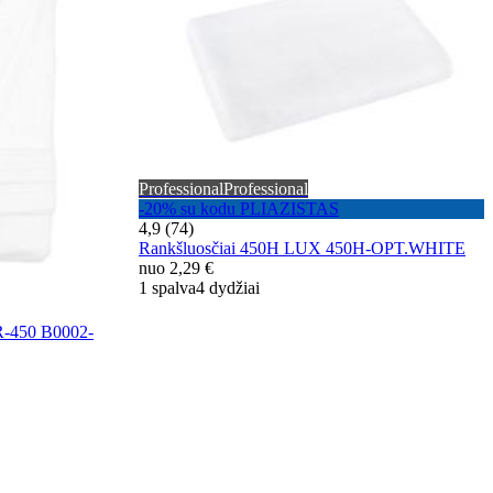
Professional
Professional
-20% su kodu PLIAZISTAS
4,9 (74)
Rankšluosčiai 450H LUX 450H-OPT.WHITE
nuo
2,29 €
1 spalva
4 dydžiai
-450 B0002-