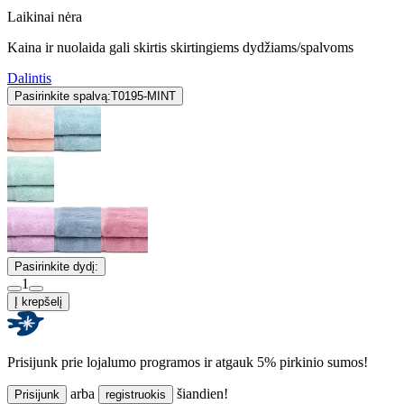
Laikinai nėra
Kaina ir nuolaida gali skirtis skirtingiems dydžiams/spalvoms
Dalintis
Pasirinkite spalvą:
T0195-MINT
Pasirinkite dydį:
1
Į krepšelį
Prisijunk prie lojalumo programos ir atgauk 5% pirkinio sumos!
arba
šiandien!
Prisijunk
registruokis