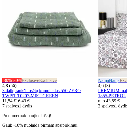
-30%
-30%
Exclusive
Exclusive
Nauja
Nauja
Exc
4,8 (56)
4,6 (8)
3 dalių rankšluosčių komplektas 550 ZERO
PREMIUM mako 
TWIST T0207-MIST GREEN
1855-PETROL
11,54 €
16,49 €
nuo
43,59 €
7 spalvos
1 dydis
2 spalvos
1 dydi
Prenumeruok naujienlaiškį!
Gauk -10% nuolaidą pirmam apsipirkimui