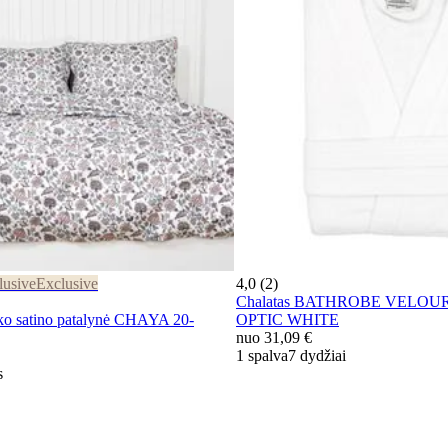
lusive
Exclusive
4,0 (2)
Chalatas BATHROBE VELOUR
satino patalynė CHAYA 20-
OPTIC WHITE
nuo
31,09 €
1 spalva
7 dydžiai
s