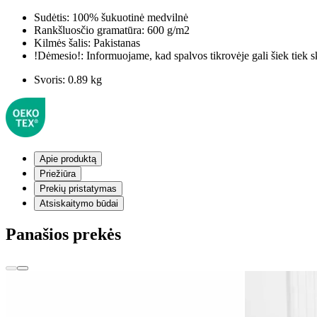
Sudėtis:
100% šukuotinė medvilnė
Rankšluosčio gramatūra:
600 g/m2
Kilmės šalis:
Pakistanas
!Dėmesio!:
Informuojame, kad spalvos tikrovėje gali šiek tiek s
Svoris:
0.89 kg
Apie produktą
Priežiūra
Prekių pristatymas
Atsiskaitymo būdai
Panašios prekės