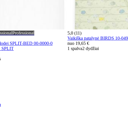
ssional
Professional
5,0 (11)
Vaikiška patalynė BIRDS 10-
klodei SPLIT-BED 00-0000-0
nuo
19,65 €
 SPLIT
1 spalva
2 dydžiai
s
a