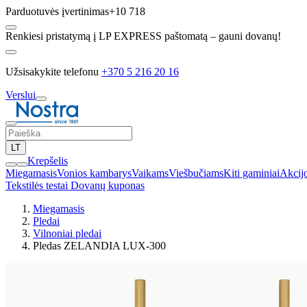
Parduotuvės įvertinimas
+10 718
Renkiesi pristatymą į LP EXPRESS paštomatą – gauni dovanų!
Užsisakykite telefonu
+370 5 216 20 16
Verslui
LT
Krepšelis
Miegamasis
Vonios kambarys
Vaikams
Viešbučiams
Kiti gaminiai
Akcij
Tekstilės testai
Dovanų kuponas
Miegamasis
Pledai
Vilnoniai pledai
Pledas ZELANDIA LUX-300