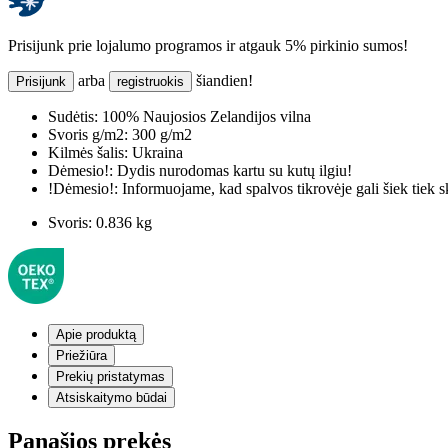
Prisijunk prie lojalumo programos ir atgauk 5% pirkinio sumos!
arba
šiandien!
Prisijunk
registruokis
Sudėtis:
100% Naujosios Zelandijos vilna
Svoris g/m2:
300 g/m2
Kilmės šalis:
Ukraina
Dėmesio!:
Dydis nurodomas kartu su kutų ilgiu!
!Dėmesio!:
Informuojame, kad spalvos tikrovėje gali šiek tiek s
Svoris:
0.836 kg
Apie produktą
Priežiūra
Prekių pristatymas
Atsiskaitymo būdai
Panašios prekės