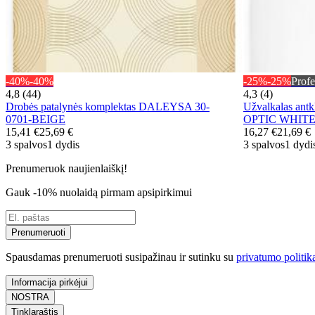
-40%
-40%
-25%
-25%
Profe
4,8 (44)
4,3 (4)
Drobės patalynės komplektas DALEYSA 30-
Užvalkalas ant
0701-BEIGE
OPTIC WHITE
15,41 €
25,69 €
16,27 €
21,69 €
3 spalvos
1 dydis
3 spalvos
1 dydi
Prenumeruok naujienlaiškį!
Gauk -10% nuolaidą pirmam apsipirkimui
Prenumeruoti
Spausdamas prenumeruoti susipažinau ir sutinku su
privatumo politik
Informacija pirkėjui
NOSTRA
Tinklaraštis