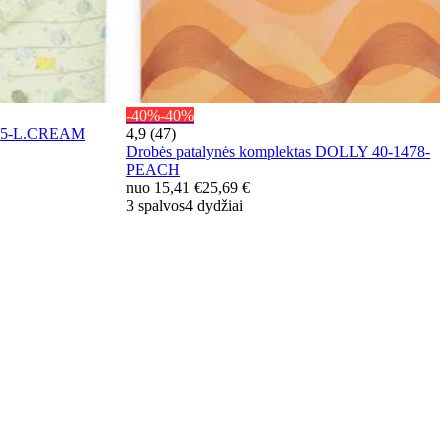
-40%
-40%
0495-L.CREAM
4,9 (47)
Drobės patalynės komplektas DOLLY 40-1478-
PEACH
nuo
15,41 €
25,69 €
3 spalvos
4 dydžiai