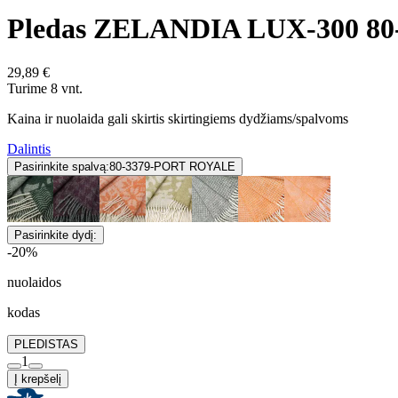
Pledas ZELANDIA LUX-300 8
29,89 €
Turime 8 vnt.
Kaina ir nuolaida gali skirtis skirtingiems dydžiams/spalvoms
Dalintis
Pasirinkite spalvą:
80-3379-PORT ROYALE
Pasirinkite dydį:
-20%
nuolaidos
kodas
PLEDISTAS
1
Į krepšelį