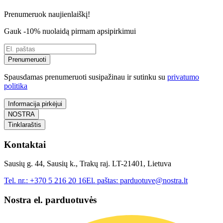
Prenumeruok naujienlaiškį!
Gauk -10% nuolaidą pirmam apsipirkimui
Prenumeruoti
Spausdamas prenumeruoti susipažinau ir sutinku su
privatumo
politika
Informacija pirkėjui
NOSTRA
Tinklaraštis
Kontaktai
Sausių g. 44, Sausių k., Trakų raj. LT-21401, Lietuva
Tel. nr.:
+370 5 216 20 16
El. paštas:
parduotuve@nostra.lt
Nostra el. parduotuvės