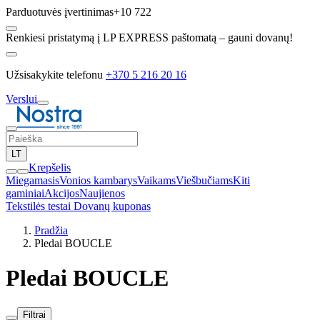
Parduotuvės įvertinimas
+10 722
Renkiesi pristatymą į LP EXPRESS paštomatą – gauni dovanų!
Užsisakykite telefonu
+370 5 216 20 16
Verslui
LT
Krepšelis
Miegamasis
Vonios kambarys
Vaikams
Viešbučiams
Kiti
gaminiai
Akcijos
Naujienos
Tekstilės testai
Dovanų kuponas
Pradžia
Pledai BOUCLE
Pledai BOUCLE
Filtrai