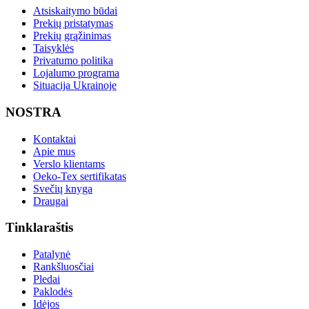
Atsiskaitymo būdai
Prekių pristatymas
Prekių grąžinimas
Taisyklės
Privatumo politika
Lojalumo programa
Situacija Ukrainoje
NOSTRA
Kontaktai
Apie mus
Verslo klientams
Oeko-Tex sertifikatas
Svečių knyga
Draugai
Tinklaraštis
Patalynė
Rankšluosčiai
Pledai
Paklodės
Idėjos