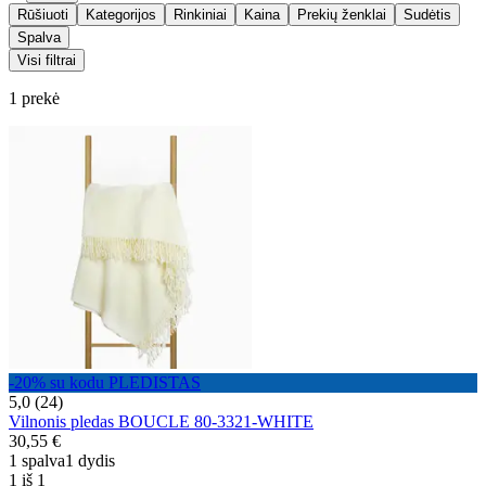
Rūšiuoti
Kategorijos
Rinkiniai
Kaina
Prekių ženklai
Sudėtis
Spalva
Visi filtrai
1 prekė
-20% su kodu PLEDISTAS
5,0 (24)
Vilnonis pledas BOUCLE 80-3321-WHITE
30,55 €
1 spalva
1 dydis
1 iš 1