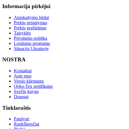
Informacija pirkėjui
Atsiskaitymo būdai
Prekių pristatymas
Prekių grąžinimas
Taisyklės
Privatumo politika
Lojalumo programa
Situacija Ukrainoje
NOSTRA
Kontaktai
Apie mus
Verslo klientams
Oeko-Tex sertifikatas
Svečių knyga
Draugai
Tinklaraštis
Patalynė
Rankšluosčiai