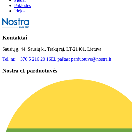
Pledai
Paklodės
Idėjos
Kontaktai
Sausių g. 44, Sausių k., Trakų raj. LT-21401, Lietuva
Tel. nr.:
+370 5 216 20 16
El. paštas:
parduotuve@nostra.lt
Nostra el. parduotuvės