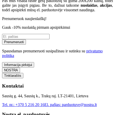
Pas mus visada rasite gerą paklodžių su guma 200x200 kainą, todėl
galite jas įsigyti pigiau. Be to, dažnai taikome
nuolaidas
,
akcijas
,
todėl apsipirkti mūsų el. parduotuvėje visuomet naudinga.
Prenumeruok naujienlaiškį!
Gauk -10% nuolaidą pirmam apsipirkimui
Prenumeruoti
Spausdamas prenumeruoti susipažinau ir sutinku su
privatumo
politika
Informacija pirkėjui
NOSTRA
Tinklaraštis
Kontaktai
Sausių g. 44, Sausių k., Trakų raj. LT-21401, Lietuva
Tel. nr.:
+370 5 216 20 16
El. paštas:
parduotuve@nostra.lt
Nostra el. parduotuvės