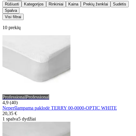
Rūšiuoti
Kategorijos
Rinkiniai
Kaina
Prekių ženklai
Sudėtis
Spalva
Visi filtrai
10 prekių
Professional
Professional
4,9 (40)
Neperšlampama paklodė TERRY 00-0000-OPTIC WHITE
20,35 €
1 spalva
5 dydžiai