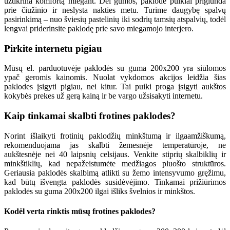
užtikrina komfortą miegant. Dėl gumos, paklodė puikiai priglunda
prie čiužinio ir neslysta nakties metu. Turime daugybę spalvų
pasirinkimą – nuo šviesių pastelinių iki sodrių tamsių atspalvių, todėl
lengvai priderinsite paklodę prie savo miegamojo interjero.
Pirkite internetu pigiau
Mūsų el. parduotuvėje paklodės su guma 200x200 yra siūlomos
ypač geromis kainomis. Nuolat vykdomos akcijos leidžia šias
paklodes įsigyti pigiau, nei kitur. Tai puiki proga įsigyti aukštos
kokybės prekes už gerą kainą ir be vargo užsisakyti internetu.
Kaip tinkamai skalbti frotines paklodes?
Norint išlaikyti frotinių paklodžių minkštumą ir ilgaamžiškumą,
rekomenduojama jas skalbti žemesnėje temperatūroje, ne
aukštesnėje nei 40 laipsnių celsijaus. Venkite stiprių skalbiklių ir
minkštiklių, kad nepažeistumėte medžiagos pluošto struktūros.
Geriausia paklodės skalbimą atlikti su žemo intensyvumo gręžimu,
kad būtų išvengta paklodės susidėvėjimo. Tinkamai prižiūrimos
paklodės su guma 200x200 ilgai išliks švelnios ir minkštos.
Kodėl verta rinktis mūsų frotines paklodes?