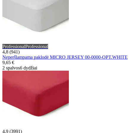
Professional
Professional
4,8 (941)
Neperšlampama paklodė MICRO JERSEY 00-0000-OPT.WHITE
9,65 €
2 spalvos
6 dydžiai
4,9 (3991)