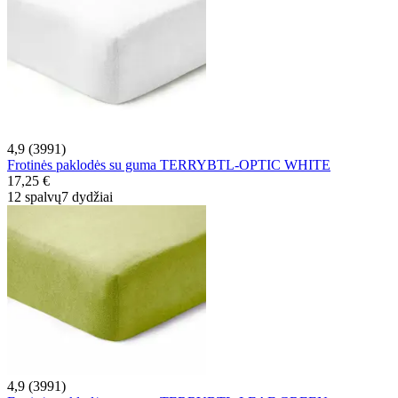
4,9 (3991)
Frotinės paklodės su guma TERRYBTL-OPTIC WHITE
17,25 €
12 spalvų
7 dydžiai
4,9 (3991)