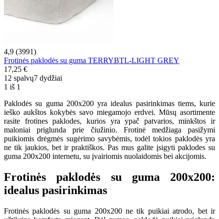
4,9 (3991)
Frotinės paklodės su guma TERRYBTL-LIGHT GREY
17,25 €
12 spalvų
7 dydžiai
1 iš 1
Paklodės su guma 200x200 yra idealus pasirinkimas tiems, kurie
ieško aukštos kokybės savo miegamojo erdvei. Mūsų asortimente
rasite frotines paklodes, kurios yra ypač patvarios, minkštos ir
maloniai priglunda prie čiužinio. Frotinė medžiaga pasižymi
puikiomis drėgmės sugėrimo savybėmis, todėl tokios paklodės yra
ne tik jaukios, bet ir praktiškos. Pas mus galite įsigyti paklodes su
guma 200x200 internetu, su įvairiomis nuolaidomis bei akcijomis.
Frotinės paklodės su guma 200x200:
idealus pasirinkimas
Frotinės paklodės su guma 200x200 ne tik puikiai atrodo, bet ir