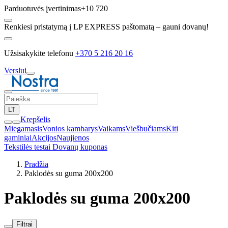
Parduotuvės įvertinimas
+10 720
Renkiesi pristatymą į LP EXPRESS paštomatą – gauni dovanų!
Užsisakykite telefonu
+370 5 216 20 16
Verslui
LT
Krepšelis
Miegamasis
Vonios kambarys
Vaikams
Viešbučiams
Kiti
gaminiai
Akcijos
Naujienos
Tekstilės testai
Dovanų kuponas
Pradžia
Paklodės su guma 200x200
Paklodės su guma 200x200
Filtrai