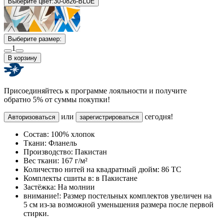
Выберите цвет:
30-0826-BLUE
Выберите размер:
1
В корзину
Присоединяйтесь к программе лояльности и получите
обратно 5% от суммы покупки!
или
сегодня!
Авторизоваться
зарегистрироваться
Состав:
100% хлопок
Ткани:
Фланель
Производство:
Пакистан
Вес ткани:
167 г/м²
Количество нитей на квадратный дюйм:
86 TC
Комплекты сшиты в:
в Пакистане
Застёжка:
На молнии
внимание!:
Размер постельных комплектов увеличен на
5 см из-за возможной уменьшения размера после первой
стирки.