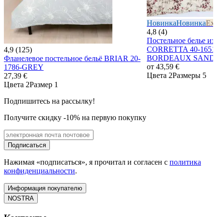
Новинка
Новинка
Exc
4,8 (4)
Постельное белье из
CORRETTA 40-1651/
4,9 (125)
BORDEAUX SAND
Фланелевое постельное бельё BRIAR 20-
от
43,59 €
1786-GREY
Цвета 2
Размеры 5
27,39 €
Цвета 2
Размер 1
Подпишитесь на рассылку!
Получите скидку -10% на первую покупку
Подписаться
Нажимая «подписаться», я прочитал и согласен с
политика
конфиденциальности
.
Информация покупателю
NOSTRA