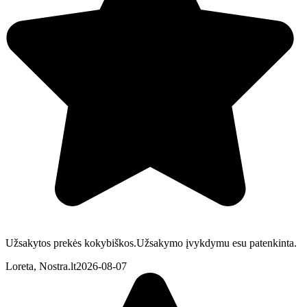
Užsakytos prekės kokybiškos.Užsakymo įvykdymu esu patenkinta.
Loreta, Nostra.lt
2026-08-07