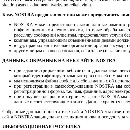
skaidrių asmens duomenų tvarkymo reikalavimų.
Кому NOSTRA предоставляет или может предоставить лич
NOSTRA может предоставлять такие данные администр
информационными технологиями, которые обрабатывают
рассылку сообщений клиентам, предоставляют услуги без
компаниям, управляющим объединенными делами должн
в суд, правоохранительные органы или органы государст
другим лицам с вашего согласия, если такое согласие пол
ДАННЫЕ, СОБРАННЫЕ НА ВЕБ-САЙТЕ NOSTRA
при администрировании веб-сайта и диагностике неис
который идентифицирует компьютер в сети. Его можно и
мы используем файлы cookie для сбора данных об использ
при регистрации в самообслуживании NOSTRA мы соби
регистрационной формы, т.е. имя, фамилия, адрес электр
при покупке товаров в интернет-магазине NOSTRA мы со
данные и соответствующие записи. Данные хранятся в теч
Собранные данные о посетителях сайта NOSTRA мы ответств
сайта NOSTRA защищена от несанкционированного доступа че
ИНФОРМАЦИОННАЯ РАССЫЛКА