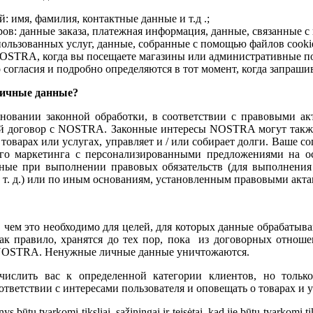
 имя, фамилия, контактные данные и т.д .;
в: данные заказа, платежная информация, данные, связанные с п
пользованных услуг, данные, собранные с помощью файлов cookie
NOSTRA, когда вы посещаете магазины или административные
согласия и подробно определяются в тот момент, когда запрашив
личные данные?
вании законной обработки, в соответствии с правовыми акт
угой договор с NOSTRA. Законные интересы NOSTRA могут также
варах или услугах, управляет и / или собирает долги. Ваше со
го маркетинга с персонализированными предложениями на ос
е при выполнении правовых обязательств (для выполнения т
 т. д.) или по иным основаниям, установленным правовыми акта
чем это необходимо для целей, для которых данные обрабатываю
ак правило, хранятся до тех пор, пока из договорных отнош
в NOSTRA. Ненужные личные данные уничтожаются.
слить вас к определенной категории клиентов, но толь
тветствии с интересами пользователя и оповещать о товарах и у
 tvarkomi tiksliai, sąžiningai ir teisėtai, kad jie būtų tvarkomi tik nus