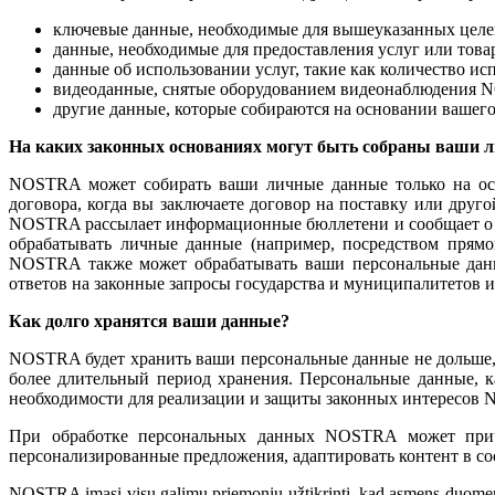
ключевые данные, необходимые для вышеуказанных целей:
данные, необходимые для предоставления услуг или товаро
данные об использовании услуг, такие как количество ис
видеоданные, снятые оборудованием видеонаблюдения 
другие данные, которые собираются на основании вашего 
На каких законных основаниях могут быть собраны ваши 
NOSTRA может собирать ваши личные данные только на осно
договора, когда вы заключаете договор на поставку или др
NOSTRA рассылает информационные бюллетени и сообщает о то
обрабатывать личные данные (например, посредством прямо
NOSTRA также может обрабатывать ваши персональные данны
ответов на законные запросы государства и муниципалитетов и
Как долго хранятся ваши данные?
NOSTRA будет хранить ваши персональные данные не дольше, 
более длительный период хранения. Персональные данные, к
необходимости для реализации и защиты законных интересо
При обработке персональных данных NOSTRA может причи
персонализированные предложения, адаптировать контент в соо
NOSTRA imasi visų galimų priemonių užtikrinti, kad asmens duomenys būtų