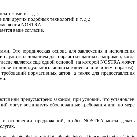
латежами и т. д .;
 или других подобных технологий и т. д .;
 помещения NOSTRA.
ается ваше согласие.
ами. Это юридическая основа для заключения и исполнения
 служить основанием для обработки данных, например, когда
гласие является еще одной основой, на которой NOSTRA может
нове индивидуального анализа клиента или иным образом).
ребований нормативных актов, а также для предоставления
ми.
тся или предусмотрено законом, при условии, что установлен
ений могут возникнуть обоснованные требования или по мере
ко в отношении предложений, чтобы NOSTRA могла делать
слугах.
tatytais tikslais, griežtai laikantis teisės aktuose nustatytų aiškių ir