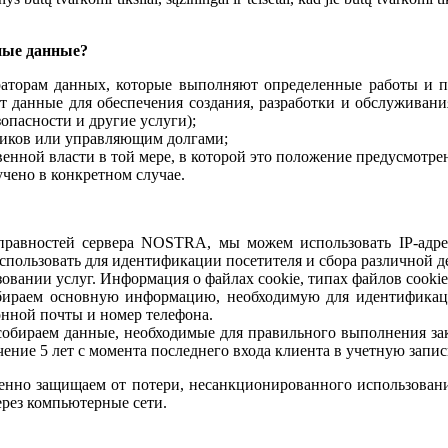
ные данные?
аторам данных, которые выполняют определенные работы и 
 данные для обеспечения создания, разработки и обслуживан
опасности и другие услуги);
иков или управляющим долгами;
венной власти в той мере, в которой это положение предусмотр
учено в конкретном случае.
правностей сервера NOSTRA, мы можем использовать IP-адрес
спользовать для идентификации посетителя и сбора различной 
овании услуг. Информация о файлах cookie, типах файлов cooki
раем основную информацию, необходимую для идентификации
онной почты и номер телефона.
бираем данные, необходимые для правильного выполнения заказ
ение 5 лет с момента последнего входа клиента в учетную запис
енно защищаем от потери, несанкционированного использовани
рез компьютерные сети.