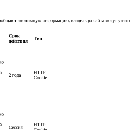
сообщают анонимную информацию, владельцы сайта могут узнать,
Срок
Тип
действия
мо
й
HTTP
2 года
Cookie
мо
й
HTTP
Сессия
Cookie