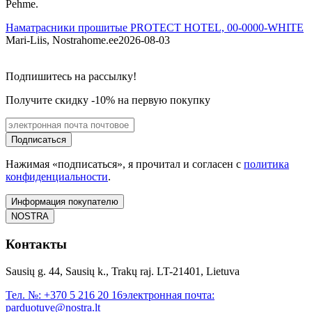
Pehme.
P
Наматрасники прошитые PROTECT HOTEL, 00-0000-WHITE
Mari-Liis, Nostrahome.ee
2026-08-03
I
Подпишитесь на рассылку!
Получите скидку -10% на первую покупку
Подписаться
Нажимая «подписаться», я прочитал и согласен с
политика
конфиденциальности
.
Информация покупателю
NOSTRA
Контакты
Sausių g. 44, Sausių k., Trakų raj. LT-21401, Lietuva
Тел. №:
+370 5 216 20 16
электронная почта:
parduotuve@nostra.lt