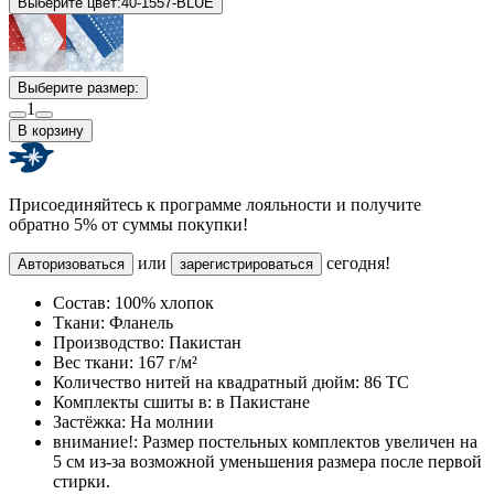
Выберите цвет:
40-1557-BLUE
Выберите размер:
1
В корзину
Присоединяйтесь к программе лояльности и получите
обратно 5% от суммы покупки!
или
сегодня!
Авторизоваться
зарегистрироваться
Состав:
100% хлопок
Ткани:
Фланель
Производство:
Пакистан
Вес ткани:
167 г/м²
Количество нитей на квадратный дюйм:
86 TC
Комплекты сшиты в:
в Пакистане
Застёжка:
На молнии
внимание!:
Размер постельных комплектов увеличен на
5 см из-за возможной уменьшения размера после первой
стирки.