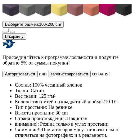
Выберите размер:
160x200 cm
1
В корзину
Присоединяйтесь к программе лояльности и получите
обратно 5% от суммы покупки!
или
сегодня!
Авторизоваться
зарегистрироваться
Состав:
100% чесанный хлопок
Ткани:
Сатин
Вес ткани:
125 г/м²
Количество нитей на квадратный дюйм:
210 TC
Тип простыни:
На резинке
Высота простыни:
30 cm
Страна происхождения:
Пакистан
внимание!:
Резина только в углах простыни
!внимание!:
Цвета товаров могут незначительно
отличаться на фотографиях и в реальности.