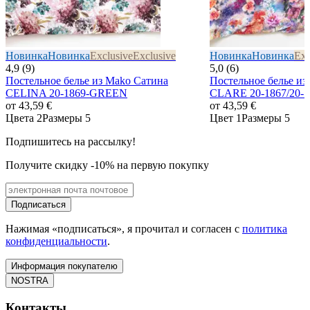
Новинка
Новинка
Exclusive
Exclusive
Новинка
Новинка
Exc
4,9 (9)
5,0 (6)
Постельное белье из Mako Сатина
Постельное белье из
CELINA 20-1869-GREEN
CLARE 20-1867/20
от
43,59 €
от
43,59 €
Цвета 2
Размеры 5
Цвет 1
Размеры 5
Подпишитесь на рассылку!
Получите скидку -10% на первую покупку
Подписаться
Нажимая «подписаться», я прочитал и согласен с
политика
конфиденциальности
.
Информация покупателю
NOSTRA
Контакты