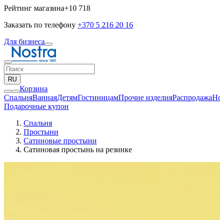
Рейтинг магазина
+10 718
Заказать по телефону
+370 5 216 20 16
Для бизнеса
RU
Корзина
Спальня
Ванная
Детям
Гостиницам
Прочие изделия
Pаспродажа
Н
Подарочные купон
Спальня
Простыни
Сатиновые простыни
Сатиновая простынь на резинке