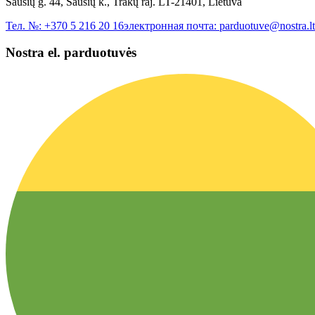
Sausių g. 44, Sausių k., Trakų raj. LT-21401, Lietuva
Тел. №:
+370 5 216 20 16
электронная почта:
parduotuve@nostra.lt
Nostra el. parduotuvės