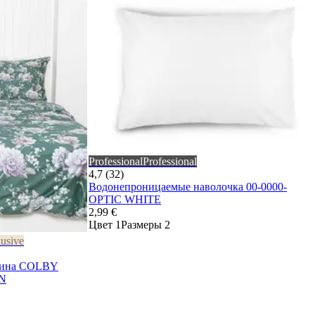
Professional
Professional
4,7 (32)
Водонепроницаемые наволочка 00-0000-
OPTIC WHITE
2,99 €
Цвет 1
Размеры 2
usive
атина COLBY
EN