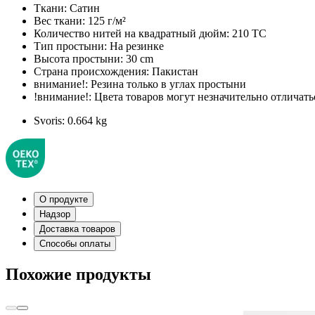
Ткани:
Сатин
Вес ткани:
125 г/м²
Количество нитей на квадратный дюйм:
210 TC
Тип простыни:
На резинке
Высота простыни:
30 cm
Страна происхождения:
Пакистан
внимание!:
Резина только в углах простыни
!внимание!:
Цвета товаров могут незначительно отличатьс
Svoris:
0.664 kg
О продукте
Надзор
Доставка товаров
Способы оплаты
Похожие продукты