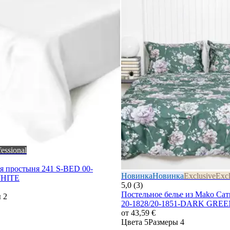
fessional
ая простыня 241 S-BED 00-
Новинка
Новинка
Exclusive
Excl
WHITE
5,0 (3)
Постельное белье из Mako С
 2
20-1828/20-1851-DARK GRE
от
43,59 €
Цвета 5
Размеры 4