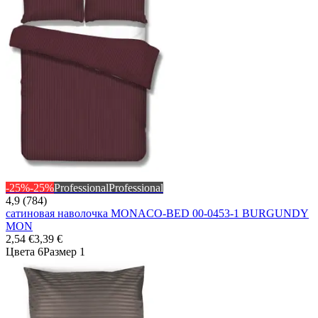
-25%
-25%
Professional
Professional
4,9 (784)
сатиновая наволочка MONACO-BED 00-0453-1 BURGUNDY
MON
2,54 €
3,39 €
Цвета 6
Размер 1