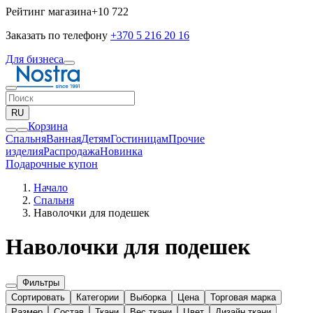
Рейтинг магазина
+10 722
Заказать по телефону
+370 5 216 20 16
Для бизнеса
RU
Корзина
Спальня
Ванная
Детям
Гостиницам
Прочие
изделия
Pаспродажа
Новинка
Подарочные купон
Начало
Спальня
Наволочки для подешек
Наволочки для подешек
Фильтры
Сортировать
Категории
Выборка
Цена
Торговая марка
Размер
Состав
Ткани
Вес ткани
Цвет
Дизайн ткани