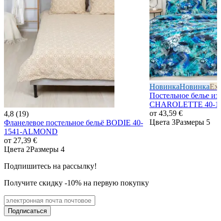
Новинка
Новинка
Exc
Постельное белье из
CHAROLETTE 40-1
от
43,59 €
4,8 (19)
Цвета 3
Размеры 5
Фланелевое постельное бельё BODIE 40-
1541-ALMOND
от
27,39 €
Цвета 2
Размеры 4
Подпишитесь на рассылку!
Получите скидку -10% на первую покупку
Подписаться