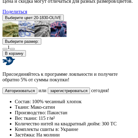
Цена и скидка могут отличаться для разных размеров/цветов.
Поделиться
Выберите цвет:
20-1830-OLIVE
Выберите размер:
1
В корзину
Присоединяйтесь к программе лояльности и получите
обратно 5% от суммы покупки!
или
сегодня!
Авторизоваться
зарегистрироваться
Состав:
100% чесанный хлопок
Ткани:
Мако-сатин
Производство:
Пакистан
Вес ткани:
115 г/м²
Количество нитей на квадратный дюйм:
300 TC
Комплекты сшиты в:
Украине
Застёжка:
На молнии