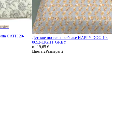
usive
тина CATH 20-
Детское постельное белье HAPPY DOG 10-
0652-LIGHT GREY
от
19,65 €
Цвета 2
Размеры 2