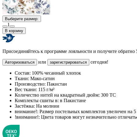
Выберите размер:
1
В корзину
Присоединяйтесь к программе лояльности и получите обратно
или
сегодня!
Авторизоваться
зарегистрироваться
Состав:
100% чесанный хлопок
Ткани:
Мако-сатин
Производство:
Пакистан
Вес ткани:
115 г/м²
Количество нитей на квадратный дюйм:
300 TC
Комплекты сшиты в:
в Пакистане
Застёжка:
На молнии
внимание!:
Размер постельных комплектов увеличен на 5 
!внимание!:
Цвета товаров могут незначительно отличатьс