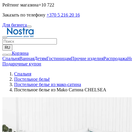
Рейтинг магазина
+10 722
Заказать по телефону
+370 5 216 20 16
Для бизнеса
RU
Корзина
Спальня
Ванная
Детям
Гостиницам
Прочие изделия
Pаспродажа
Н
Подарочные купон
Спальня
Постельное бельё
Постельное белье из мако-сатина
Постельное белье из Mako Сатина CHELSEA