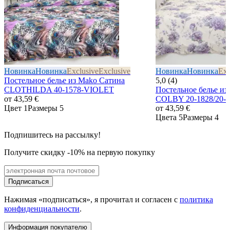
Новинка
Новинка
Exclusive
Exclusive
Новинка
Новинка
Exc
Постельное белье из Mako Сатина
5,0 (4)
CLOTHILDA 40-1578-VIOLET
Постельное белье из
от
43,59 €
COLBY 20-1828/20-
Цвет 1
Размеры 5
от
43,59 €
Цвета 5
Размеры 4
Подпишитесь на рассылку!
Получите скидку -10% на первую покупку
Подписаться
Нажимая «подписаться», я прочитал и согласен с
политика
конфиденциальности
.
Информация покупателю